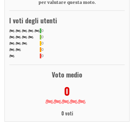
per valutare questa moto.
I voti degli utenti
0
0
0
0
0
Voto medio
0
0 voti