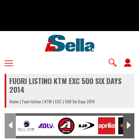
Salta
al
contenuto
principale
U
a
FUORI LISTINO KTM EXC 500 SIX DAYS
m
2014
Home
Fuori listino
KTM
EXC
500 Six Days 2014