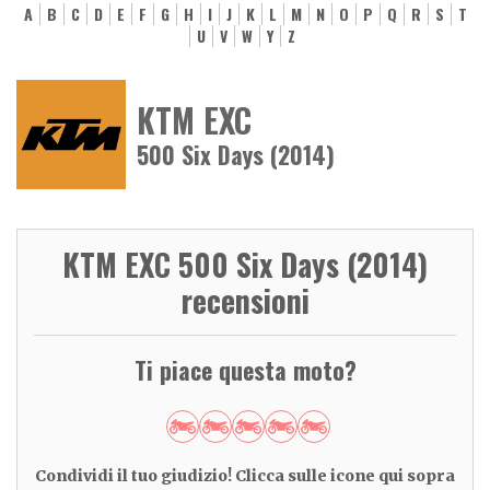
A
B
C
D
E
F
G
H
I
J
K
L
M
N
O
P
Q
R
S
T
U
V
W
Y
Z
KTM EXC
500 Six Days (2014)
KTM EXC 500 Six Days (2014)
recensioni
Ti piace questa moto?
Condividi il tuo giudizio! Clicca sulle icone qui sopra