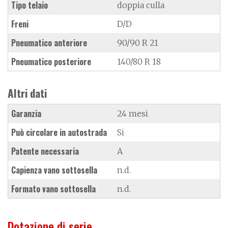
Tipo telaio
doppia culla
Freni
D/D
Pneumatico anteriore
90/90 R 21
Pneumatico posteriore
140/80 R 18
Altri dati
Garanzia
24 mesi
Può circolare in autostrada
Si
Patente necessaria
A
Capienza vano sottosella
n.d.
Formato vano sottosella
n.d.
Dotazione di serie