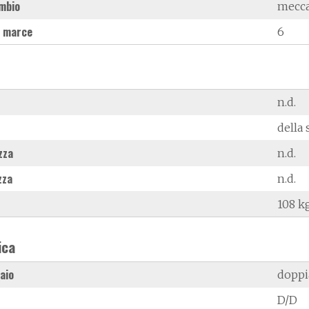
mbio
mecc
 marce
6
n.d.
della 
zza
n.d.
zza
n.d.
108 k
ica
laio
doppi
D/D