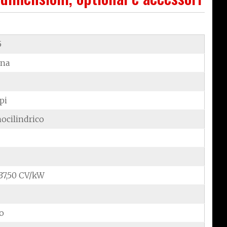
5
ina
pi
ocilindrico
/37,50 CV/kW
do