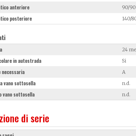
tico anteriore
90/90
tico posteriore
140/8
ati
a
24 me
colare in autostrada
Si
 necessaria
A
a vano sottosella
n.d.
 vano sottosella
n.d.
zione di serie
 a raggi