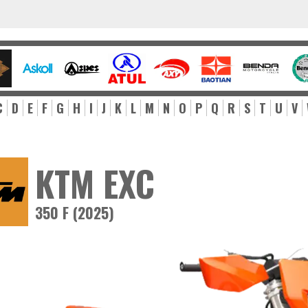
C
D
E
F
G
H
I
J
K
L
M
N
O
P
Q
R
S
T
U
V
KTM EXC
350 F (2025)