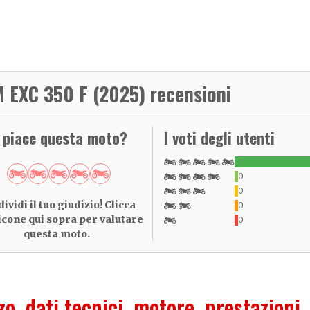
 EXC 350 F (2025) recensioni
i piace questa moto?
I voti degli utenti
0
0
ividi il tuo giudizio! Clicca
0
 icone qui sopra per valutare
0
questa moto.
zo, dati tecnici, motore, prestazioni,