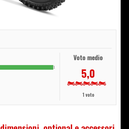
Voto medio
1
5,0
1 voto
 dimensioni, optional e accessori