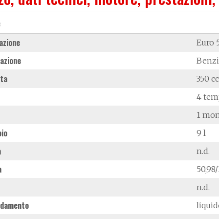
e
azione
Euro 
azione
Benz
ata
350 cc
4 tem
1 mon
oio
9 l
à
n.d.
a
50,98
n.d.
ddamento
liqui