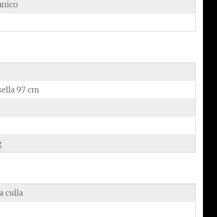
anico
sella 97 cm
g
a culla