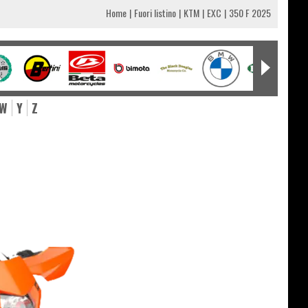
Home
Fuori listino
KTM
EXC
350 F 2025
W
Y
Z