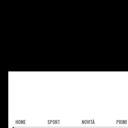
Salta
al
contenuto
principale
Main
HOME
SPORT
NOVITÀ
PRIMI
navigation