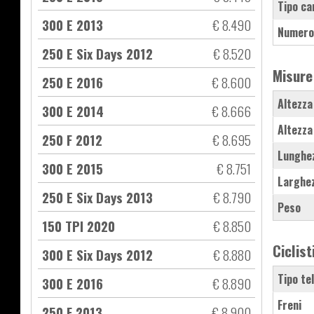
Tipo ca
300 E 2013
€ 8.490
Numero
250 E Six Days 2012
€ 8.520
Misure
250 E 2016
€ 8.600
Altezza
300 E 2014
€ 8.666
Altezza
250 F 2012
€ 8.695
Lunghe
300 E 2015
€ 8.751
Larghe
250 E Six Days 2013
€ 8.790
Peso
150 TPI 2020
€ 8.850
Ciclist
300 E Six Days 2012
€ 8.880
Tipo te
300 E 2016
€ 8.890
Freni
250 F 2013
€ 8.900