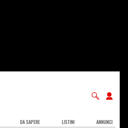
User
accou
men
DA SAPERE
LISTINI
ANNUNCI