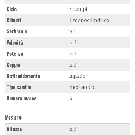
Ciclo
4 tempi
Cilindri
1 monocilindrico
Serbatoio
9 l
Velocità
n.d.
Potenza
n.d.
Coppia
n.d.
Raffreddamento
liquido
Tipo cambio
meccanico
Numero marce
6
Misure
Altezza
n.d.