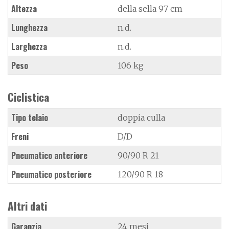
Altezza
della sella 97 cm
Lunghezza
n.d.
Larghezza
n.d.
Peso
106 kg
Ciclistica
Tipo telaio
doppia culla
Freni
D/D
Pneumatico anteriore
90/90 R 21
Pneumatico posteriore
120/90 R 18
Altri dati
Garanzia
24 mesi