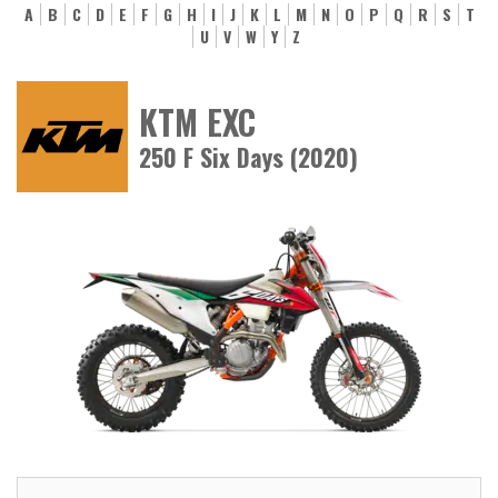
A
B
C
D
E
F
G
H
I
J
K
L
M
N
O
P
Q
R
S
T
U
V
W
Y
Z
KTM EXC
250 F Six Days (2020)