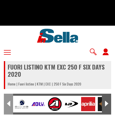
Salta
al
contenuto
principale
U
a
FUORI LISTINO KTM EXC 250 F SIX DAYS
m
2020
Home
Fuori listino
KTM
EXC
250 F Six Days 2020