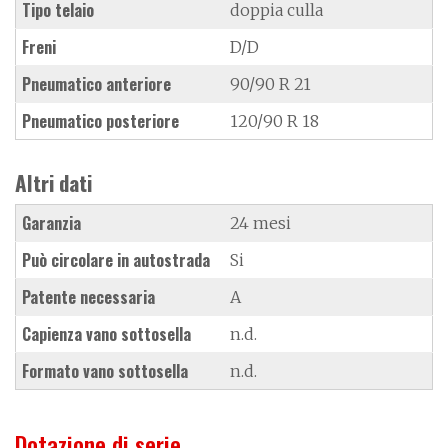
Tipo telaio
doppia culla
Freni
D/D
Pneumatico anteriore
90/90 R 21
Pneumatico posteriore
120/90 R 18
Altri dati
Garanzia
24 mesi
Può circolare in autostrada
Si
Patente necessaria
A
Capienza vano sottosella
n.d.
Formato vano sottosella
n.d.
Dotazione di serie