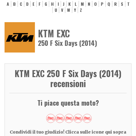
A
B
C
D
E
F
G
H
I
J
K
L
M
N
O
P
Q
R
S
T
U
V
W
Y
Z
KTM EXC
250 F Six Days (2014)
KTM EXC 250 F Six Days (2014)
recensioni
Ti piace questa moto?
Condividi il tuo giudizio! Clicca sulle icone qui sopra