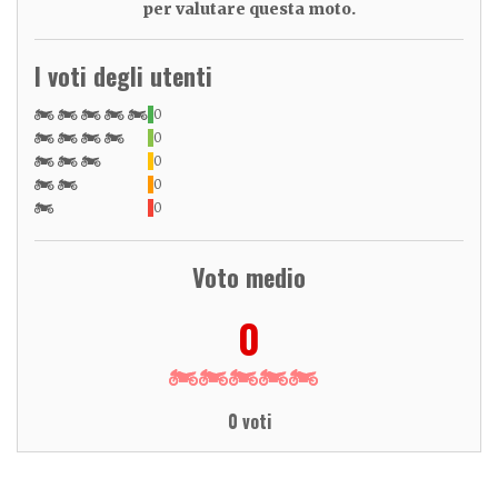
per valutare questa moto.
I voti degli utenti
0
0
0
0
0
Voto medio
0
0 voti