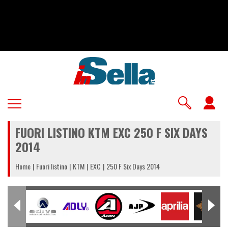
Salta
al
contenuto
principale
U
a
FUORI LISTINO KTM EXC 250 F SIX DAYS
m
2014
Home
Fuori listino
KTM
EXC
250 F Six Days 2014