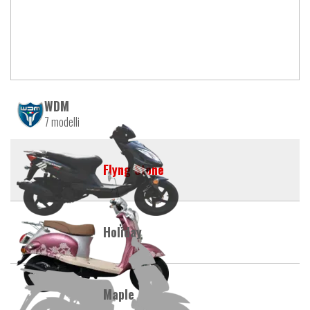
WDM
7 modelli
Flyng Stone
Holiday
Maple