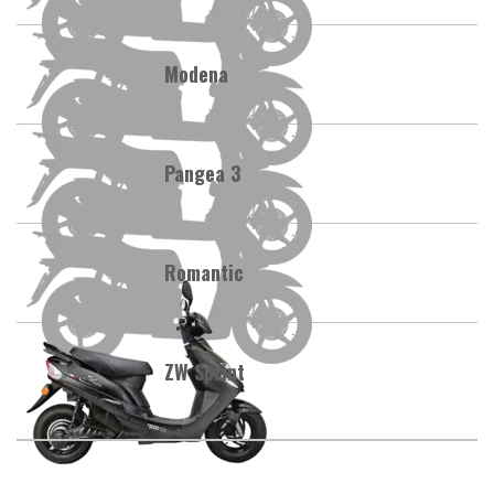
Modena
Pangea 3
Romantic
ZW Sprint