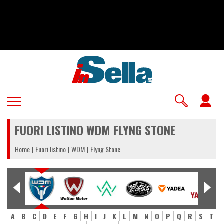
Salta
al
contenuto
principale
U
a
FUORI LISTINO WDM FLYNG STONE
m
Home
Fuori listino
WDM
Flyng Stone
A
B
C
D
E
F
G
H
I
J
K
L
M
N
O
P
Q
R
S
T