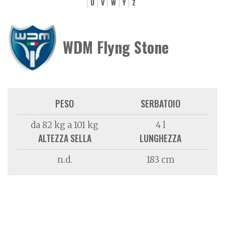
U
V
W
Y
Z
WDM Flyng Stone
PESO
SERBATOIO
da 82 kg a 101 kg
4 l
ALTEZZA SELLA
LUNGHEZZA
n.d.
183 cm