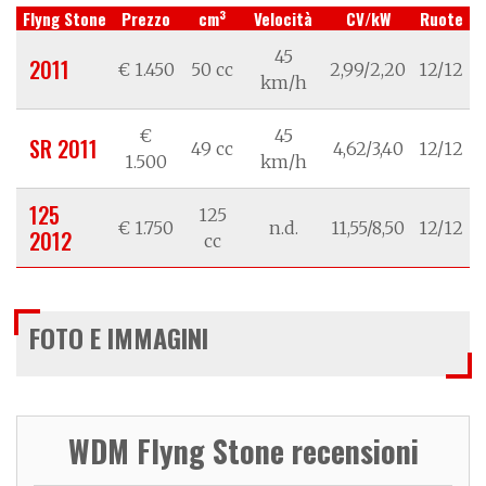
3
Flyng Stone
Prezzo
cm
Velocità
CV/kW
Ruote
45
2011
€ 1.450
50 cc
2,99/2,20
12/12
km/h
€
45
SR 2011
49 cc
4,62/3,40
12/12
1.500
km/h
125
125
€ 1.750
n.d.
11,55/8,50
12/12
2012
cc
FOTO E IMMAGINI
WDM Flyng Stone recensioni