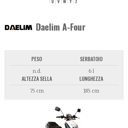
U
V
W
Y
Z
Daelim A-Four
PESO
SERBATOIO
n.d.
6 l
ALTEZZA SELLA
LUNGHEZZA
75 cm
185 cm