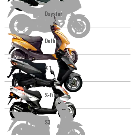
Daystar
Delfino
S 1
S-Five
S3