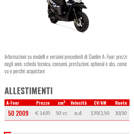
Informazioni su modelli e versioni precedenti di Daelim A-Four: prezzi
negli anni, scheda tecnica, consumi, prestazioni, optional e abs, come
va e perchè acquistare
ALLESTIMENTI
3
A-Four
Prezzo
cm
Velocità
CV/kW
Ruote
50 2009
€ 1.635
50 cc
n.d.
3,39/2,50
10/10