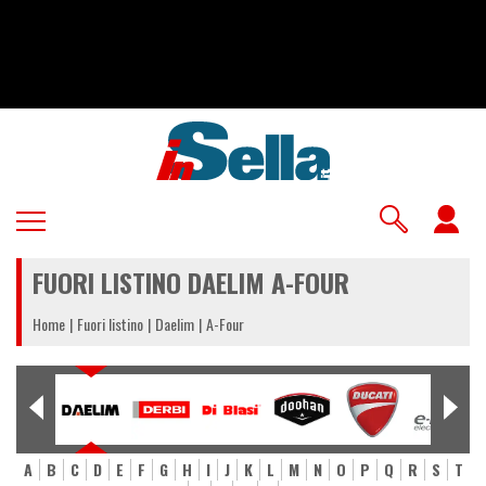
Salta
al
contenuto
principale
U
a
FUORI LISTINO DAELIM A-FOUR
m
Home
Fuori listino
Daelim
A-Four
A
B
C
D
E
F
G
H
I
J
K
L
M
N
O
P
Q
R
S
T