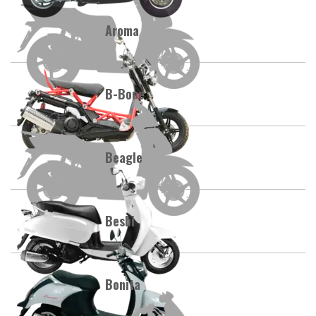
Aroma
B-Bone
Beagle
Besbi
Bonita