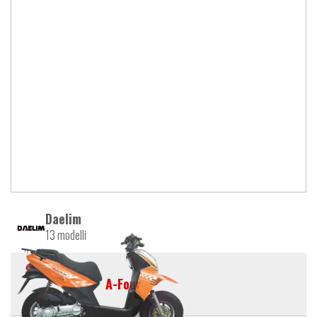
Daelim
13 modelli
A-Four