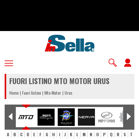
Salta
al
contenuto
principale
U
a
FUORI LISTINO MTO MOTOR URUS
m
Home
Fuori listino
Mto Motor
Urus
A
B
C
D
E
F
G
H
I
J
K
L
M
N
O
P
Q
R
S
T