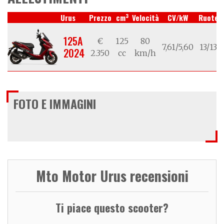
3
Urus
Prezzo
cm
Velocità
CV/kW
Ruote
125A
€
125
80
7,61/5,60
13/13
2024
2.350
cc
km/h
FOTO E IMMAGINI
Mto Motor Urus recensioni
Ti piace questo scooter?