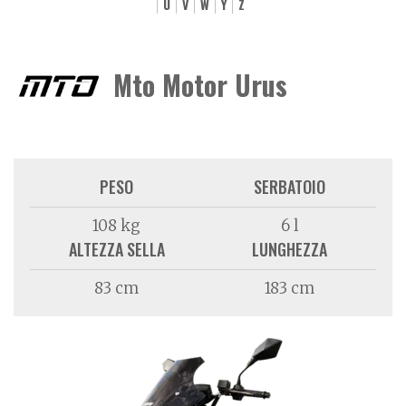
U
V
W
Y
Z
Mto Motor Urus
PESO
SERBATOIO
108 kg
6 l
ALTEZZA SELLA
LUNGHEZZA
83 cm
183 cm