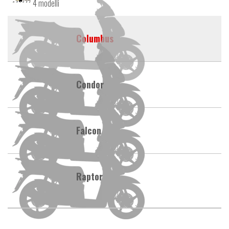
4 modelli
Columbus
Condor
Falcon
Raptor