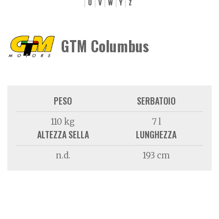
U
V
W
Y
Z
GTM Columbus
PESO
SERBATOIO
110 kg
7 l
ALTEZZA SELLA
LUNGHEZZA
n.d.
193 cm