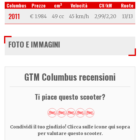
3
Columbus
Prezzo
cm
Velocità
CV/kW
Ruote
2011
€ 1.984
49 cc
45 km/h
2,99/2,20
13/13
FOTO E IMMAGINI
GTM Columbus recensioni
Ti piace questo scooter?
Condividi il tuo giudizio! Clicca sulle icone qui sopra
per valutare questo scooter.