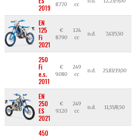
ES
n.d.
12,23/9,00
21
8.770
cc
2019
EN
125
€
124
n.d.
7,47/5,50
21
Fi
8.790
cc
2021
250
Fi
€
249
n.d.
25,83/19,00
21
e.s.
9.080
cc
2011
EN
250
€
249
n.d.
11,55/8,50
21
ES
9.120
cc
2021
450