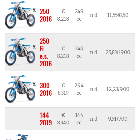
250
€
249
n.d.
11,55/8,50
21
2016
8.218
cc
250
Fi
€
249
n.d.
25,83/19,00
21
e.s.
8.218
cc
2016
300
€
294
n.d.
12,23/9,00
21
2016
8.319
cc
144
€
144
n.d.
9,51/7,00
21
2019
8.340
cc