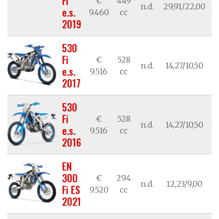
Fi
€
449
n.d.
29,91/22,00
21
e.s.
9.460
cc
2019
530
Fi
€
528
n.d.
14,27/10,50
21
e.s.
9.516
cc
2017
530
Fi
€
528
n.d.
14,27/10,50
21
e.s.
9.516
cc
2016
EN
300
€
294
n.d.
12,23/9,00
21
Fi ES
9.520
cc
2021