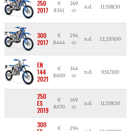
250
€
249
n.d.
11,55/8,50
21
2017
8.341
cc
300
€
294
n.d.
12,23/9,00
21
2017
8.444
cc
EN
€
144
144
n.d.
9,51/7,00
21
8.600
cc
2021
250
€
249
ES
n.d.
11,55/8,50
21
8.670
cc
2019
300
€
294