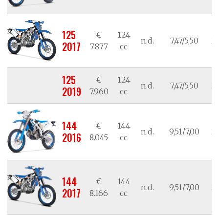
125
€
124
n.d.
7,47/5,50
21
2017
7.877
cc
125
€
124
n.d.
7,47/5,50
21
2019
7.960
cc
144
€
144
n.d.
9,51/7,00
21
2016
8.045
cc
144
€
144
n.d.
9,51/7,00
21
2017
8.166
cc