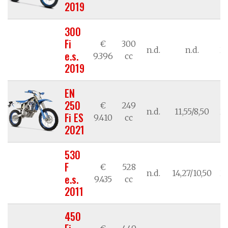
2019
300
Fi
€
300
n.d.
n.d.
21
e.s.
9.396
cc
2019
EN
250
€
249
n.d.
11,55/8,50
21
Fi ES
9.410
cc
2021
530
F
€
528
n.d.
14,27/10,50
21
e.s.
9.435
cc
2011
450