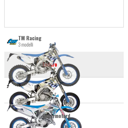
TM Racing
3 modelli
Enduro
SM
Supermotard