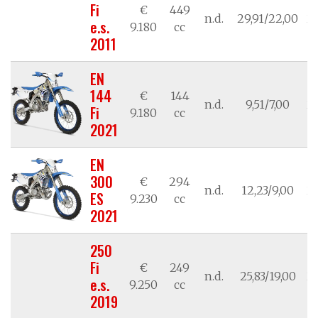
Fi
€
449
n.d.
29,91/22,00
21
e.s.
9.180
cc
2011
EN
144
€
144
n.d.
9,51/7,00
21
Fi
9.180
cc
2021
EN
300
€
294
n.d.
12,23/9,00
21
ES
9.230
cc
2021
250
Fi
€
249
n.d.
25,83/19,00
21
e.s.
9.250
cc
2019