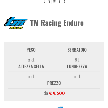
U
V
W
Y
Z
TM Racing Enduro
PESO
SERBATOIO
n.d.
8 l
ALTEZZA SELLA
LUNGHEZZA
n.d.
n.d.
PREZZO
da
€ 9.600