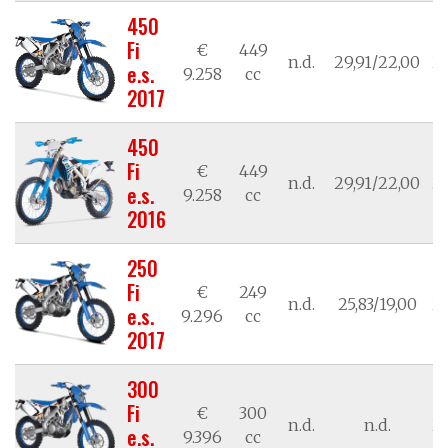
450
Fi
€
449
n.d.
29,91/22,00
21
e.s.
9.258
cc
2017
450
Fi
€
449
n.d.
29,91/22,00
21
e.s.
9.258
cc
2016
250
Fi
€
249
n.d.
25,83/19,00
21
e.s.
9.296
cc
2017
300
Fi
€
300
n.d.
n.d.
21
e.s.
9.396
cc