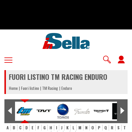
Salta
al
contenuto
principale
U
a
FUORI LISTINO TM RACING ENDURO
m
Home
Fuori listino
TM Racing
Enduro
A
B
C
D
E
F
G
H
I
J
K
L
M
N
O
P
Q
R
S
T