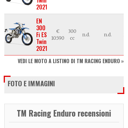
2021
EN
300
€
300
Fi ES
n.d.
n.d.
21
10.590
cc
Twin
2021
VEDI LE MOTO A LISTINO DI TM RACING ENDURO
FOTO E IMMAGINI
TM Racing Enduro recensioni