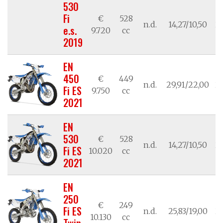
530
Fi
€
528
n.d.
14,27/10,50
21
e.s.
9.720
cc
2019
EN
450
€
449
n.d.
29,91/22,00
21
Fi ES
9.750
cc
2021
EN
530
€
528
n.d.
14,27/10,50
21
Fi ES
10.020
cc
2021
EN
250
€
249
Fi ES
n.d.
25,83/19,00
21
10.130
cc
Twin