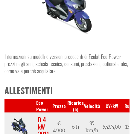
Informazioni su modelli e versioni precedenti di Ecobit Eco Power:
prezzi negli anni, scheda tecnica, consumi, prestazioni, optional e abs,
come va e perchè acquistare
ALLESTIMENTI
Eco
Ricarica
Prezzo
Velocità
CV/kW
Ruot
Power
(h)
D 4
€
85
kW
6 h
5,43/4,00
13/1
4.900
km/h
2011