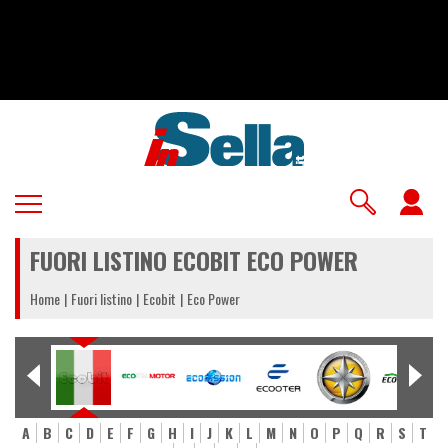
Salta
al
contenuto
principale
U
a
FUORI LISTINO ECOBIT ECO POWER
m
Home
Fuori listino
Ecobit
Eco Power
A
B
C
D
E
F
G
H
I
J
K
L
M
N
O
P
Q
R
S
T