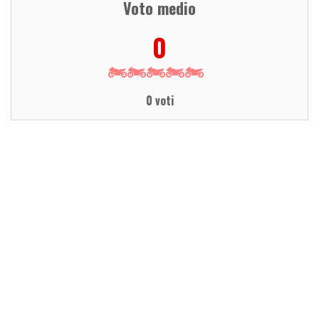
Voto medio
0
0 voti