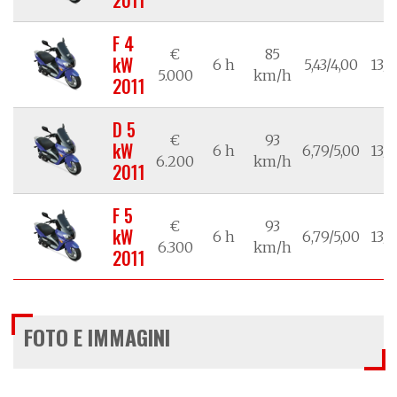
F 4
€
85
kW
6 h
5,43/4,00
13/1
5.000
km/h
2011
D 5
€
93
kW
6 h
6,79/5,00
13/1
6.200
km/h
2011
F 5
€
93
kW
6 h
6,79/5,00
13/1
6.300
km/h
2011
FOTO E IMMAGINI