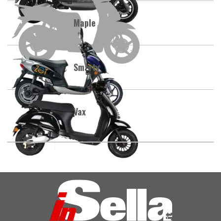
Maple
Smarty
Vax