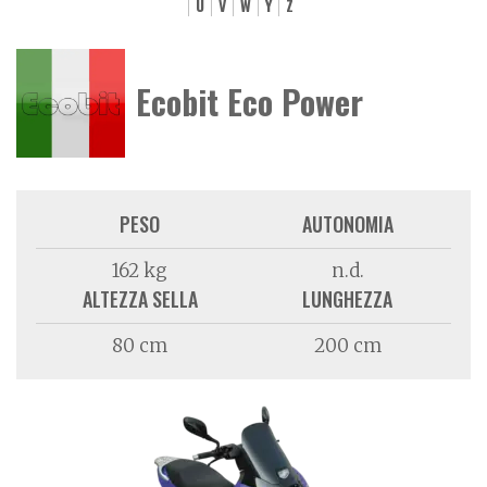
U
V
W
Y
Z
Ecobit Eco Power
PESO
AUTONOMIA
162 kg
n.d.
ALTEZZA SELLA
LUNGHEZZA
80 cm
200 cm