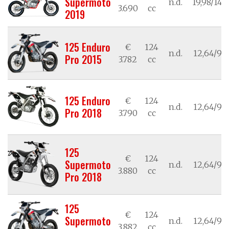
Supermoto
n.d.
19,98/14,7
3.690
cc
2019
125 Enduro
€
124
n.d.
12,64/9,3
Pro 2015
3.782
cc
125 Enduro
€
124
n.d.
12,64/9,3
Pro 2018
3.790
cc
125
€
124
Supermoto
n.d.
12,64/9,3
3.880
cc
Pro 2018
125
€
124
Supermoto
n.d.
12,64/9,3
3.882
cc