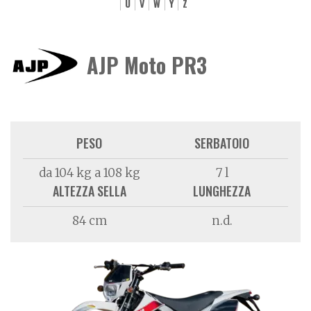
U
V
W
Y
Z
AJP Moto PR3
PESO
SERBATOIO
da 104 kg a 108 kg
7 l
ALTEZZA SELLA
LUNGHEZZA
84 cm
n.d.