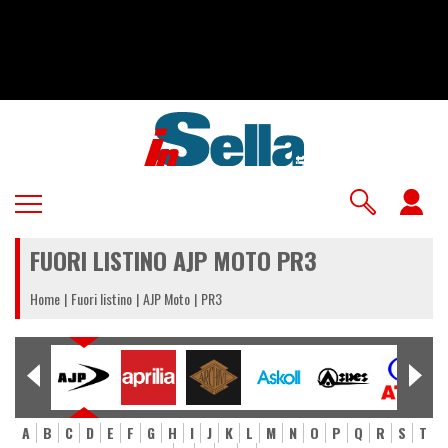
Salta
al
contenuto
principale
U
a
FUORI LISTINO AJP MOTO PR3
m
Home
Fuori listino
AJP Moto
PR3
A
B
C
D
E
F
G
H
I
J
K
L
M
N
O
P
Q
R
S
T