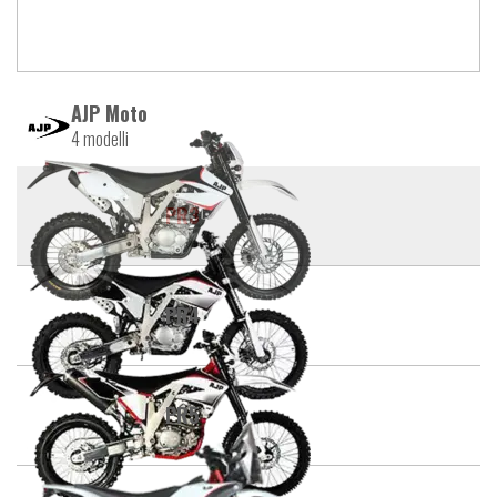
AJP Moto
4 modelli
PR3
PR4
PR5