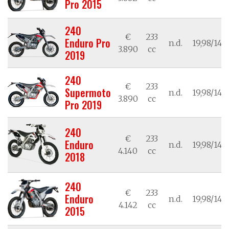
Pro 2015
240
€
233
Enduro Pro
n.d.
19,98/14,7
3.890
cc
2019
240
€
233
Supermoto
n.d.
19,98/14,7
3.890
cc
Pro 2019
240
€
233
Enduro
n.d.
19,98/14,7
4.140
cc
2018
240
€
233
Enduro
n.d.
19,98/14,7
4.142
cc
2015