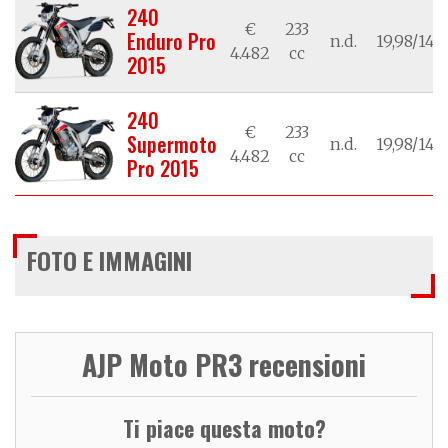
240
€
233
Enduro Pro
n.d.
19,98/14,7
4.482
cc
2015
240
€
233
Supermoto
n.d.
19,98/14,7
4.482
cc
Pro 2015
FOTO E IMMAGINI
AJP Moto PR3 recensioni
Ti piace questa moto?