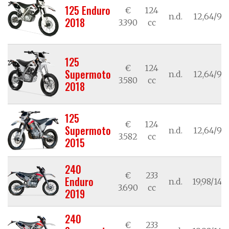
125 Enduro
€
124
n.d.
12,64/9,3
2018
3.390
cc
125
€
124
Supermoto
n.d.
12,64/9,3
3.580
cc
2018
125
€
124
Supermoto
n.d.
12,64/9,3
3.582
cc
2015
240
€
233
Enduro
n.d.
19,98/14,7
3.690
cc
2019
240
€
233