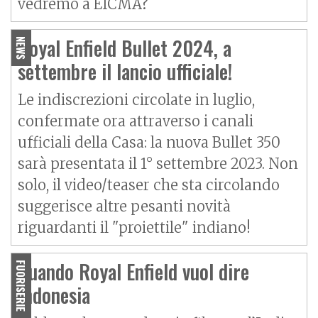
vedremo a EICMA?
Royal Enfield Bullet 2024, a
NEWS
settembre il lancio ufficiale!
Le indiscrezioni circolate in luglio,
confermate ora attraverso i canali
ufficiali della Casa: la nuova Bullet 350
sarà presentata il 1° settembre 2023. Non
solo, il video/teaser che sta circolando
suggerisce altre pesanti novità
riguardanti il "proiettile" indiano!
Quando Royal Enfield vuol dire
FUORISERIE
Indonesia