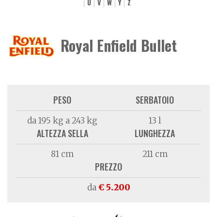
U
V
W
Y
Z
Royal Enfield Bullet
PESO
SERBATOIO
da 195 kg a 243 kg
13 l
ALTEZZA SELLA
LUNGHEZZA
81 cm
211 cm
PREZZO
da
€ 5.200