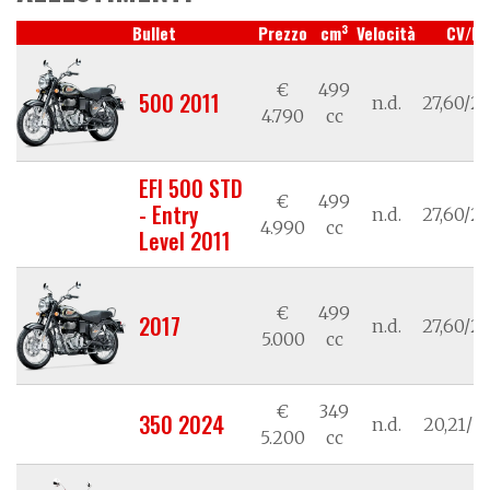
3
Bullet
Prezzo
cm
Velocità
CV/k
€
499
500 2011
n.d.
27,60/20
4.790
cc
EFI 500 STD
€
499
- Entry
n.d.
27,60/20
4.990
cc
Level 2011
€
499
2017
n.d.
27,60/20
5.000
cc
€
349
350 2024
n.d.
20,21/14
5.200
cc