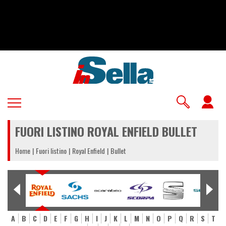
Salta
al
contenuto
principale
U
a
FUORI LISTINO ROYAL ENFIELD BULLET
m
Home
Fuori listino
Royal Enfield
Bullet
A
B
C
D
E
F
G
H
I
J
K
L
M
N
O
P
Q
R
S
T