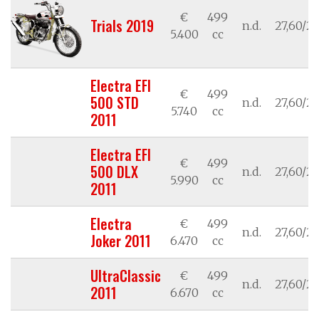
€
499
Trials 2019
n.d.
27,60/20
5.400
cc
Electra EFI
€
499
500 STD
n.d.
27,60/20
5.740
cc
2011
Electra EFI
€
499
500 DLX
n.d.
27,60/20
5.990
cc
2011
Electra
€
499
n.d.
27,60/20
Joker 2011
6.470
cc
UltraClassic
€
499
n.d.
27,60/20
2011
6.670
cc