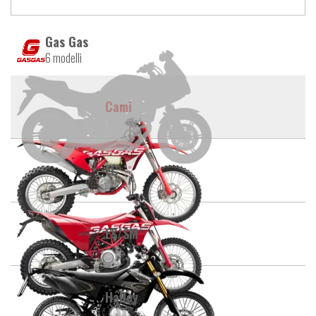
Gas Gas
6 modelli
Cami
EC
ES/SM
Halley