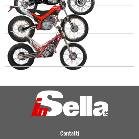
Randonné
TXT
Contatti