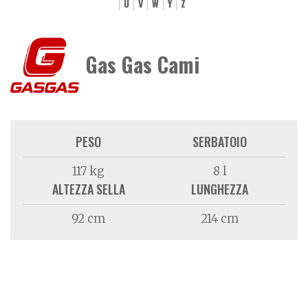
U
V
W
Y
Z
Gas Gas Cami
PESO
SERBATOIO
117 kg
8 l
ALTEZZA SELLA
LUNGHEZZA
92 cm
214 cm