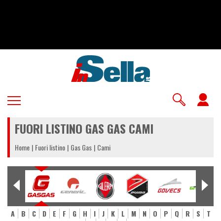
Salta
al
contenuto
principale
U
a
FUORI LISTINO GAS GAS CAMI
m
Home
Fuori listino
Gas Gas
Cami
A
B
C
D
E
F
G
H
I
J
K
L
M
N
O
P
Q
R
S
T