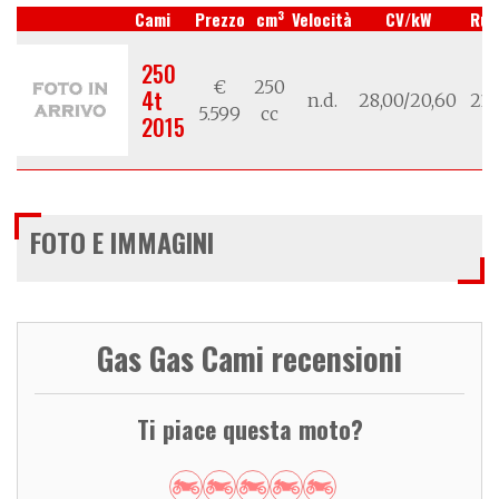
3
Cami
Prezzo
cm
Velocità
CV/kW
Ruo
250
€
250
4t
n.d.
28,00/20,60
21/
5.599
cc
2015
FOTO E IMMAGINI
Gas Gas Cami recensioni
Ti piace questa moto?