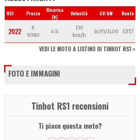
Ricarica
RS1
Prezzo
Velocità
CV/kW
Ruote
(h)
€
130
2022
4 h
14,95/11,00
17/17
9.980
km/h
VEDI LE MOTO A LISTINO DI TINBOT RS1
FOTO E IMMAGINI
Tinbot RS1 recensioni
Ti piace questa moto?