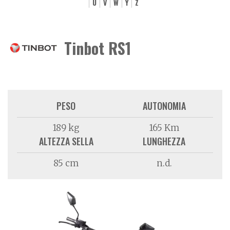
U
V
W
Y
Z
Tinbot RS1
PESO
AUTONOMIA
189 kg
165 Km
ALTEZZA SELLA
LUNGHEZZA
85 cm
n.d.