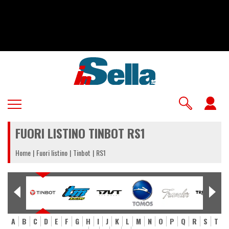
Salta
al
contenuto
principale
U
a
FUORI LISTINO TINBOT RS1
m
Home
Fuori listino
Tinbot
RS1
A
B
C
D
E
F
G
H
I
J
K
L
M
N
O
P
Q
R
S
T