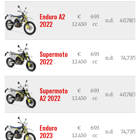
Enduro A2
€
693
n.d.
40,78/30
2022
12.450
cc
Supermoto
€
693
n.d.
74,77/55
2022
12.450
cc
Supermoto
€
693
n.d.
40,78/30
A2 2022
12.450
cc
Enduro
€
693
n.d.
74,77/55
2023
12.450
cc