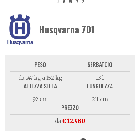
U
V
W
Y
Z
Husqvarna 701
PESO
SERBATOIO
da 147 kg a 152 kg
13 l
ALTEZZA SELLA
LUNGHEZZA
92 cm
211 cm
PREZZO
da
€ 12.980