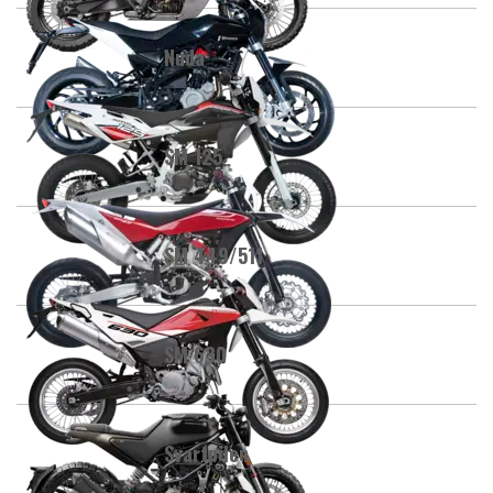
Nuda
SM 125
SM 449/511
SM 630
Svartpilen