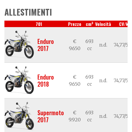
ALLESTIMENTI
3
701
Prezzo
cm
Velocità
CV/kW
Enduro
€
693
n.d.
74,77/55
2017
9.650
cc
Enduro
€
693
n.d.
74,77/55
2018
9.650
cc
Supermoto
€
693
n.d.
74,77/55
2017
9.920
cc