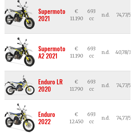
Supermoto
€
693
n.d.
74,77/55
2021
11.190
cc
Supermoto
€
693
n.d.
40,78/30
A2 2021
11.190
cc
Enduro LR
€
693
n.d.
74,77/55
2020
11.790
cc
Enduro
€
693
n.d.
74,77/55
2022
12.450
cc