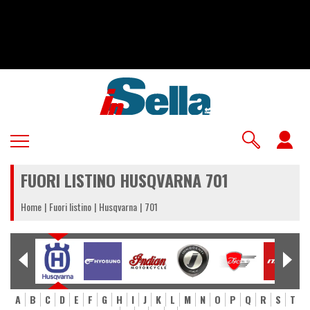
Salta
al
contenuto
principale
U
a
FUORI LISTINO HUSQVARNA 701
m
Home
Fuori listino
Husqvarna
701
A
B
C
D
E
F
G
H
I
J
K
L
M
N
O
P
Q
R
S
T