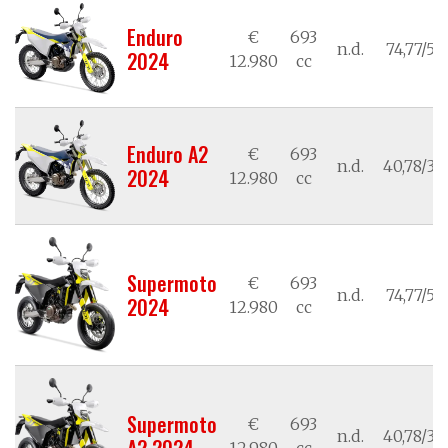
Enduro
€
693
n.d.
74,77/55
2024
12.980
cc
Enduro A2
€
693
n.d.
40,78/30
2024
12.980
cc
Supermoto
€
693
n.d.
74,77/55
2024
12.980
cc
Supermoto
€
693
n.d.
40,78/30
A2 2024
12.980
cc