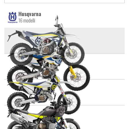
Husqvarna
16 modelli
701
FE
FE/TE
Norden