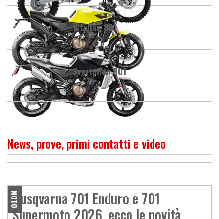
Vitpilen 801
Svartpilen 801
News, prove, primi contatti e video
O
P
R
I
M
O
C
O
N
T
A
T
T
Husqvarna 701 Supermoto -
La sportiva tuttofare
Husqvarna 701 Enduro e 701
MOTO
Supermoto 2026, ecco le novità