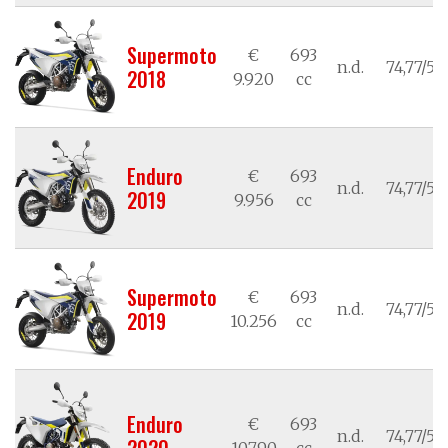
Supermoto
€
693
n.d.
74,77/55
2018
9.920
cc
Enduro
€
693
n.d.
74,77/55
2019
9.956
cc
Supermoto
€
693
n.d.
74,77/55
2019
10.256
cc
Enduro
€
693
n.d.
74,77/55
2020
10.790
cc