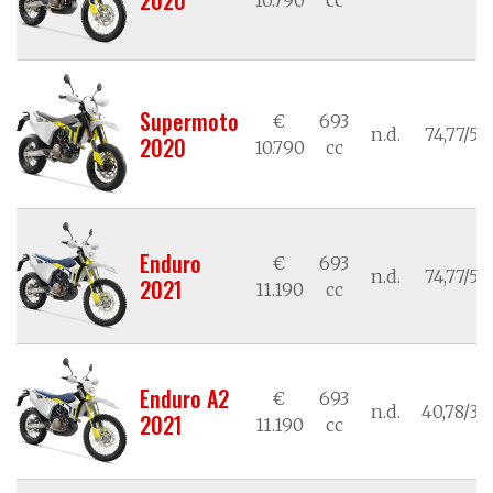
Supermoto
€
693
n.d.
74,77/55
2020
10.790
cc
Enduro
€
693
n.d.
74,77/55
2021
11.190
cc
Enduro A2
€
693
n.d.
40,78/30
2021
11.190
cc