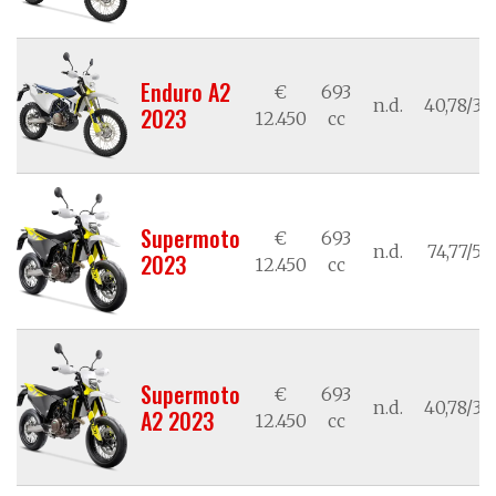
Enduro A2
€
693
n.d.
40,78/30
2023
12.450
cc
Supermoto
€
693
n.d.
74,77/55
2023
12.450
cc
Supermoto
€
693
n.d.
40,78/30
A2 2023
12.450
cc