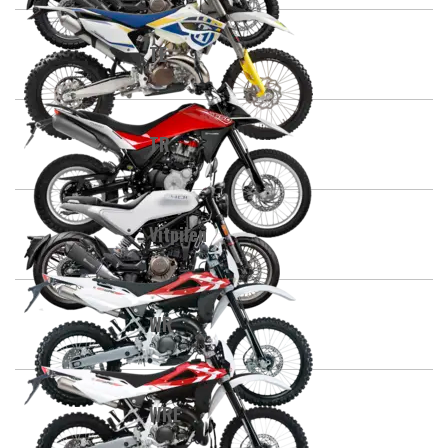
TE
TR
Vitpilen
WR
WRE