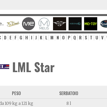
C
D
E
F
G
H
I
J
K
L
M
N
O
P
Q
R
S
T
U
V
LML Star
PESO
SERBATOIO
da 109 kg a 121 kg
8 l