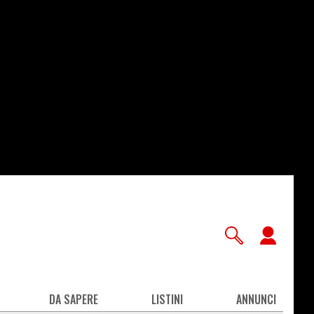
User
accou
men
DA SAPERE
LISTINI
ANNUNCI