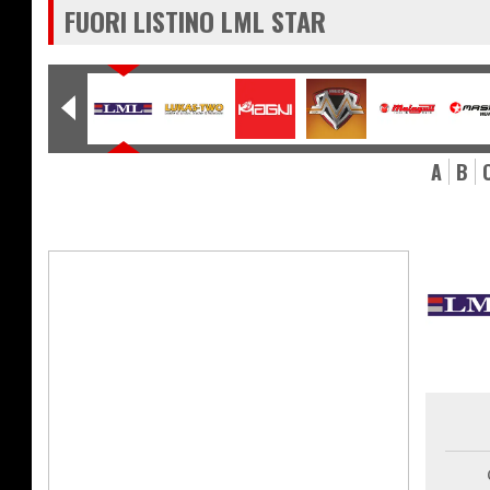
FUORI LISTINO LML STAR
A
B