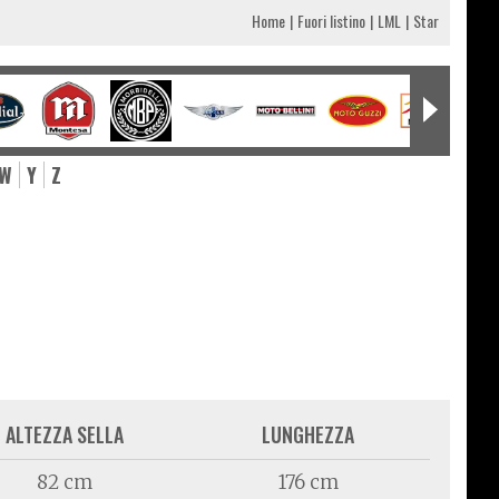
Home
Fuori listino
LML
Star
W
Y
Z
ALTEZZA SELLA
LUNGHEZZA
82 cm
176 cm