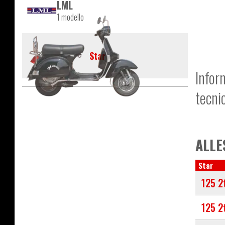
LML
1 modello
Star
Infor
tecni
ALLE
Star
125 2
125 2