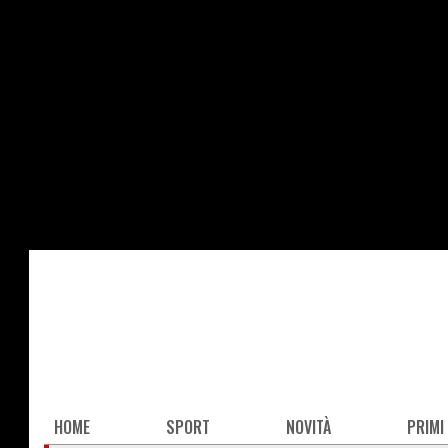
Salta
al
contenuto
principale
Main
HOME
SPORT
NOVITÀ
PRIMI
navigation