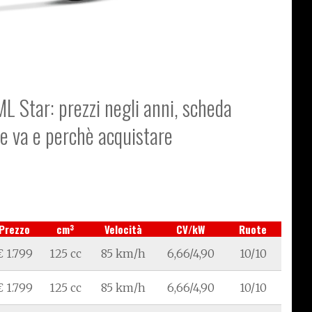
ML Star: prezzi negli anni, scheda
me va e perchè acquistare
3
Prezzo
cm
Velocità
CV/kW
Ruote
€ 1.799
125 cc
85 km/h
6,66/4,90
10/10
€ 1.799
125 cc
85 km/h
6,66/4,90
10/10