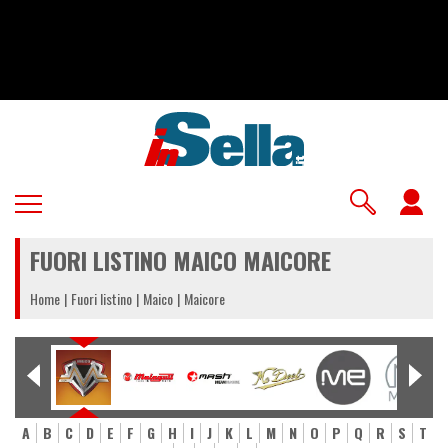
Salta
al
contenuto
principale
U
a
FUORI LISTINO MAICO MAICORE
m
Home
Fuori listino
Maico
Maicore
A
B
C
D
E
F
G
H
I
J
K
L
M
N
O
P
Q
R
S
T