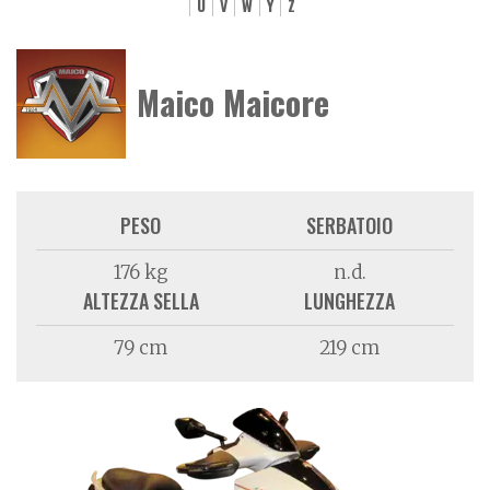
U
V
W
Y
Z
Maico Maicore
PESO
SERBATOIO
176 kg
n.d.
ALTEZZA SELLA
LUNGHEZZA
79 cm
219 cm