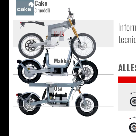
Cake
3 modelli
Infor
Kalk
tecni
Makka
ALLE
Ösa