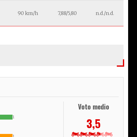
90 km/h
7,88/5,80
n.d./n.d.
Voto medio
1
3,5
1