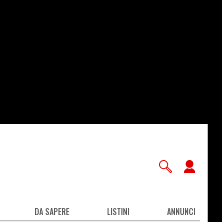
User
accou
men
DA SAPERE
LISTINI
ANNUNCI