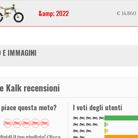
&amp; 2022
€ 14.860
 E IMMAGINI
e Kalk recensioni
i piace questa moto?
I voti degli utenti
0
0
ividi il tuo giudizio! Clicca