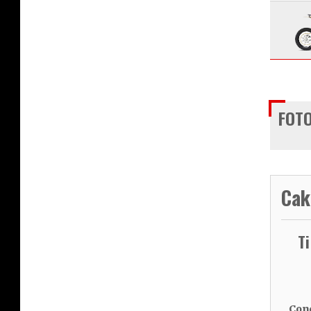
FOTO
Cak
T
Cond