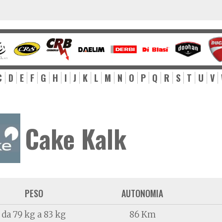
C
D
E
F
G
H
I
J
K
L
M
N
O
P
Q
R
S
T
U
V
Cake Kalk
PESO
AUTONOMIA
da 79 kg a 83 kg
86 Km