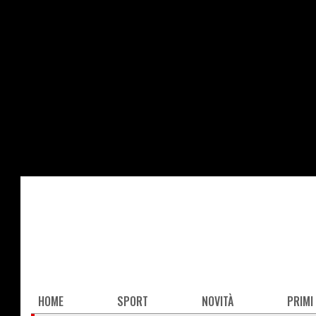
Salta
al
contenuto
principale
Main
HOME
SPORT
NOVITÀ
PRIMI
navigation