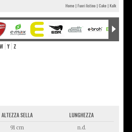
Home
Fuori listino
Cake
Kalk
W
Y
Z
ALTEZZA SELLA
LUNGHEZZA
91 cm
n.d.