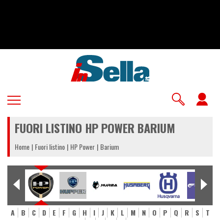
Salta
al
contenuto
principale
U
a
FUORI LISTINO HP POWER BARIUM
m
Home
Fuori listino
HP Power
Barium
A
B
C
D
E
F
G
H
I
J
K
L
M
N
O
P
Q
R
S
T