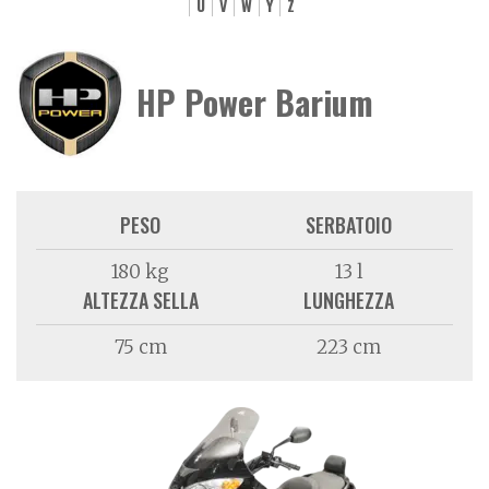
U
V
W
Y
Z
HP Power Barium
PESO
SERBATOIO
180 kg
13 l
ALTEZZA SELLA
LUNGHEZZA
75 cm
223 cm