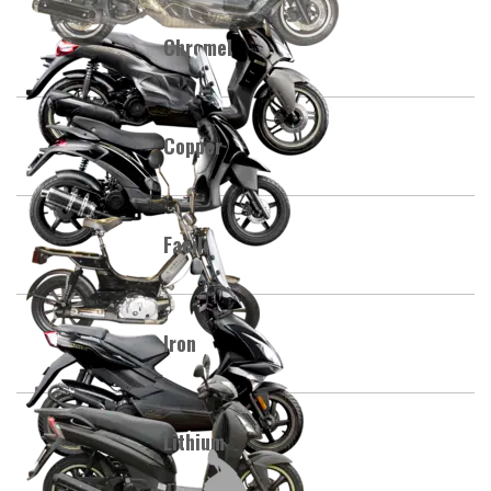
Chromel
Copper
Facile
Iron
Lithium