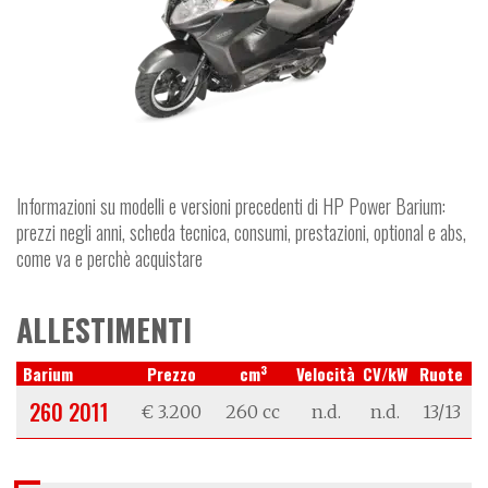
Informazioni su modelli e versioni precedenti di HP Power Barium:
prezzi negli anni, scheda tecnica, consumi, prestazioni, optional e abs,
come va e perchè acquistare
ALLESTIMENTI
3
Barium
Prezzo
cm
Velocità
CV/kW
Ruote
260 2011
€ 3.200
260 cc
n.d.
n.d.
13/13