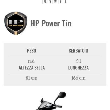
U
V
W
Y
Z
HP Power Tin
PESO
SERBATOIO
n.d.
5 l
ALTEZZA SELLA
LUNGHEZZA
81 cm
166 cm