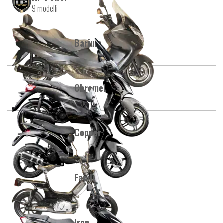
9 modelli
Barium
Chromel
Copper
Facile
Iron