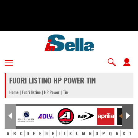
Salta
al
contenuto
principale
U
a
FUORI LISTINO HP POWER TIN
m
Home
Fuori listino
HP Power
Tin
A
B
C
D
E
F
G
H
I
J
K
L
M
N
O
P
Q
R
S
T