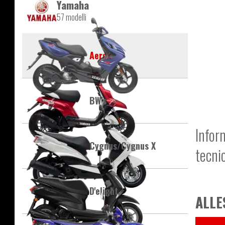
Yamaha
57 modelli
Aerox
BW's
Infor
Cygnus/Cygnus X
tecni
D'elight
ALLE