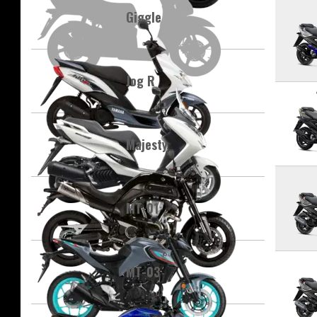
Giggle
Jog R
Majesty
MT-01
MT-03