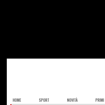
Salta
al
contenuto
principale
Main
HOME
SPORT
NOVITÀ
PRIMI
navigation