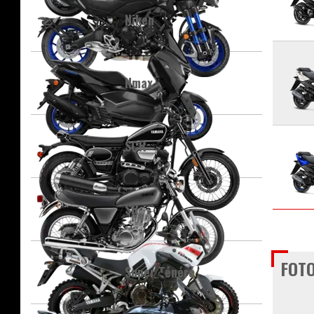
Niken
Nmax
SCR
SR
FOTO
Super Ténéré