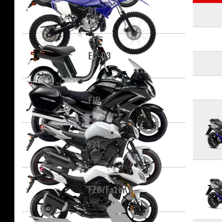
DT
EC-03
FJR
FZ1
FZ8/Fazer 8