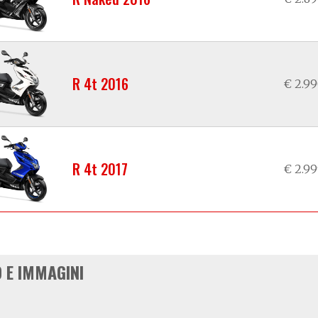
R 4t 2016
€ 2.9
R 4t 2017
€ 2.9
 E IMMAGINI