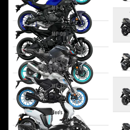
MT-07
MT-09
MT-10
MT-125
Neo's