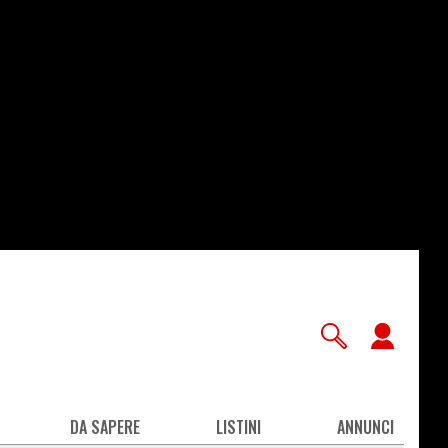
User
accou
men
DA SAPERE
LISTINI
ANNUNCI