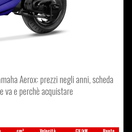
amaha Aerox: prezzi negli anni, scheda
me va e perchè acquistare
3
o
cm
Velocità
CV/kW
Ruote