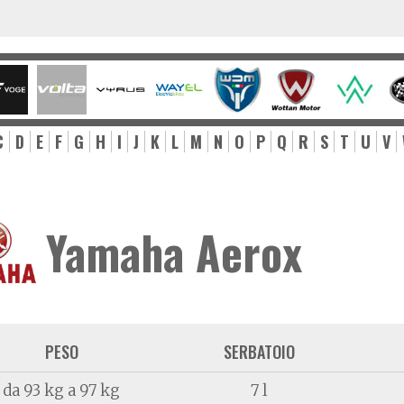
C
D
E
F
G
H
I
J
K
L
M
N
O
P
Q
R
S
T
U
V
Yamaha Aerox
PESO
SERBATOIO
da 93 kg a 97 kg
7 l