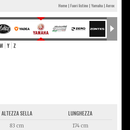
Home
Fuori listino
Yamaha
Aerox
W
Y
Z
ALTEZZA SELLA
LUNGHEZZA
83 cm
174 cm