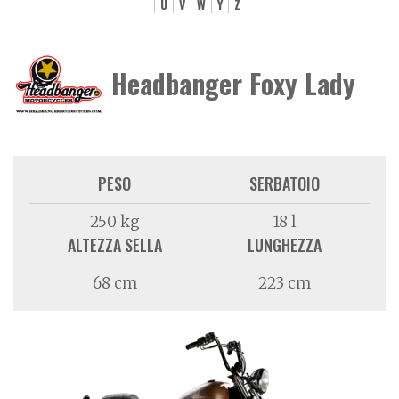
U
V
W
Y
Z
Headbanger Foxy Lady
PESO
SERBATOIO
250 kg
18 l
ALTEZZA SELLA
LUNGHEZZA
68 cm
223 cm