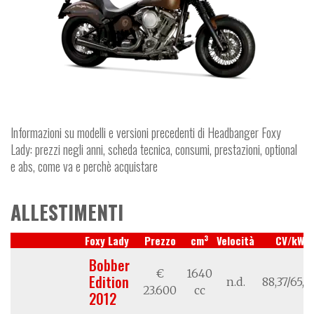
Informazioni su modelli e versioni precedenti di Headbanger Foxy
Lady: prezzi negli anni, scheda tecnica, consumi, prestazioni, optional
e abs, come va e perchè acquistare
ALLESTIMENTI
3
Foxy Lady
Prezzo
cm
Velocità
CV/kW
Bobber
€
1640
Edition
n.d.
88,37/65,0
23.600
cc
2012