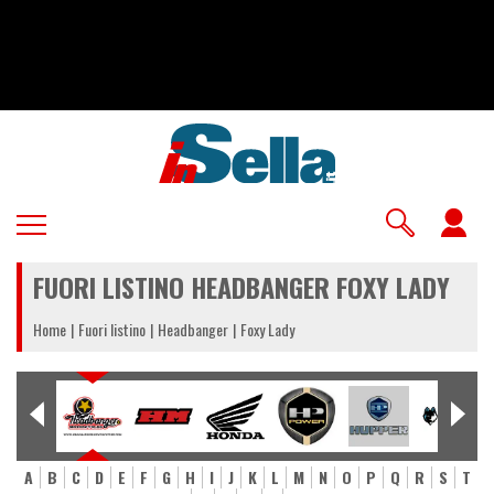
Salta
al
contenuto
principale
U
a
FUORI LISTINO HEADBANGER FOXY LADY
m
Home
Fuori listino
Headbanger
Foxy Lady
A
B
C
D
E
F
G
H
I
J
K
L
M
N
O
P
Q
R
S
T