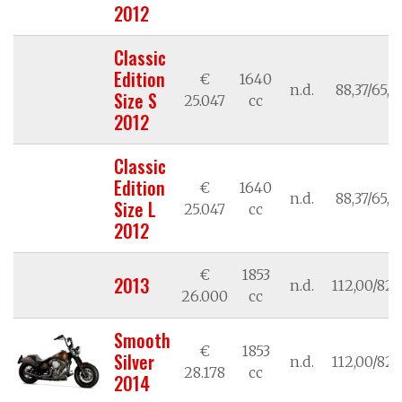
2012
Classic
Edition
€
1640
n.d.
88,37/65,0
Size S
25.047
cc
2012
Classic
Edition
€
1640
n.d.
88,37/65,0
Size L
25.047
cc
2012
€
1853
2013
n.d.
112,00/82,
26.000
cc
Smooth
€
1853
Silver
n.d.
112,00/82,
28.178
cc
2014