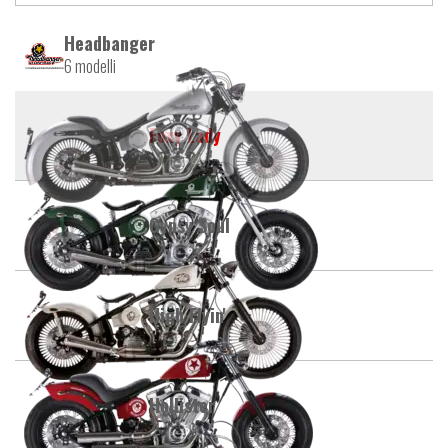
Headbanger
6 modelli
Foxy Lady
Gypsy Soul
High Flyin'
Hollister