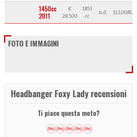
1450cc
€
1853
n.d.
112,00/82,
2011
28.500
cc
FOTO E IMMAGINI
Headbanger Foxy Lady recensioni
Ti piace questa moto?