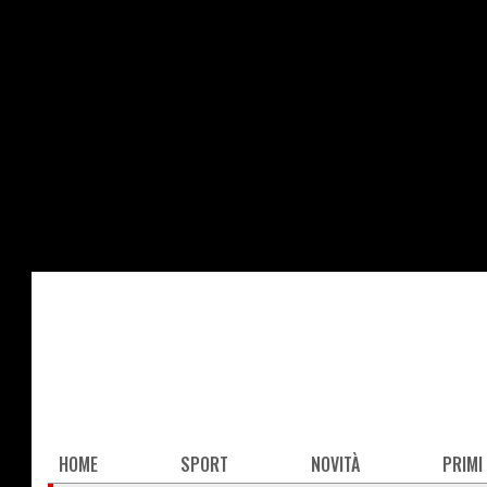
Salta
al
contenuto
principale
Main
HOME
SPORT
NOVITÀ
PRIMI
navigation