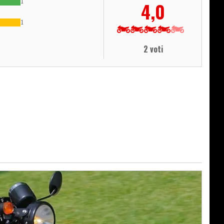
1
4,0
1
2 voti