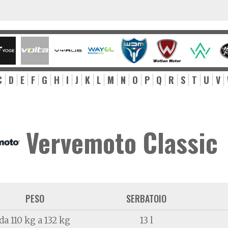
C
D
E
F
G
H
I
J
K
L
M
N
O
P
Q
R
S
T
U
V
Vervemoto Classic
PESO
SERBATOIO
da 110 kg a 132 kg
13 l