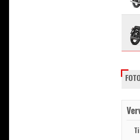
FOTO
Ver
T