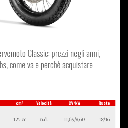
ervemoto Classic: prezzi negli anni,
abs, come va e perchè acquistare
3
cm
Velocità
CV/kW
Ruote
125 cc
n.d.
11,69/8,60
18/16