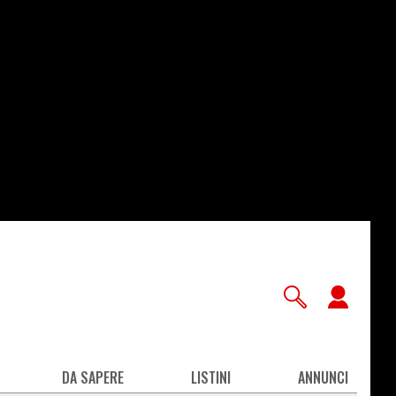
User
accou
men
DA SAPERE
LISTINI
ANNUNCI