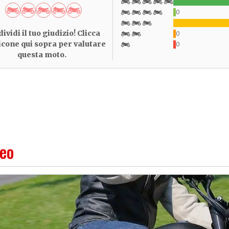
0
ividi il tuo giudizio! Clicca
0
 icone qui sopra per valutare
0
questa moto.
deo