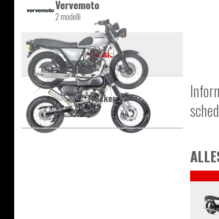
Vervemoto
2 modelli
Classic
Infor
Tracker
sched
ALLE