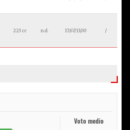
223 cc
n.d.
17,67/13,00
/
Voto medio