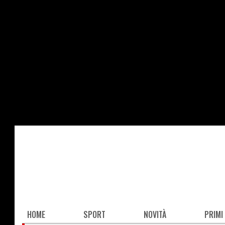
Salta
al
contenuto
principale
Main
HOME
SPORT
NOVITÀ
PRIMI
navigation