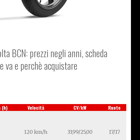
olta BCN: prezzi negli anni, scheda
me va e perchè acquistare
 (h)
Velocità
CV/kW
Ruote
120 km/h
33,99/25,00
17/17