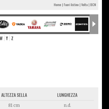
Home
Fuori listino
Volta
BCN
W
Y
Z
ALTEZZA SELLA
LUNGHEZZA
81 cm
n.d.