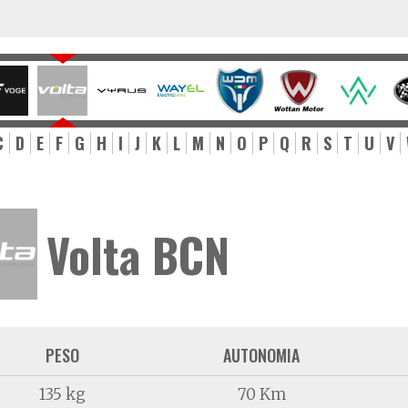
C
D
E
F
G
H
I
J
K
L
M
N
O
P
Q
R
S
T
U
V
Volta BCN
PESO
AUTONOMIA
135 kg
70 Km