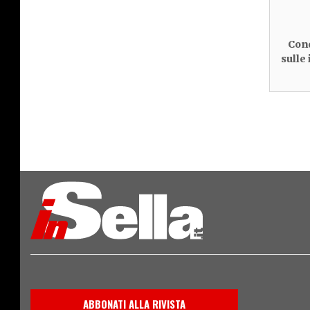
Cond
sulle
ABBONATI ALLA RIVISTA