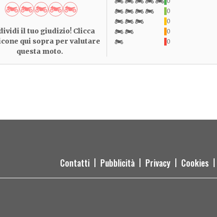
0
0
0
ividi il tuo giudizio! Clicca
0
 icone qui sopra per valutare
0
questa moto.
Contatti
Pubblicità
Privacy
Cookies