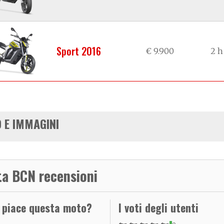
Sport 2016
€ 9.900
2 h
 E IMMAGINI
ta BCN recensioni
i piace questa moto?
I voti degli utenti