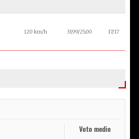
120 km/h
33,99/25,00
17/17
Voto medio