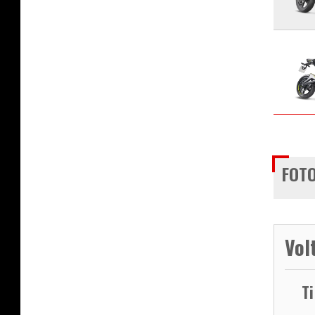
FOTO
Vol
T