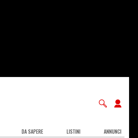
User
accou
men
DA SAPERE
LISTINI
ANNUNCI