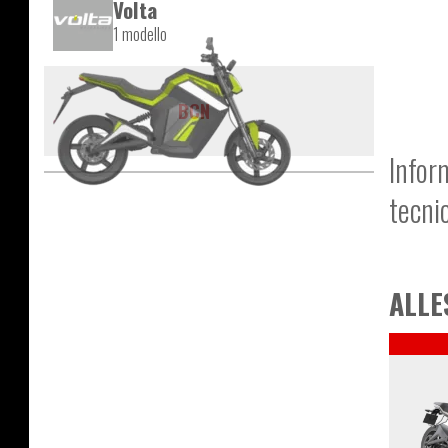
Volta
1 modello
BCN
Infor
tecni
ALLE