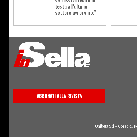
se fossi arrivato in
testa all’ultimo
settore avrei vinto”
Load
More
ABBONATI ALLA RIVISTA
Unibeta Srl - Corso di P