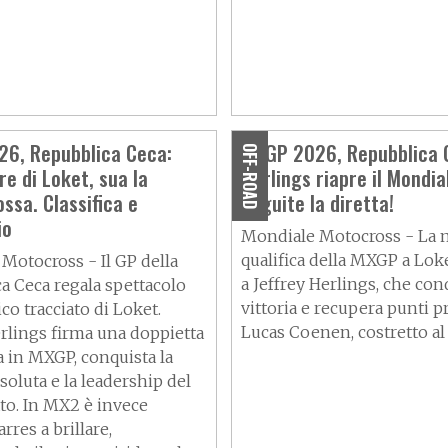
6, Repubblica Ceca:
MXGP 2026, Repubblica 
OFF-ROAD
re di Loket, sua la
Herlings riapre il Mondia
ossa. Classifica e
Seguite la diretta!
io
Mondiale Motocross - La 
qualifica della MXGP a Lok
Motocross - Il GP della
a Jeffrey Herlings, che conq
a Ceca regala spettacolo
vittoria e recupera punti p
ico tracciato di Loket.
Lucas Coenen, costretto al 
erlings firma una doppietta
a in MXGP, conquista la
ssoluta e la leadership del
o. In MX2 è invece
rres a brillare,