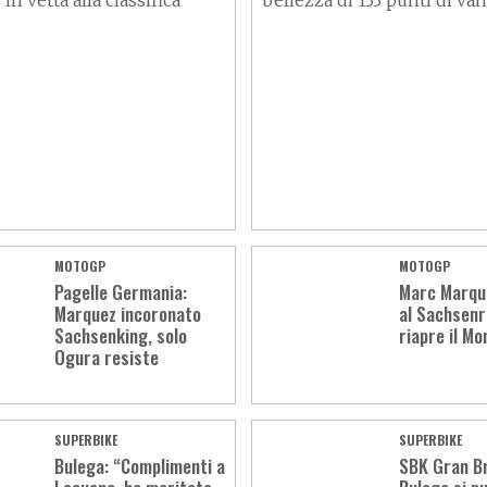
in vetta alla classifica
bellezza di 133 punti di va
MOTOGP
MOTOGP
Pagelle Germania:
Marc Marque
Marquez incoronato
al Sachsenr
Sachsenking, solo
riapre il Mo
Ogura resiste
SUPERBIKE
SUPERBIKE
Bulega: “Complimenti a
SBK Gran B