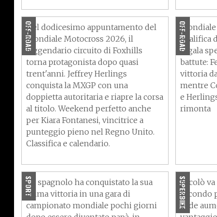
calendario
qualifica
OFF-ROAD
OFF-ROAD
Nel dodicesimo appuntamento del
Mondiale
Mondiale Motocross 2026, il
qualifica 
leggendario circuito di Foxhills
regala spe
torna protagonista dopo quasi
battute: 
trent'anni. Jeffrey Herlings
vittoria d
conquista la MXGP con una
mentre Co
doppietta autoritaria e riapre la corsa
e Herling
al titolo. Weekend perfetto anche
rimonta
per Kiara Fontanesi, vincitrice a
punteggio pieno nel Regno Unito.
SBK Gran Bretagna – Lecuona:
SBK Gran
Classifica e calendario.
“La caduta è stata un mio
“Sono mo
errore”
lavoro no
SPORT
SUPERBIKE
Lo spagnolo ha conquistato la sua
Nicolò va
prima vittoria in una gara di
secondo p
campionato mondiale pochi giorni
vede aume