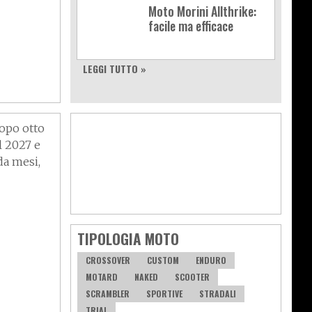
Moto Morini Allthrike:
facile ma efficace
LEGGI TUTTO »
ro-
dopo otto
l 2027 e
da mesi,
TIPOLOGIA MOTO
CROSSOVER
CUSTOM
ENDURO
MOTARD
NAKED
SCOOTER
SCRAMBLER
SPORTIVE
STRADALI
r
TRIAL