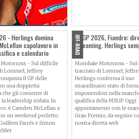
Marini
6 - Herlings domina
MXGP 2026, Fiandre: dir
OFF-ROAD
McLellan capolavoro in
streaming. Herlings sem
sifica e calendario
su
Motocross - Sul difficile
Mondiale Motocross - Sul d
di Lommel, Jeffrey
tracciato di Lommel, Jeffre
onquista il GP delle
Herlings conferma il suo
on una doppietta
straordinario stato di form
a che gli consente di
imponendosi nella manch
 la leadership iridata. In
qualifica della MXGP. Oggi
ce, è Camden McLellan a
appuntamento con le man
on un weekend perfetto,
Gran Premio, da seguire co
 Guillem Farrés e Simon
nostra diretta web
elder