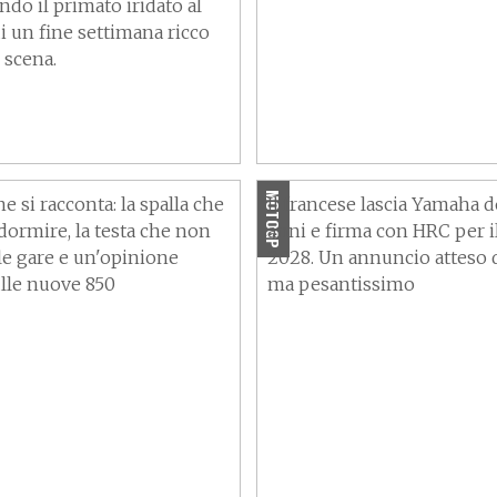
do il primato iridato al
i un fine settimana ricco
i scena.
 Marc Marquez:
con il dolore, non
mire sul fianco
MotoGP 2027 - Quartara
Honda, ora è ufficiale!
MOTOGP
e si racconta: la spalla che
Il francese lascia Yamaha 
dormire, la testa che non
anni e firma con HRC per i
le gare e un'opinione
2028. Un annuncio atteso 
ulle nuove 850
ma pesantissimo
, Inghilterra: colpi
MXGP 2026, Inghilterra:
e grandi rimonte in
Fernandez e Laegenfelde