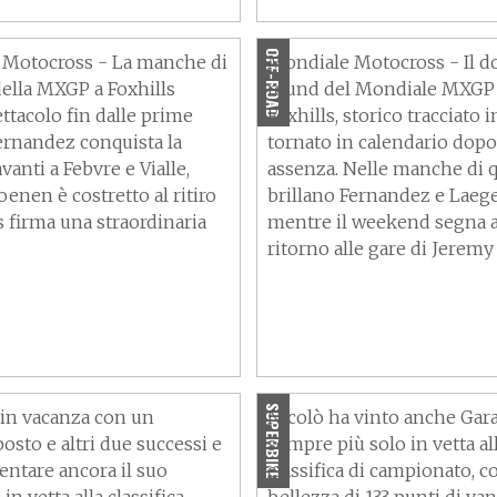
conquistano le qualifiche
OFF-ROAD
 Motocross - La manche di
Mondiale Motocross - Il 
della MXGP a Foxhills
round del Mondiale MXGP f
ttacolo fin dalle prime
Foxhills, storico tracciato 
Fernandez conquista la
tornato in calendario dopo
avanti a Febvre e Vialle,
assenza. Nelle manche di q
enen è costretto al ritiro
brillano Fernandez e Laege
s firma una straordinaria
mentre il weekend segna a
ritorno alle gare di Jerem
 Bretagna – Bulega:
SBK Gran Bretagna, in G
lto contento ma il
la vendetta di Bulega e il
n è ancora finito”
costruttori Ducati
SUPERBIKE
 in vacanza con un
Nicolò ha vinto anche Gara
osto e altri due successi e
sempre più solo in vetta al
ntare ancora il suo
classifica di campionato, c