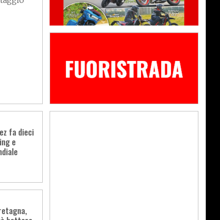
ntaggio
z fa dieci
ing e
ndiale
retagna,