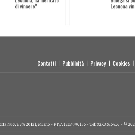
Lecuona, ha meritato
Bulega si p
di vincere”
Lecuona vin
Contatti
Pubblicità
Privacy
Cookies
orta Nuova 3/A 20121, Milano - P.IVA 13114990156 - Tel: 02.63.67.54.55 - © 2026 - 