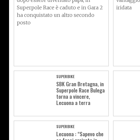
dopo essere diventato papà, in
vantaggio 
Superpole Race è caduto e in Gara 2
iridata
ha conquistato un altro secondo
posto
SUPERBIKE
SBK Gran Bretagna, in
Superpole Race Bulega
torna a vincere,
Lecuona a terra
SUPERBIKE
Lecuona : “Sapevo che