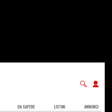
User
accou
men
DA SAPERE
LISTINI
ANNUNCI