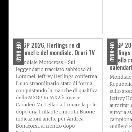
MXGP 2026, Herlings re di
MXGP 202
OFF-ROAD
OFF-ROAD
Lommel e del mondiale. Orari TV
Herlings 
tabella r
Mondiale Motocross - Sul
calendar
leggendario tracciato sabbioso di
Lommel, Jeffrey Herlings conferma
Mondiale 
il suo straordinario stato di forma
Repubblic
conquistando la manche di qualifica
sullo stor
della MXGP. In MX2 è invece
Jeffrey H
Camden Mc Lellan a firmare la pole
autoritari
dopo una brillante rimonta. Buone
vittoria a
indicazioni anche per Andrea
campionat
Bonacorsi, al rientro dopo
Guillem Fa