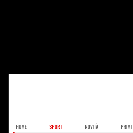
Salta
al
contenuto
principale
Main
HOME
SPORT
NOVITÀ
PRIMI
navigation