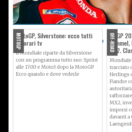
Mercato MotoGP, Luca 
MotoGP, Silverstone: ecco tutti
MXGP 202
MOTOGP
OFF-ROAD
gli orari tv
Lommel, 
firma con Tech3
MX2. Clas
Il Mondiale riparte da Silverstone
con un programma tutto suo: Sprint
Mondiale 
alle 17:00 e Moto3 dopo la MotoGP.
tracciato 
Ecco quando e dove vederle
Herlings c
Fiandre c
autoritari
rafforzare
MX2, inve
imporsi c
davanti a
Laengenf