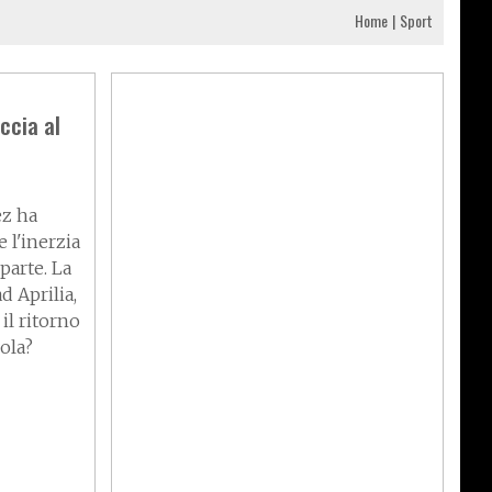
Home
Sport
ccia al
z ha
e l'inerzia
parte. La
d Aprilia,
il ritorno
vola?