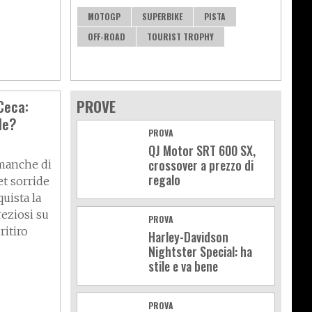
MOTOGP
SUPERBIKE
PISTA
OFF-ROAD
TOURIST TROPHY
Ceca:
PROVE
le?
PROVA
QJ Motor SRT 600 SX,
crossover a prezzo di
manche di
regalo
et sorride
uista la
reziosi su
PROVA
ritiro
Harley-Davidson
Nightster Special: ha
stile e va bene
PROVA