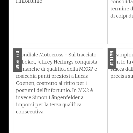
l'infortunio
consolidan
termine d
di colpi d
MotoGP -
MXGP 2026, Repubblica Ceca:
"Convivo 
Herlings vince e Coenen trema.
posso dor
Orari diretta TV
destro"
OFF-ROAD
MOTOGP
Mondiale Motocross - Sul tracciato
Il campion
di Loket, Jeffrey Herlings conquista
non lo fa 
la manche di qualifica della MXGP e
stacca dal
rosicchia punti preziosi a Lucas
precisa s
Coenen, costretto al ritiro per i
postumi dell'infortunio. In MX2 è
invece Simon Längenfelder a
MXGP 2026, Inghilterra:
imporsi per la terza qualifica
Herlings domina il ritorno di
consecutiva
Foxhills, Farres e Fontanesi
brillano nel GP di Gran
MXGP 2026
Bretagna. Classifica e
di scena 