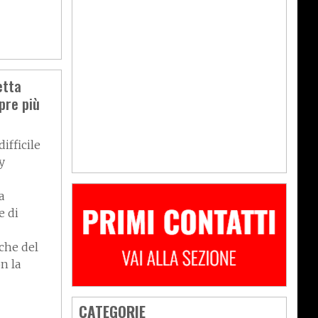
etta
pre più
ifficile
y
a
e di
che del
n la
CATEGORIE