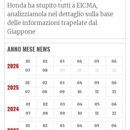
Honda ha stupito tutti a EICMA,
analizziamola nel dettaglio sulla base
delle informazioni trapelate dal
Giappone
ANNO MESE NEWS
01
02
03
04
05
06
2026
07
08
09
10
11
12
01
02
03
04
05
06
2025
07
08
09
10
11
12
01
02
03
04
05
06
2024
07
08
09
10
11
12
01
02
03
04
05
06