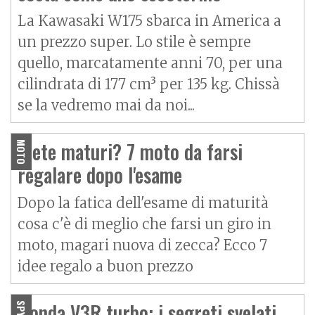
La Kawasaki W175 sbarca in America a
un prezzo super. Lo stile è sempre
quello, marcatamente anni 70, per una
cilindrata di 177 cm³ per 135 kg. Chissà
se la vedremo mai da noi...
Siete maturi? 7 moto da farsi
MOTO
regalare dopo l'esame
Dopo la fatica dell'esame di maturità
cosa c'è di meglio che farsi un giro in
moto, magari nuova di zecca? Ecco 7
idee regalo a buon prezzo
Honda V3R turbo: i segreti svelati
SPY