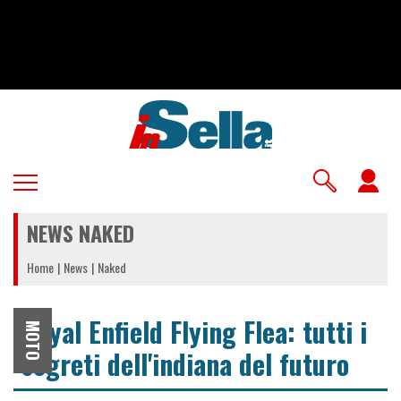
Salta
al
contenuto
principale
U
a
NEWS NAKED
m
Home
News
Naked
Royal Enfield Flying Flea: tutti i
MOTO
segreti dell'indiana del futuro