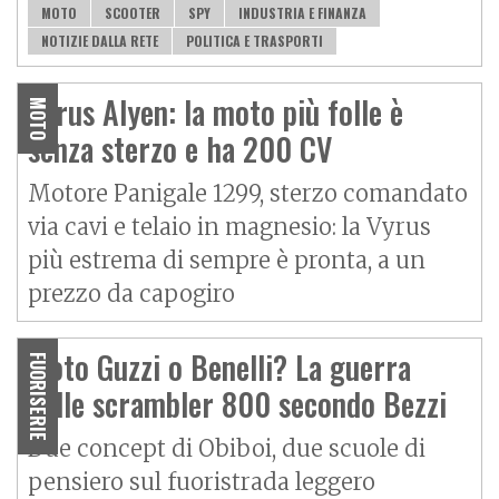
MOTO
SCOOTER
SPY
INDUSTRIA E FINANZA
NOTIZIE DALLA RETE
POLITICA E TRASPORTI
Vyrus Alyen: la moto più folle è
MOTO
senza sterzo e ha 200 CV
Motore Panigale 1299, sterzo comandato
via cavi e telaio in magnesio: la Vyrus
più estrema di sempre è pronta, a un
prezzo da capogiro
Moto Guzzi o Benelli? La guerra
FUORISERIE
delle scrambler 800 secondo Bezzi
Due concept di Obiboi, due scuole di
pensiero sul fuoristrada leggero