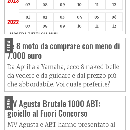
2023
07
08
09
10
11
12
01
02
03
04
05
06
2022
07
08
09
10
11
12
MOSTRA TUTTI GLI ANNI »
Le 8 moto da comprare con meno di
MOTO
7.000 euro
Da Aprilia a Yamaha, ecco 8 naked belle
da vedere e da guidare e dal prezzo più
che abbordabile. Voi quale preferite?
MV Agusta Brutale 1000 ABT:
NEWS
gioiello al Fuori Concorso
MV Agusta e ABT hanno presentato al