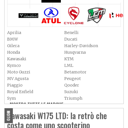
Aprilia
Benelli
BMW
Ducati
Gilera
Harley-Davidson
Honda
Husqvarna
Kawasaki
KTM
Kymco
LML
Moto Guzzi
Betamotor
MV Agusta
Peugeot
Piaggio
Qooder
Royal Enfield
Suzuki
Sym
Triumph
MOSTRA TUTTE LE MARCHE »
Vespa
Yamaha
Adiva
Adly
Kawasaki W175 LTD: la retrò che
MOTO
Aeon
Aspes
costa come uno scooterino
Axy
Baotian