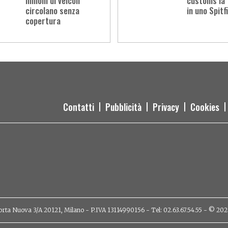
milioni di veicoli
customs la
circolano senza
in uno Spitf
copertura
Contatti
Pubblicità
Privacy
Cookies
orta Nuova 3/A 20121, Milano - P.IVA 13114990156 - Tel: 02.63.67.54.55 - © 2026 - 