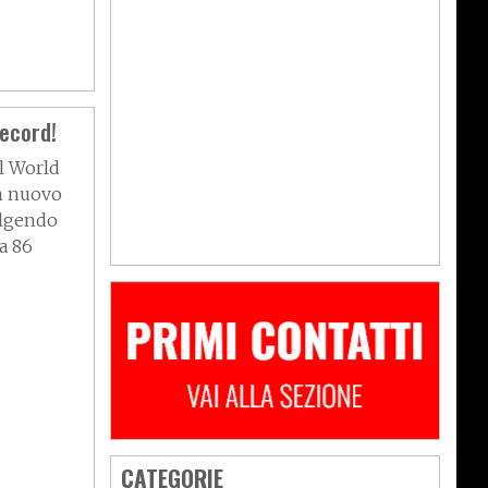
ecord!
l World
n nuovo
olgendo
a 86
CATEGORIE