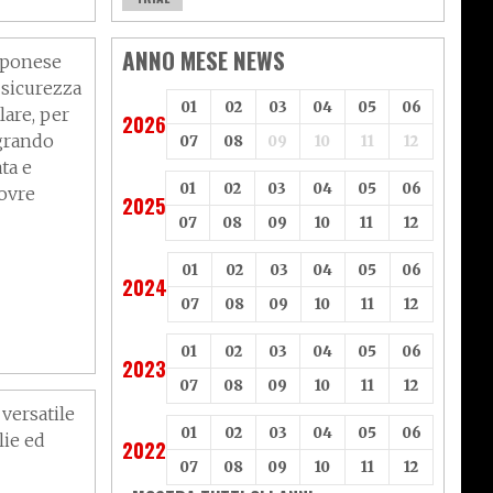
ANNO MESE NEWS
pponese
 sicurezza
01
02
03
04
05
06
are, per
2026
egrando
07
08
09
10
11
12
ta e
01
02
03
04
05
06
novre
2025
07
08
09
10
11
12
01
02
03
04
05
06
2024
07
08
09
10
11
12
mo
01
02
03
04
05
06
2023
07
08
09
10
11
12
 versatile
01
02
03
04
05
06
lie ed
2022
07
08
09
10
11
12