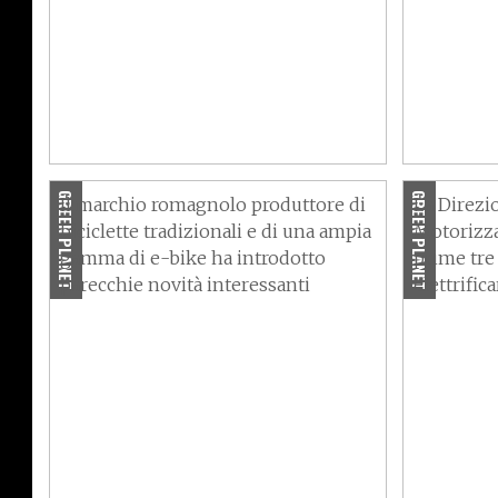
Sono stat
MBM Bikes, quante novità con
elettrifi
le ruote… e su Internet
Liberty 
GREEN PLANET
GREEN PLANET
Il marchio romagnolo produttore di
La Direzi
biciclette tradizionali e di una ampia
Motorizza
gamma di e-bike ha introdotto
prime tre 
parecchie novità interessanti
elettrific
Husqvarna, KTM, MV Agusta e
Gas Gas: tutte le promozioni
Ducati P