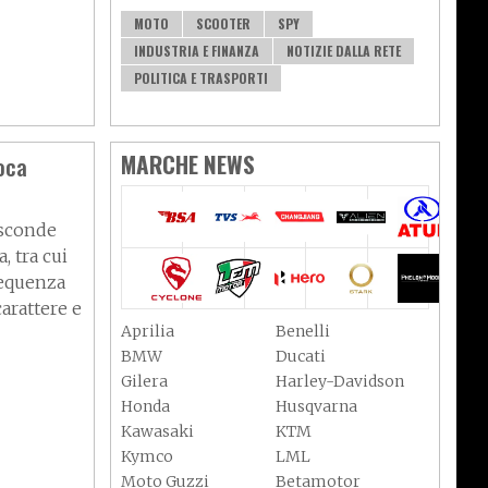
MOTO
SCOOTER
SPY
INDUSTRIA E FINANZA
NOTIZIE DALLA RETE
POLITICA E TRASPORTI
MARCHE NEWS
oca
asconde
, tra cui
 sequenza
arattere e
Aprilia
Benelli
BMW
Ducati
Gilera
Harley-Davidson
Honda
Husqvarna
Kawasaki
KTM
Kymco
LML
Moto Guzzi
Betamotor