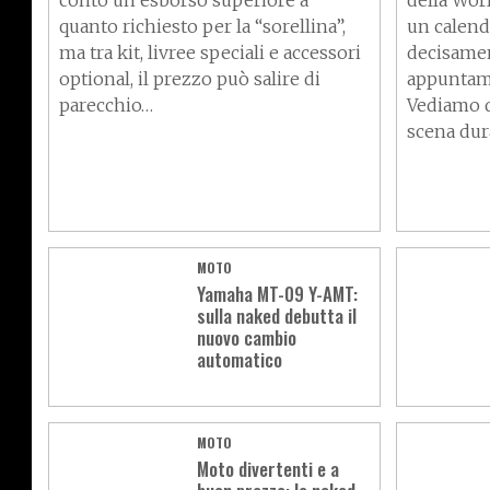
conto un esborso superiore a
della Wor
quanto richiesto per la “sorellina”,
un calenda
ma tra kit, livree speciali e accessori
decisamen
optional, il prezzo può salire di
appuntame
parecchio…
Vediamo q
scena dur
MOTO
Yamaha MT-09 Y-AMT:
sulla naked debutta il
nuovo cambio
automatico
MOTO
Moto divertenti e a