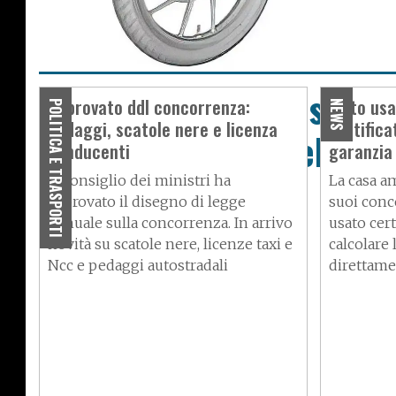
Royal Enfield sta svilu
Approvato ddl concorrenza:
Moto usa
POLITICA E TRASPORTI
NEWS
pedaggi, scatole nere e licenza
certifica
“pulce volante” elettri
conducenti
garanzia
Il Consiglio dei ministri ha
La casa a
approvato il disegno di legge
suoi conc
annuale sulla concorrenza. In arrivo
usato cert
novità su scatole nere, licenze taxi e
calcolare 
Ncc e pedaggi autostradali
direttame