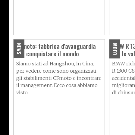
CFmoto: fabbrica d'avanguardia
BMW R 13
NEWS
MOTO
per conquistare il mondo
per le val
Siamo stati ad Hangzhou, in Cina,
BMW richi
per vedere come sono organizzati
R 1300 GS
gli stabilimenti CFmoto e incontrare
accidenta
il management. Ecco cosa abbiamo
miglioram
visto
di chiusu