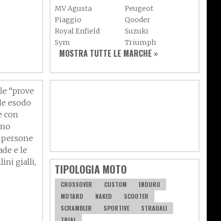
MV Agusta
Peugeot
Piaggio
Qooder
Royal Enfield
Suzuki
 i
Sym
Triumph
MOSTRA TUTTE LE MARCHE »
 e
Vespa
Yamaha
Adiva
Adly
Aeon
Aspes
Axy
Baotian
le “prove
nde esodo
e con
tino
i persone
ade e le
ini gialli,
TIPOLOGIA MOTO
CROSSOVER
CUSTOM
ENDURO
MOTARD
NAKED
SCOOTER
SCRAMBLER
SPORTIVE
STRADALI
amera
TRIAL