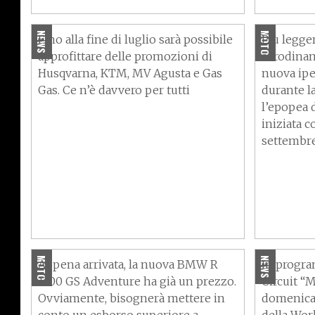
estive
pazzesca!
NEWS
MOTO
Fino alla fine di luglio sarà possibile
Più legger
approfittare delle promozioni di
aerodinami
Husqvarna, KTM, MV Agusta e Gas
nuova ipe
Gas. Ce n’è davvero per tutti
durante l
l’epopea 
iniziata co
settembre
BMW R 1300 GS Adventure,
World Du
prezzo e versioni
le attivi
MOTO
NEWS
Appena arrivata, la nuova BMW R
In progr
1300 GS Adventure ha già un prezzo.
Circuit “
Ovviamente, bisognerà mettere in
domenica 