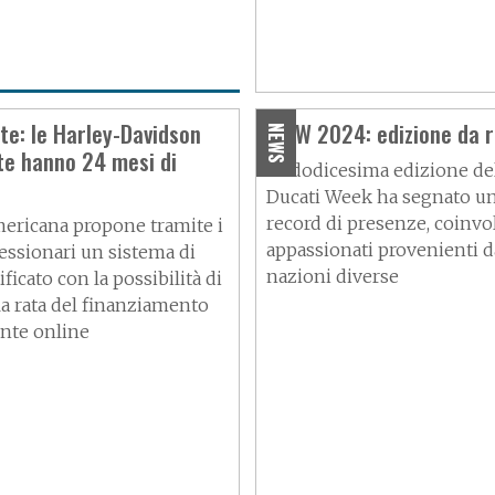
ppando la
te: le Harley-Davidson
WDW 2024: edizione da r
NEWS
te hanno 24 mesi di
ca
La dodicesima edizione de
Ducati Week ha segnato u
record di presenze, coinv
mericana propone tramite i
appassionati provenienti d
essionari un sistema di
nazioni diverse
ificato con la possibilità di
la rata del finanziamento
nte online