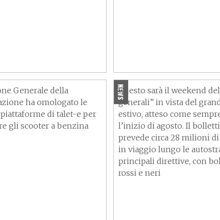
i omologati i kit per
Traffico autostrade, ecco
care Honda SH, Piaggio
weekend da bollino rosso
e Vespa GTS
nero
NEWS
one Generale della
Questo sarà il weekend del
zione ha omologato le
generali” in vista del gra
piattaforme di talet-e per
estivo, atteso come sempr
are gli scooter a benzina
l’inizio di agosto. Il bollet
prevede circa 28 milioni d
in viaggio lungo le autostr
principali direttive, con boll
rossi e neri
anigale V4 2025:
Suzuki brevetta la telec