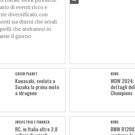
ld Ducati Week promette
rio di eventi ricco e
te diversificato, con
nti sia diurni che serali.
uelli che andranno in
ante il giorno
GREEN PLANET
NEWS
Kawasaki, svelata a
WDW 2024: t
Suzuka la prima moto
dettagli del
a idrogeno
Champions
INDUSTRIA E FINANZA
NEWS
RC, in Italia oltre 2,8
BMW R1200 