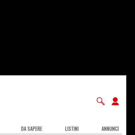
User
accou
men
DA SAPERE
LISTINI
ANNUNCI