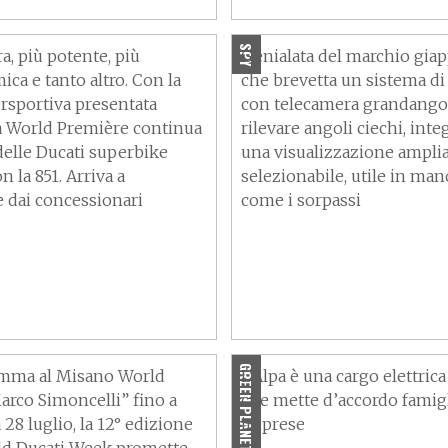
 Ed ecco i prezzi
che copre l’angolo cieco
SPY
a, più potente, più
Genialata del marchio gia
ca e tanto altro. Con la
che brevetta un sistema di
rsportiva presentata
con telecamera grandangol
a World Première continua
rilevare angoli ciechi, int
delle Ducati superbike
una visualizzazione amplia
n la 851. Arriva a
selezionabile, utile in ma
 dai concessionari
come i sorpassi
cati Week 2024: tutte
Alpa, l'e-cargo per l'ulti
tà durante il giorno
miglio e le famiglie
GREEN PLANET
amma al Misano World
L'Alpa è una cargo elettrica
Marco Simoncelli” fino a
che mette d’accordo famig
28 luglio, la 12° edizione
imprese