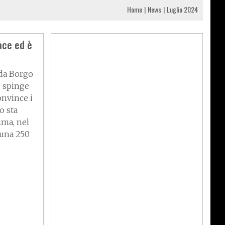
Home
News
Luglio 2024
ace ed è
da Borgo
e spinge
onvince i
o sta
ma, nel
 una 250