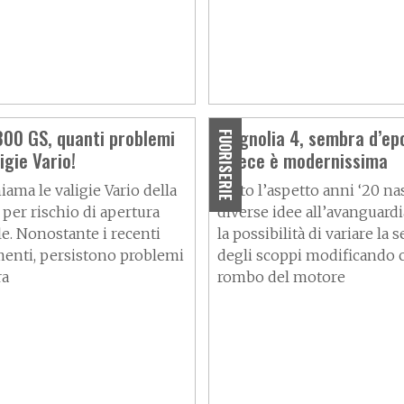
00 GS, quanti problemi
Magnolia 4, sembra d’ep
FUORISERIE
igie Vario!
invece è modernissima
ama le valigie Vario della
Sotto l’aspetto anni ‘20 n
 per rischio di apertura
diverse idee all’avanguardia
le. Nonostante i recenti
la possibilità di variare la
enti, persistono problemi
degli scoppi modificando c
ra
rombo del motore