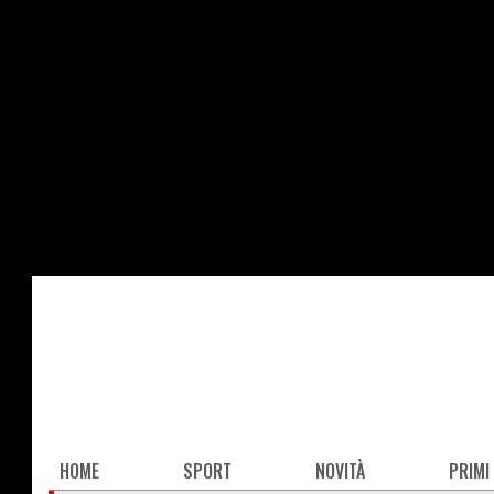
Salta
al
contenuto
principale
Main
HOME
SPORT
NOVITÀ
PRIMI
navigation