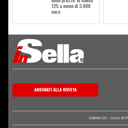
buon prezzo: le naked
125 a meno di 3.000
euro
Load
More
ABBONATI ALLA RIVISTA
Unibeta Srl - Corso di P