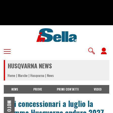
Salta
al
contenuto
principale
U
a
HUSQVARNA NEWS
m
Home
Marche
Husqvarna
News
NEWS
PROVE
PRIMI CONTATTI
VIDEO
Dai concessionari a luglio la
MOTO
gamma Husqvarna enduro 2027