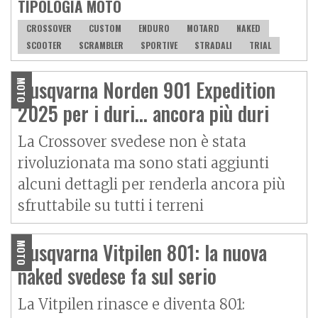
TIPOLOGIA MOTO
CROSSOVER
CUSTOM
ENDURO
MOTARD
NAKED
SCOOTER
SCRAMBLER
SPORTIVE
STRADALI
TRIAL
Husqvarna Norden 901 Expedition
MOTO
2025 per i duri… ancora più duri
La Crossover svedese non è stata
rivoluzionata ma sono stati aggiunti
alcuni dettagli per renderla ancora più
sfruttabile su tutti i terreni
Husqvarna Vitpilen 801: la nuova
MOTO
naked svedese fa sul serio
La Vitpilen rinasce e diventa 801: