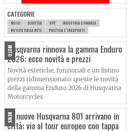
CATEGORIE
MOTO
SCOOTER
SPY
INDUSTRIA E FINANZA
NOTIZIE DALLA RETE
POLITICA E TRASPORTI
Husqvarna rinnova la gamma Enduro
MOTO
2026: ecco novità e prezzi
Novità estetiche, funzionali e un listino
prezzi ridimensionato: queste le novità
della gamma Enduro 2026 di Husqvarna
Motorcycles
Le nuove Husqvarna 801 arrivano in
NEWS
città: via al tour europeo con tappa