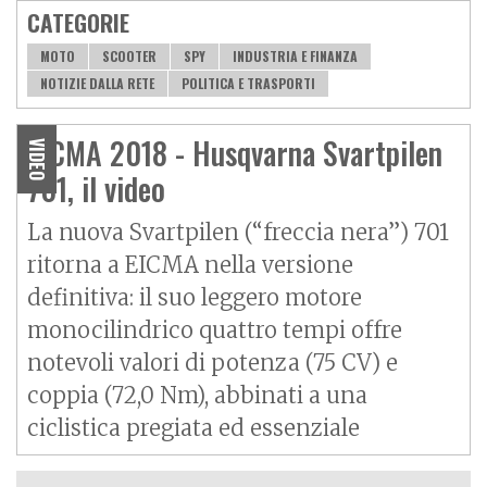
CATEGORIE
MOTO
SCOOTER
SPY
INDUSTRIA E FINANZA
NOTIZIE DALLA RETE
POLITICA E TRASPORTI
EICMA 2018 - Husqvarna Svartpilen
VIDEO
701, il video
La nuova Svartpilen (“freccia nera”) 701
ritorna a EICMA nella versione
definitiva: il suo leggero motore
monocilindrico quattro tempi offre
notevoli valori di potenza (75 CV) e
coppia (72,0 Nm), abbinati a una
ciclistica pregiata ed essenziale