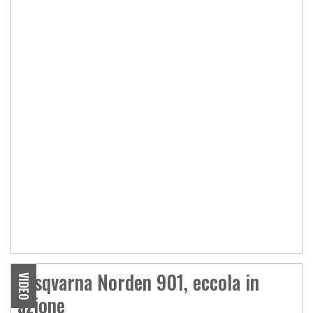
Hisqvarna Norden 901, eccola in
VIDEO
azione