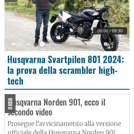
00:00
/
09:30
Husqvarna Svartpilen 801 2024:
la prova della scrambler high-
tech
Husqvarna Norden 901, ecco il
VIDEO
secondo video
Prosegue l’avvicinamento alla versione
ufficiale della Husqvarna Norden 901