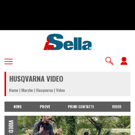
Salta
al
contenuto
principale
U
a
HUSQVARNA VIDEO
m
Home
Marche
Husqvarna
Video
NEWS
PROVE
PRIMI CONTATTI
VIDEO
VIDEO