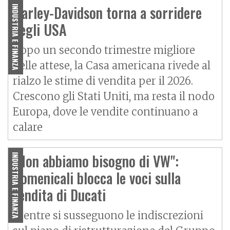
Adiva
Adly
Harley-Davidson torna a sorridere
INDUSTRIA E FINANZA
Aeon
Aspes
negli USA
Axy
Baotian
Dopo un secondo trimestre migliore
delle attese, la Casa americana rivede al
rialzo le stime di vendita per il 2026.
Crescono gli Stati Uniti, ma resta il nodo
Europa, dove le vendite continuano a
calare
"Non abbiamo bisogno di VW":
INDUSTRIA E FINANZA
Domenicali blocca le voci sulla
vendita di Ducati
Mentre si susseguono le indiscrezioni