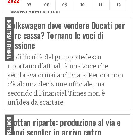
2022
07
08
09
10
11
12
MOSTRA TUTTI GLI ANNI »
Volkswagen deve vendere Ducati per
INDUSTRIA E FINANZA
fare cassa? Tornano le voci di
cessione
Le difficoltà del gruppo tedesco
riportano d'attualità una voce che
sembrava ormai archiviata. Per ora non
c'è alcuna decisione ufficiale, ma
secondo il Financial Times non è
un'idea da scartare
Wottan riparte: produzione al via e
nuovi scooter in arrivo entro