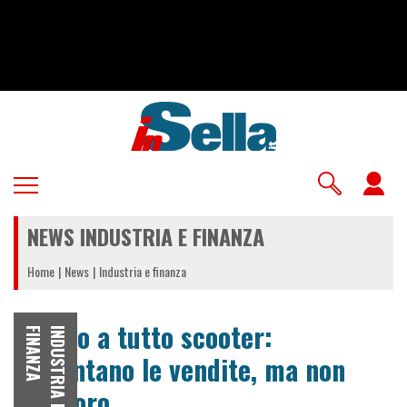
Salta
al
contenuto
principale
U
a
NEWS INDUSTRIA E FINANZA
m
Home
News
Industria e finanza
Luglio a tutto scooter:
A
I
N
D
U
S
T
R
I
A
E
F
I
N
A
N
Z
rallentano le vendite, ma non
per loro