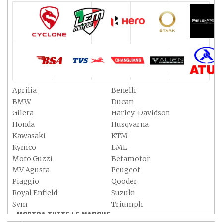
Aprilia
Benelli
BMW
Ducati
Gilera
Harley-Davidson
Honda
Husqvarna
Kawasaki
KTM
Kymco
LML
Moto Guzzi
Betamotor
MV Agusta
Peugeot
Piaggio
Qooder
Royal Enfield
Suzuki
Sym
Triumph
MOSTRA TUTTE LE MARCHE »
Vespa
Yamaha