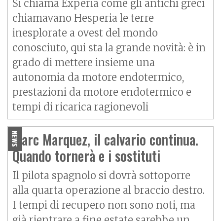
Si chiama Experia come gli antichi greci
chiamavano Hesperia le terre
inesplorate a ovest del mondo
conosciuto, qui sta la grande novità: è in
grado di mettere insieme una
autonomia da motore endotermico,
prestazioni da motore endotermico e
tempi di ricarica ragionevoli
Marc Marquez, il calvario continua.
NEWS
Quando tornerà e i sostituti
Il pilota spagnolo si dovrà sottoporre
alla quarta operazione al braccio destro.
I tempi di recupero non sono noti, ma
già rientrare a fine estate sarebbe un