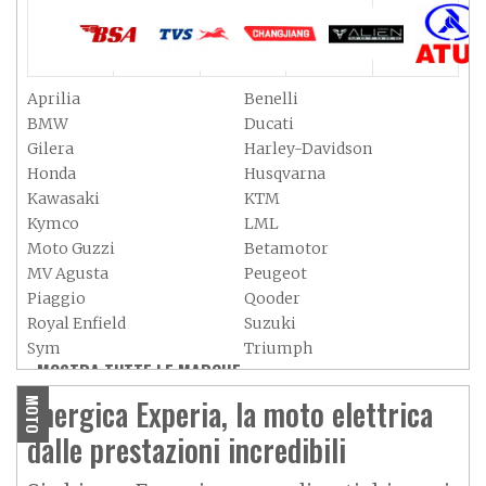
Aprilia
Benelli
BMW
Ducati
Gilera
Harley-Davidson
Honda
Husqvarna
Kawasaki
KTM
Kymco
LML
Moto Guzzi
Betamotor
MV Agusta
Peugeot
Piaggio
Qooder
Royal Enfield
Suzuki
Sym
Triumph
MOSTRA TUTTE LE MARCHE »
Vespa
Yamaha
Adiva
Adly
Energica Experia, la moto elettrica
MOTO
Aeon
Aspes
dalle prestazioni incredibili
Axy
Baotian