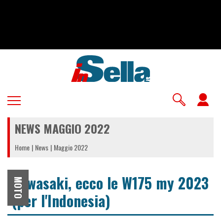
Salta
al
contenuto
principale
U
a
NEWS MAGGIO 2022
m
Home
News
Maggio 2022
Kawasaki, ecco le W175 my 2023
MOTO
(per l'Indonesia)