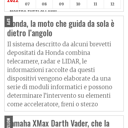
07
08
09
10
11
12
MOSTRA TUTTI GLI ANNI »
Honda, la moto che guida da sola è
SPY
dietro l’angolo
Il sistema descritto da alcuni brevetti
depositati da Honda combina
telecamere, radar e LIDAR, le
informazioni raccolte da questi
dispositivi vengono elaborate da una
serie di moduli informatici e possono
determinare l’intervento su elementi
come acceleratore, freni o sterzo
Yamaha XMax Darth Vader, che la