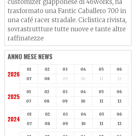
customizer giapponese di 46Works, ha
trasformato una Fantic Caballero 700 in
una café racer stradale. Ciclistica rivista,
sovrastruttture tutte nuove e tante altre
raffinatezze
ANNO MESE NEWS
01
02
03
04
05
06
2026
07
08
09
10
11
12
01
02
03
04
05
06
2025
07
08
09
10
11
12
01
02
03
04
05
06
2024
07
08
09
10
11
12