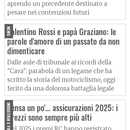
aprendo un precedente destinato a
pesare nei contenziosi futuri
Valentino Rossi e papà Graziano: le
NEWS
parole d'amore di un passato da non
dimenticare
Dalle aule di tribunale ai ricordi della
"Cava": parabola di un legame che ha
scritto la storia del motociclismo, oggi
ferito da una dolorosa battaglia legale
Pensa un po'... assicurazioni 2025: i
INDUSTRIA E FINANZA
prezzi sono sempre più alti
Nel 2025 i premi RC hanno registrato