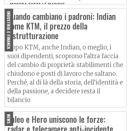
MOSTRA TUTTE LE MARCHE »
Vespa
Yamaha
Adiva
Adly
Quando cambiano i padroni: Indian
INDUSTRIA E FINANZA
Aeon
Aspes
come KTM, il prezzo della
Axy
Baotian
ristrutturazione
Dopo KTM, anche Indian, o meglio, i
suoi dipendenti, scoprono l’altra faccia
del cambio di proprietà: stabilimenti che
chiudono e posti di lavoro che saltano.
Perché, al di là della storia, dell’identità e
della passione, a decidere resta il
bilancio
Valeo e Hero uniscono le forze:
NEWS
radar e telecamere anti-incidente