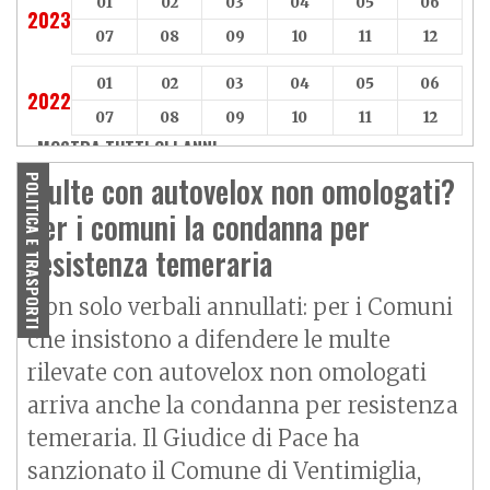
01
02
03
04
05
06
2023
07
08
09
10
11
12
01
02
03
04
05
06
2022
07
08
09
10
11
12
MOSTRA TUTTI GLI ANNI »
Multe con autovelox non omologati?
POLITICA E TRASPORTI
Per i comuni la condanna per
resistenza temeraria
Non solo verbali annullati: per i Comuni
che insistono a difendere le multe
rilevate con autovelox non omologati
arriva anche la condanna per resistenza
temeraria. Il Giudice di Pace ha
sanzionato il Comune di Ventimiglia,