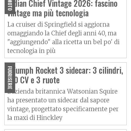
Indian Chief Vintage 2026: fascino
MOTO
vintage ma più tecnologia
La cruiser di Springfield si aggiorna
omaggiando la Chief degli anni 40, ma
"aggiungendo" alla ricetta un bel po' di
tecnologia in più
Triumph Rocket 3 sidecar: 3 cilindri,
FUORISERIE
170 CV e 3 ruote
L'azienda britannica Watsonian Squire
ha presentato un sidecar dal sapore
vintage, progettato specificamente per
la maxi di Hinckley