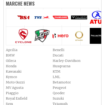
MARCHE NEWS
Aprilia
Benelli
BMW
Ducati
Gilera
Harley-Davidson
Honda
Husqvarna
Kawasaki
KTM
Kymco
LML
Moto Guzzi
Betamotor
MV Agusta
Peugeot
Piaggio
Qooder
Royal Enfield
Suzuki
Sym
Triumph