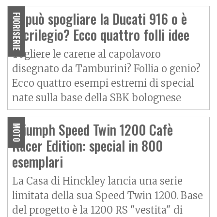
Si può spogliare la Ducati 916 o è
FUORISERIE
sacrilegio? Ecco quattro folli idee
Togliere le carene al capolavoro
disegnato da Tamburini? Follia o genio?
Ecco quattro esempi estremi di special
nate sulla base della SBK bolognese
Triumph Speed Twin 1200 Cafè
MOTO
Racer Edition: special in 800
esemplari
La Casa di Hinckley lancia una serie
limitata della sua Speed Twin 1200. Base
del progetto è la 1200 RS "vestita" di