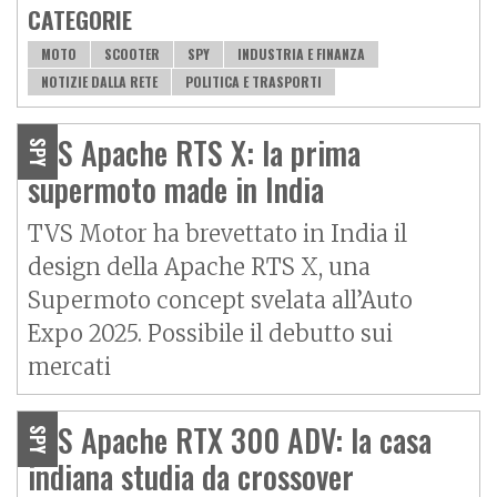
CATEGORIE
MOTO
SCOOTER
SPY
INDUSTRIA E FINANZA
NOTIZIE DALLA RETE
POLITICA E TRASPORTI
TVS Apache RTS X: la prima
SPY
supermoto made in India
TVS Motor ha brevettato in India il
design della Apache RTS X, una
Supermoto concept svelata all’Auto
Expo 2025. Possibile il debutto sui
mercati
TVS Apache RTX 300 ADV: la casa
SPY
indiana studia da crossover