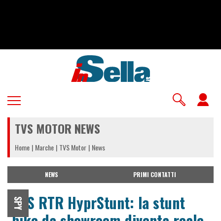
Salta
al
contenuto
principale
U
a
TVS MOTOR NEWS
m
Home
Marche
TVS Motor
News
NEWS
PRIMI CONTATTI
TVS RTR HyprStunt: la stunt
SPY
bike da showroom diventa reale