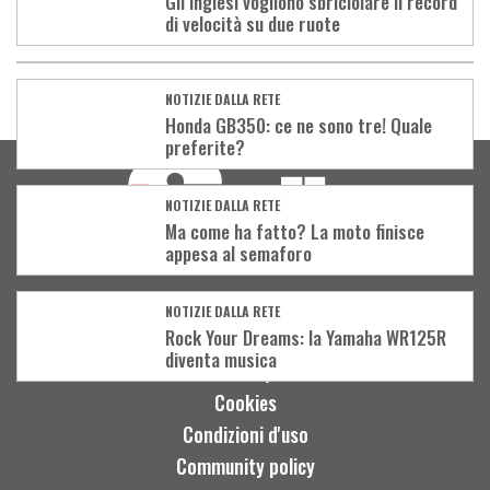
Gli inglesi vogliono sbriciolare il record
di velocità su due ruote
NOTIZIE DALLA RETE
Load
Honda GB350: ce ne sono tre! Quale
preferite?
More
NOTIZIE DALLA RETE
Ma come ha fatto? La moto finisce
appesa al semaforo
Contatti
NOTIZIE DALLA RETE
Rock Your Dreams: la Yamaha WR125R
Pubblicità
diventa musica
Privacy
Cookies
Condizioni d'uso
Community policy