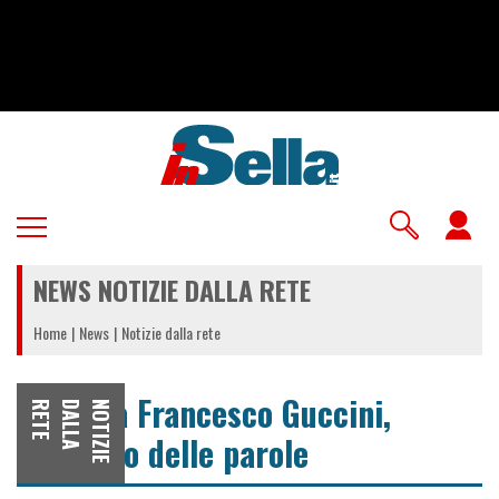
Salta
al
contenuto
principale
U
a
NEWS NOTIZIE DALLA RETE
m
Home
News
Notizie dalla rete
Addio a Francesco Guccini,
E
N
O
T
I
Z
I
E
D
A
L
L
A
R
E
T
maestro delle parole