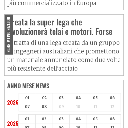
più commercializzato in Europa
Creata la super lega che
NOTIZIE DALLA RETE
rivoluzionerà telai e motori. Forse
Si tratta di una lega creata da un gruppo
di ingegneri australiani che promettono
un materiale annunciato come due volte
più resistente dell’acciaio
ANNO MESE NEWS
01
02
03
04
05
06
2026
07
08
09
10
11
12
01
02
03
04
05
06
2025
07
08
09
10
11
12