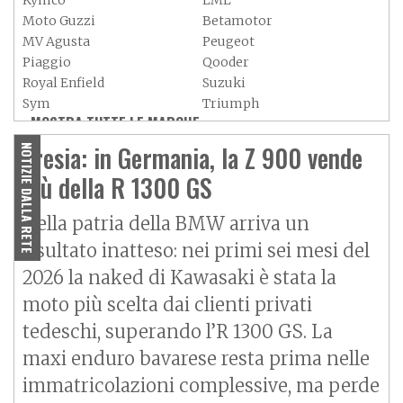
Kymco
LML
Moto Guzzi
Betamotor
MV Agusta
Peugeot
Piaggio
Qooder
Royal Enfield
Suzuki
Sym
Triumph
MOSTRA TUTTE LE MARCHE »
Vespa
Yamaha
Adiva
Adly
Eresia: in Germania, la Z 900 vende
NOTIZIE DALLA RETE
Aeon
Aspes
più della R 1300 GS
Axy
Baotian
Nella patria della BMW arriva un
risultato inatteso: nei primi sei mesi del
2026 la naked di Kawasaki è stata la
moto più scelta dai clienti privati
tedeschi, superando l’R 1300 GS. La
maxi enduro bavarese resta prima nelle
immatricolazioni complessive, ma perde