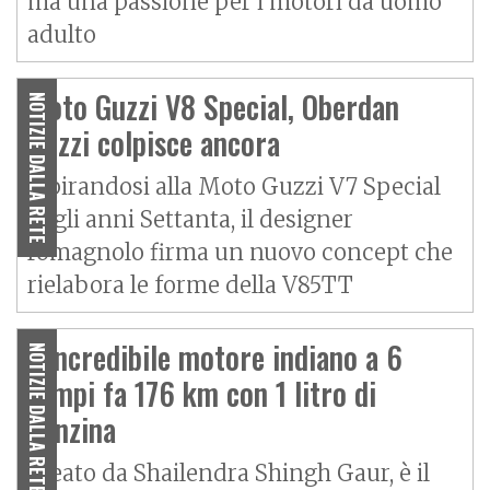
ma una passione per i motori da uomo
adulto
Moto Guzzi V8 Special, Oberdan
NOTIZIE DALLA RETE
Bezzi colpisce ancora
Ispirandosi alla Moto Guzzi V7 Special
degli anni Settanta, il designer
romagnolo firma un nuovo concept che
rielabora le forme della V85TT
L’incredibile motore indiano a 6
NOTIZIE DALLA RETE
tempi fa 176 km con 1 litro di
benzina
Ideato da Shailendra Shingh Gaur, è il