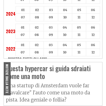
01
02
03
04
05
06
2024
07
08
09
10
11
12
01
02
03
04
05
06
2023
07
08
09
10
11
12
01
02
03
04
05
06
2022
07
08
09
10
11
12
MOSTRA TUTTI GLI ANNI »
Questa hypercar si guida sdraiati
NOTIZIE DALLA RETE
come una moto
Una startup di Amsterdam vuole far
"cavalcare" l'auto come una moto da
pista. Idea geniale o follia?