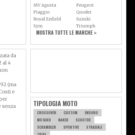
MV Agusta
Peugeot
Piaggio
Qooder
Royal Enfield
Suzuki
 tre
Sym
Triumph
MOSTRA TUTTE LE MARCHE »
r moto
Vespa
Yamaha
Adiva
Adly
Aeon
Aspes
Axy
Baotian
zata da
2 al 4
 non
992 (ma
Costi e
per
TIPOLOGIA MOTO
e senza
CROSSOVER
CUSTOM
ENDURO
MOTARD
NAKED
SCOOTER
SCRAMBLER
SPORTIVE
STRADALI
a
TRIAL