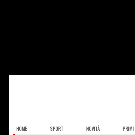
Salta
al
contenuto
principale
Main
HOME
SPORT
NOVITÀ
PRIMI
navigation