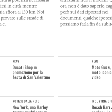
utta la potenza necessaria
altrettanti nuovi modelli. Q
irsi in città, mentre
ora, non è dato saperlo, r
ia sfiora ai 130 km. Noi
però sui dati riportati nei
provato sulle strade di
documenti, qualche ipotes
e...
possiamo farla fin da subit
NEWS
NEWS
Ducati Shop in
Moto Guzzi, 
promozione per la
moto iconic
festa di San Valentino
video
NOTIZIE DALLA RETE
INDUSTRIA E F
New York, una Harley
Bosch Bari 