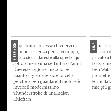
Roland Sands tra passato e
MXGP, Ra
presente: ecco la El Camino -
preso: è 
VIDEO
Kawasaki
FUORISERIE
NEWS
Se qualcuno dovesse chiedervi di
Kimi e l'
rispondere senza pensarci troppo,
passano d
siamo sicuri dareste alla special qui
privato a
sotto almeno una settantina d’anni.
la casa m
E avreste ragione, ma solo per
Ben Watso
quanto riguarda telaio e forcella
promette b
perché, a ben guardare, il motore è
Formula1:
invece il modernissimo
mie più g
Thunderstroke di una Indian
Chieftain
Superbik
Zontes lancia due nuove 125
imprendib