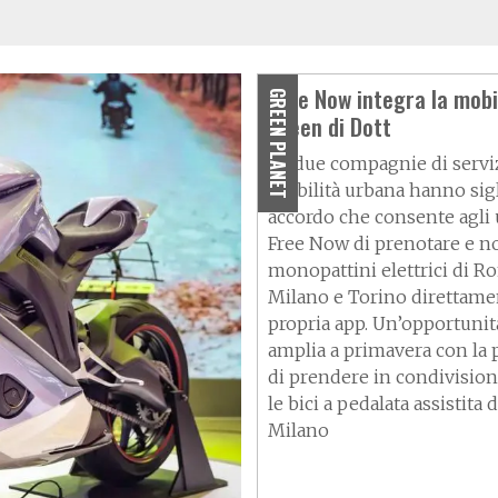
Free Now integra la mobi
GREEN PLANET
green di Dott
Le due compagnie di serviz
mobilità urbana hanno sig
accordo che consente agli 
Free Now di prenotare e no
monopattini elettrici di R
Milano e Torino direttame
propria app. Un’opportunit
amplia a primavera con la p
di prendere in condivisio
le bici a pedalata assistita
Milano