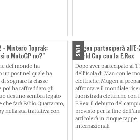
 - Mistero Toprak:
Mugen parteciperà all'E-
NEWS
sì o MotoGP no?"
World Cup con la E.Rex
ne del mondo ha
Dopo aver partecipato al T
o un post nel quale ha
dell'Isola di Man con le m
di sognare la classe
elettriche, Mugen si prepa
 poi ha raffreddato gli
affrontare il mondiale riser
 suo destino sembra legato
fuoristrada elettriche con
 che farà Fabio Quartararo,
E.Rex. Il debutto del camp
y nella sua trattativa con
previsto per la fine dell’an
articolerà in cinque tappe
internazionali