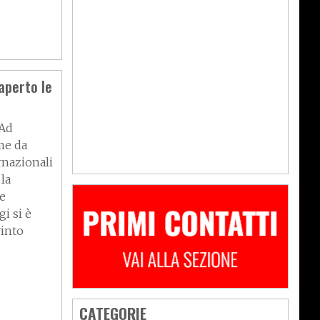
aperto le
 Ad
me da
ernazionali
 la
he
i si è
vinto
CATEGORIE