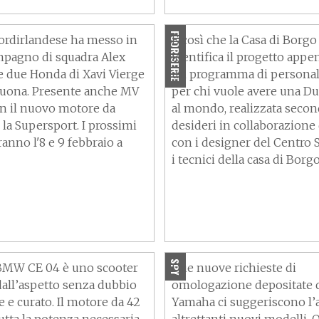
realtà con “Ducati Unica
FUORISERIE
 nordirlandese ha messo in
È così che la Casa di Borgo
ompagno di squadra Alex
identifica il progetto appe
e due Honda di Xavi Vierge
un programma di personal
cuona. Presente anche MV
per chi vuole avere una Du
n il nuovo motore da
al mondo, realizzata secon
 la Supersport. I prossimi
desideri in collaborazione 
rranno l'8 e 9 febbraio a
con i designer del Centro S
i tecnici della casa di Borg
 CE 04: il futuro è
Yamaha, arrivano due nu
 VIDEO
moto sportive?
SPY
BMW CE 04 è uno scooter
Due nuove richieste di
 dall’aspetto senza dubbio
omologazione depositate 
e e curato. Il motore da 42
Yamaha ci suggeriscono l’a