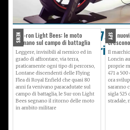
Jedi Motors, la K750 ve
Sur-ron Light Bees: le moto
Tre nuovi
NEWS
SPY
tornano sul campo di battaglia
crescono
produzione in serie?
Leggere, invisibili al nemico ed in
Il marchio
grado di affrontare, via terra,
Loncin au
praticamente ogni tipo di percorso,
proprie me
Lontane discendenti delle Flying
471 a 500
Flea di Royal Enfield che quasi 80
ora svilup
anni fa venivano paracadutate sul
saranno c
campo di battaglia, le Sur-ron Light
sigla 525 
Bees segnano il ritorno delle moto
stradale,
in ambito militare