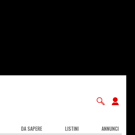
User
accou
men
DA SAPERE
LISTINI
ANNUNCI