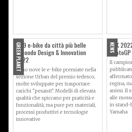
Le 9 e-bike da città più belle
SBK 2022
GREEN PLANET
NEWS
secondo Design & Innovation
"MotoGP 
2022
Il campio
pubblicat
Sono nove le e-bike premiate nella
affermato 
sezione Urban del premio tedesco,
regina, ma
molte sviluppate per trasportare
animi. Il
carichi "pesanti". Modelli di elevata
alle mosse
qualità che spiccano per praticità e
in stand-b
funzionalità, ma pure per materiali,
Yamaha
processi produttivi e tecnologie
innovative