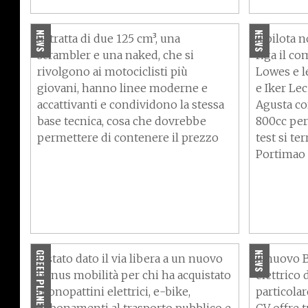
per i giovanissimi
Frontera
NEWS
NEWS
Si tratta di due 125 cm³, una
Il pilota
scrambler e una naked, che si
riga il c
rivolgono ai motociclisti più
Lowes e l
giovani, hanno linee moderne e
e Iker Le
accattivanti e condividono la stessa
Agusta co
base tecnica, cosa che dovrebbe
800cc per
permettere di contenere il prezzo
test si te
Portimao
Bonus bici e monopattino
elettrico 2022, chi ne ha
Prova BMW
diritto e come richiederlo
già qui -
GREEN PLANET
NEWS
È stato dato il via libera a un nuovo
Il nuovo 
bonus mobilità per chi ha acquistato
elettrico
monopattini elettrici, e-bike,
particolar