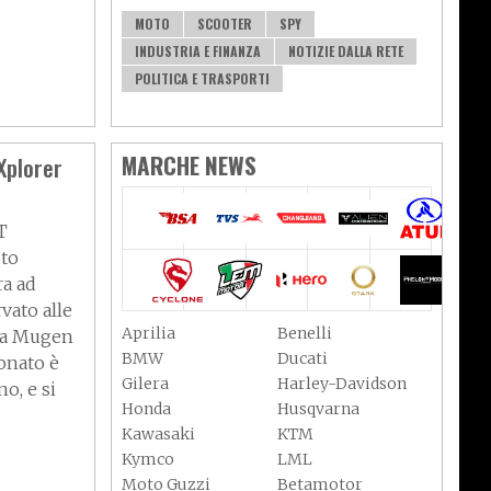
MOTO
SCOOTER
SPY
INDUSTRIA E FINANZA
NOTIZIE DALLA RETE
POLITICA E TRASPORTI
MARCHE NEWS
Xplorer
T
oto
ra ad
vato alle
Aprilia
Benelli
 la Mugen
BMW
Ducati
ionato è
Gilera
Harley-Davidson
no, e si
Honda
Husqvarna
Kawasaki
KTM
Kymco
LML
Moto Guzzi
Betamotor