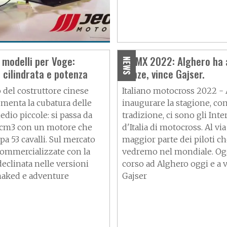
rso la
 modelli per Voge:
INTMX 2022: Alghero ha 
NEWS
 cilindrata e potenza
danze, vince Gajser.
 del costruttore cinese
Italiano motocross 2022 -
menta la cubatura delle
inaugurare la stagione, co
dio piccole: si passa da
tradizione, ci sono gli Int
 cm3 con un motore che
d'Italia di motocross. Al via
pa 53 cavalli. Sul mercato
maggior parte dei piloti c
ommercializzate con la
vedremo nel mondiale. Ogg
declinata nelle versioni
corso ad Alghero oggi e a 
 naked e adventure
Gajser