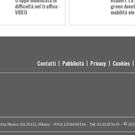
troppo modificata in
esuberi. La 
difficoltà nel traffico -
green dovut
VIDEO
mobilità ele
Contatti
Pubblicità
Privacy
Cookies
orta Nuova 3/A 20121, Milano - P.IVA 13114990156 - Tel: 02.63.67.54.55 - © 2026 - 