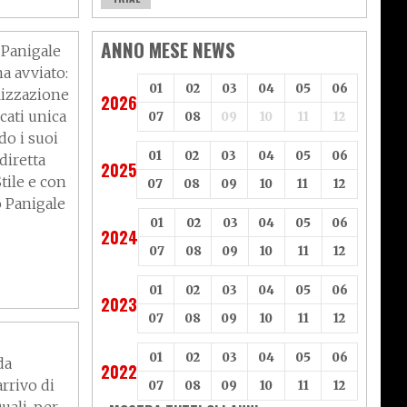
”
ANNO MESE NEWS
 Panigale
na avviato:
01
02
03
04
05
06
izzazione
2026
cati unica
07
08
09
10
11
12
do i suoi
01
02
03
04
05
06
diretta
2025
tile e con
07
08
09
10
11
12
o Panigale
01
02
03
04
05
06
2024
07
08
09
10
11
12
ove
01
02
03
04
05
06
2023
07
08
09
10
11
12
01
02
03
04
05
06
da
2022
rrivo di
07
08
09
10
11
12