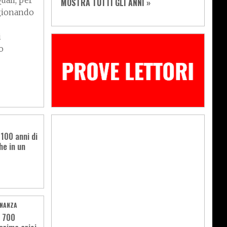
uali, per
MOSTRA TUTTI GLI ANNI »
agionando
i
o
100 anni di
he in un
INANZA
: 700