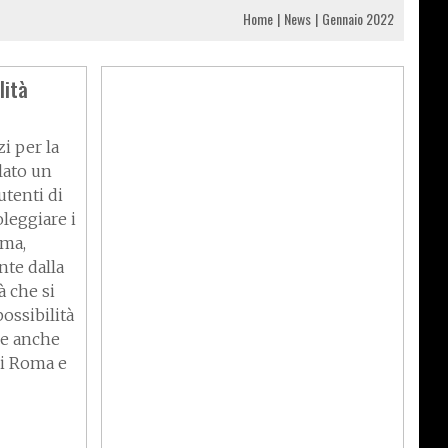
Home
News
Gennaio 2022
lità
i per la
lato un
utenti di
leggiare i
oma,
nte dalla
à che si
ossibilità
ne anche
 di Roma e