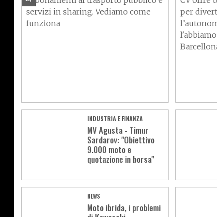
abbonamenti al trasporto pubblico e
CV offre t
servizi in sharing. Vediamo come
per divert
funziona
l’autonom
l'abbiamo 
Barcellona 
INDUSTRIA E FINANZA
MV Agusta - Timur
Sardarov: "Obiettivo
9.000 moto e
quotazione in borsa"
NEWS
Moto ibrida, i problemi