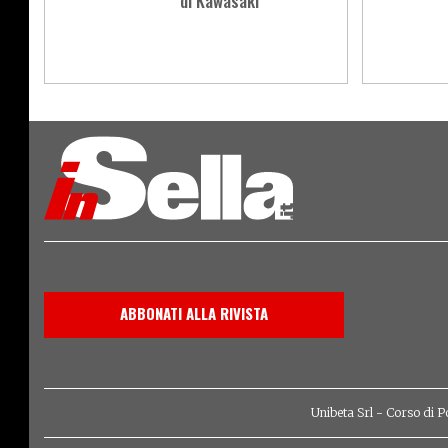
di Kawasaki
Load
More
ABBONATI ALLA RIVISTA
Unibeta Srl - Corso di P