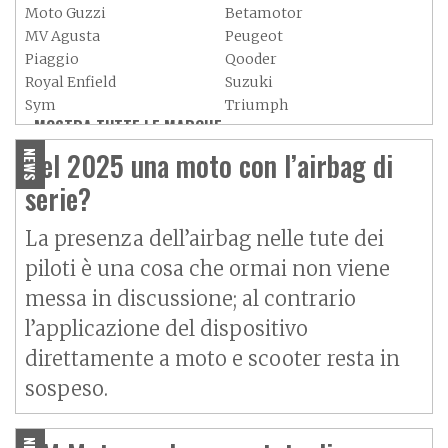
Moto Guzzi
Betamotor
MV Agusta
Peugeot
Piaggio
Qooder
Royal Enfield
Suzuki
Sym
Triumph
MOSTRA TUTTE LE MARCHE »
Vespa
Yamaha
Adiva
Adly
Nel 2025 una moto con l’airbag di
NEWS
Aeon
Aspes
serie?
Axy
Baotian
La presenza dell’airbag nelle tute dei
piloti è una cosa che ormai non viene
messa in discussione; al contrario
l’applicazione del dispositivo
direttamente a moto e scooter resta in
sospeso.