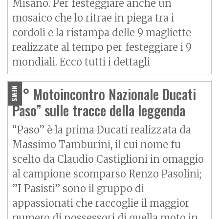
Misano. Per festeggiare anche un
mosaico che lo ritrae in piega tra i
cordoli e la ristampa delle 9 magliette
realizzate al tempo per festeggiare i 9
mondiali. Ecco tutti i dettagli
“1° Motoincontro Nazionale Ducati
NEWS
Paso” sulle tracce della leggenda
“Paso” è la prima Ducati realizzata da
Massimo Tamburini, il cui nome fu
scelto da Claudio Castiglioni in omaggio
al campione scomparso Renzo Pasolini;
”I Pasisti” sono il gruppo di
appassionati che raccoglie il maggior
numero di possessori di quella moto in