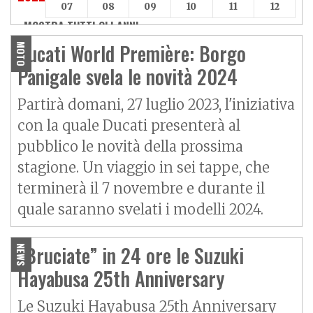
07
08
09
10
11
12
MOSTRA TUTTI GLI ANNI »
Ducati World Première: Borgo
MOTO
Panigale svela le novità 2024
Partirà domani, 27 luglio 2023, l'iniziativa
con la quale Ducati presenterà al
pubblico le novità della prossima
stagione. Un viaggio in sei tappe, che
terminerà il 7 novembre e durante il
quale saranno svelati i modelli 2024.
“Bruciate” in 24 ore le Suzuki
NEWS
Hayabusa 25th Anniversary
Le Suzuki Hayabusa 25th Anniversary