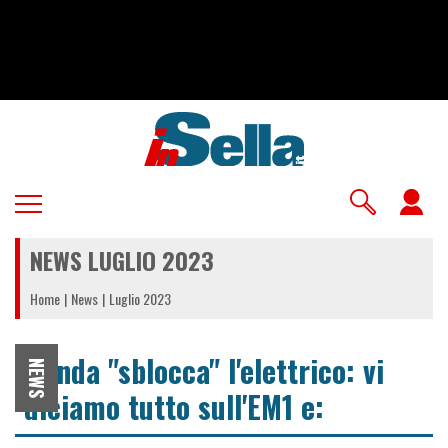
Salta
al
contenuto
principale
U
a
NEWS LUGLIO 2023
m
Home
News
Luglio 2023
Honda "sblocca" l'elettrico: vi
NEWS
diciamo tutto sull'EM1 e: