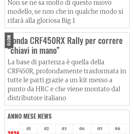
Non se ne sa molto di questo nuovo
modello, se non che in qualche modo si
rifarà alla gloriosa Big 1
Honda CRF450RX Rally per correre
MOTO
“chiavi in mano”
La base di partenza è quella della
CRF450R, profondamente trasformata in
tutte le parti grazie a un kit messo a
punto da HRC e che viene montato dal
distributore italiano
ANNO MESE NEWS
01
02
03
04
05
06
2026