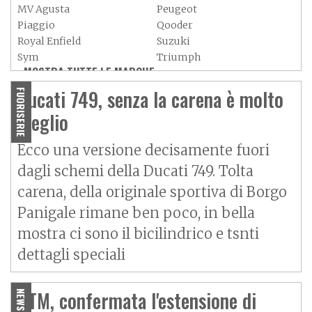
MV Agusta
Peugeot
Piaggio
Qooder
Royal Enfield
Suzuki
Sym
Triumph
MOSTRA TUTTE LE MARCHE »
Vespa
Yamaha
Adiva
Adly
Ducati 749, senza la carena è molto
FUORISERIE
Aeon
Aspes
meglio
Axy
Baotian
Ecco una versione decisamente fuori
dagli schemi della Ducati 749. Tolta
carena, della originale sportiva di Borgo
Panigale rimane ben poco, in bella
mostra ci sono il bicilindrico e tsnti
dettagli speciali
KTM, confermata l'estensione di
NEWS