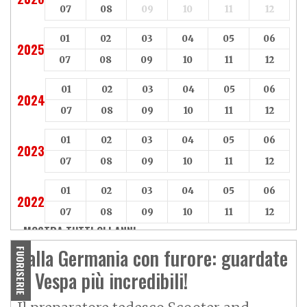
07
08
09
10
11
12
01
02
03
04
05
06
2025
07
08
09
10
11
12
01
02
03
04
05
06
2024
07
08
09
10
11
12
01
02
03
04
05
06
2023
07
08
09
10
11
12
01
02
03
04
05
06
2022
07
08
09
10
11
12
MOSTRA TUTTI GLI ANNI »
Dalla Germania con furore: guardate
FUORISERIE
le Vespa più incredibili!