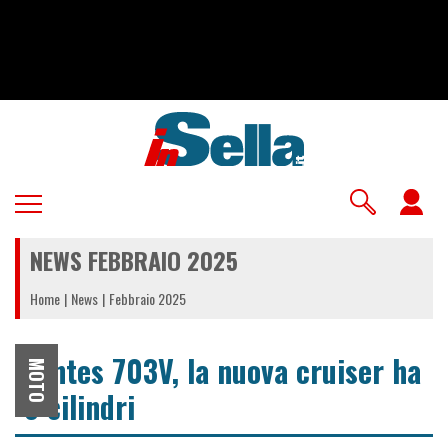
Salta
al
contenuto
principale
U
a
NEWS FEBBRAIO 2025
m
Home
News
Febbraio 2025
Zontes 703V, la nuova cruiser ha
MOTO
3 cilindri