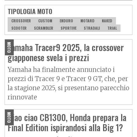
TIPOLOGIA MOTO
CROSSOVER
CUSTOM
ENDURO
MOTARD
NAKED
SCOOTER
SCRAMBLER
SPORTIVE
STRADALI
TRIAL
Yamaha Tracer9 2025, la crossover
MOTO
giapponese svela i prezzi
Yamaha ha finalmente annunciato i
prezzi di Tracer 9 e Tracer 9 GT, che, per
la stagione 2025, si presentano parecchio
rinnovate
Ciao ciao CB1300, Honda prepara la
MOTO
Final Edition ispirandosi alla Big 1?