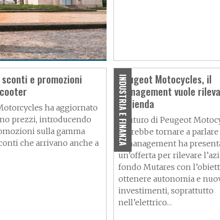
i fino a
 sconti e promozioni
Peugeot Motocycles, il
INDUSTRIA E FINANZA
cooter
management vuole rilev
l’azienda
otorcycles ha aggiornato
tino prezzi, introducendo
Il futuro di Peugeot Motoc
romozioni sulla gamma
potrebbe tornare a parlare
Sconti che arrivano anche a
Il management ha presenta
un’offerta per rilevare l’az
fondo Mutares con l’obiett
ottenere autonomia e nuo
investimenti, soprattutto
nell’elettrico…