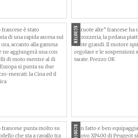
unta in alto: scooter,
Peugeot Tweet 2023: pre
ercato globale
novità e dati tecnici VID
SCOOTER
 francese è stato
Il “ruote alte” francese ha
ta di una rapida ascesa sul
carrozzeria, la pedana piatt
 ora, accanto alla gamma
ruote grandi. Il motore sp
se ne aggiungerà una con
regolare e le sospensioni
lli di moto mentre al di
tarate. Prezzo OK
’Europa si punta su due
o-mercati: la Cina ed il
ica
XP400: arriva ai
nari il SUV a due
Peugeot XP400: prezzo e
disponibilità
SCOOTER
o francese punta molto su
Ben fatto e ben equipaggiat
ello che sta a cavallo tra
nuovo XP400 di Peugeot si