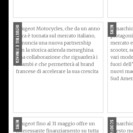
Peugeot Motocycles e
Bergamaschi Spa: al via la
Peugeot p
partnership!
moto e m
INDUSTRIA E FINANZA
NEWS
Peugeot Motocycles, che da un anno
Il marchio
circa è tornata sul mercato italiano,
protagonis
annuncia una nuova partnership
mercato e
con la storica azienda meneghina.
scooter, 
Una collaborazione che riguarderà i
vari mode
ricambi e che permetterà al brand
fuori dell
francese di accelerare la sua crescita
nuovi macr
Sud Amer
Peugeot XP400, il
Peugeot 
finanziamento parte 120 giorni
concessio
dopo
ruote
NEWS
SCOOTER
Peugeot fino al 31 maggio offre un
Il marchi
interessante finanziamento su tutta
questo mod