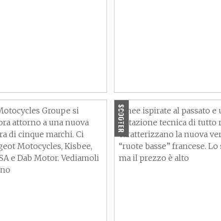
Motocycles si evolve
Peugeot ci riprova con il
ntare Peugeot
premium-retrò: ecco il n
es Groupe
Django
SCOOTER
otocycles Groupe si
Linee ispirate al passato e
 ora attorno a una nuova
dotazione tecnica di tutto 
ra di cinque marchi. Ci
caratterizzano la nuova ve
eot Motocycles, Kisbee,
“ruote basse” francese. Lo s
SA e Dab Motor. Vediamoli
ma il prezzo è alto
uno