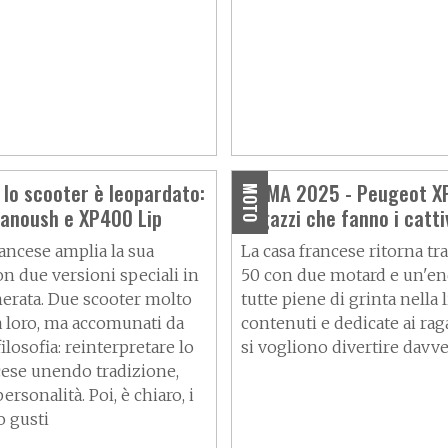
 lo scooter è leopardato:
EICMA 2025 - Peugeot XP
MOTO
anoush e XP400 Lip
ragazzi che fanno i catti
rancese amplia la sua
La casa francese ritorna tr
 due versioni speciali in
50 con due motard e un'en
erata. Due scooter molto
tutte piene di grinta nella 
a loro, ma accomunati da
contenuti e dedicate ai rag
ilosofia: reinterpretare lo
si vogliono divertire davv
ncese unendo tradizione,
ersonalità. Poi, è chiaro, i
o gusti