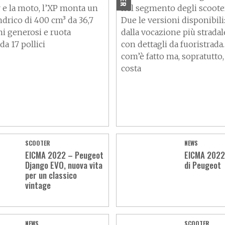
r e la moto, l’XP monta un
nel segmento degli scoote
drico di 400 cm³ da 36,7
Due le versioni disponibili: 
ni generosi e ruota
dalla vocazione più stradale
da 17 pollici
con dettagli da fuoristrad
com’è fatto ma, sopratutto
costa
SCOOTER
NEWS
EICMA 2022 – Peugeot
EICMA 2022,
Django EVO, nuova vita
di Peugeot
per un classico
vintage
NEWS
SCOOTER