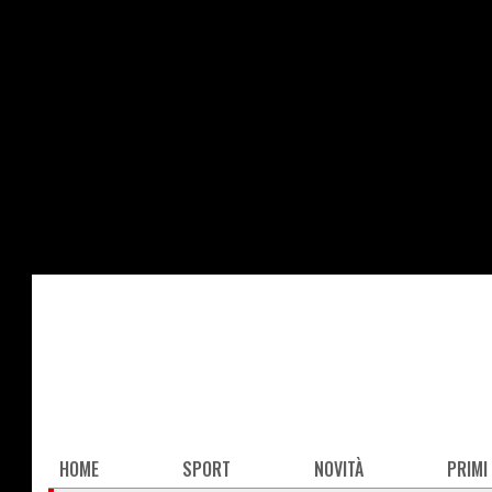
Salta
al
contenuto
principale
Main
HOME
SPORT
NOVITÀ
PRIMI
navigation