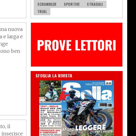
SCRAMBLER
SPORTIVE
STRADALI
zzo,
TRIAL
EO
 una nuova
a e larga e
inge
 sono ben
IN EDICOLA
SFOGLIA LA RIVISTA
o, il
 inserisce