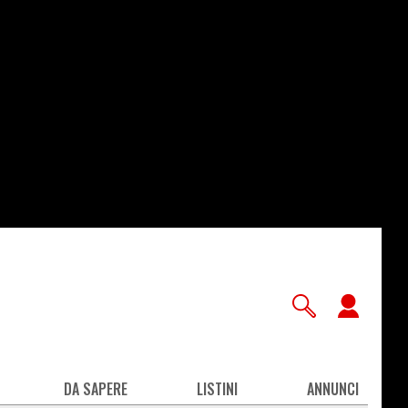
User
accou
men
DA SAPERE
LISTINI
ANNUNCI