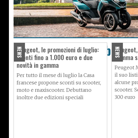
Peugeot: sconti bollent
Peugeot, le promozioni di luglio:
Peugeot,
NEWS
NEWS
sconti fino a 1.000 euro e due
gamma s
1.000 euro
novità in gamma
Peugeot M
il suo lis
Per tutto il mese di luglio la Casa
alcune p
francese propone sconti su scooter,
scooter. 
moto e maxiscooter. Debuttano
300 euro
inoltre due edizioni speciali