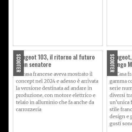
Peugeot 103, il ritorno al futuro
Peugeot,
SCOOTER
SCOOTER
di un senatore
Django M
La casa francese aveva mostrato il
La Casa f
concept nel 2024 e adesso è arrivata
gamma con
la versione destinata ad andare in
serie num
produzione, con motore elettrico e
diversi tr
telaio in alluminio che fa anche da
un’unica f
carrozzeria
stile fra
design e p
gusti son