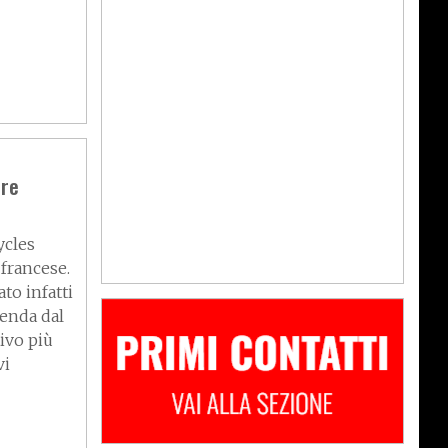
are
ycles
 francese.
to infatti
ienda dal
ivo più
vi