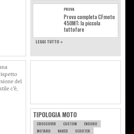
PROVA
Prova completa CFmoto
450MT: la piccola
tuttofare
LEGGI TUTTO »
uovo
 una
rispetto
rsione del
tile c’è,
TIPOLOGIA MOTO
CROSSOVER
CUSTOM
ENDURO
MOTARD
NAKED
SCOOTER