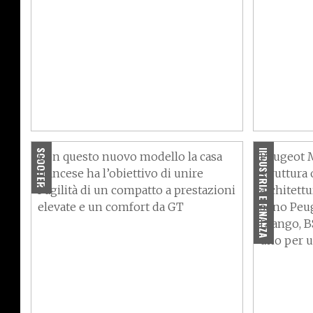
Peugeot 
Peugeot Pulsion Evo, la
per dive
metropolitana a due ruote
Motocycl
SCOOTER
INDUSTRIA E FINANZA
Con questo nuovo modello la casa
Peugeot M
francese ha l’obiettivo di unire
struttura
l’agilità di un compatto a prestazioni
architettu
elevate e un comfort da GT
sono Peug
Django, B
uno per 