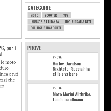
CATEGORIE
MOTO
SCOOTER
SPY
INDUSTRIA E FINANZA
NOTIZIE DALLA RETE
POLITICA E TRASPORTI
6, per i
PROVE
vi
PROVA
a le moto
Harley-Davidson
Nightster Special: ha
duro,
stile e va bene
linea e nei
azzi che
ero
PROVA
Moto Morini Allthrike:
facile ma efficace