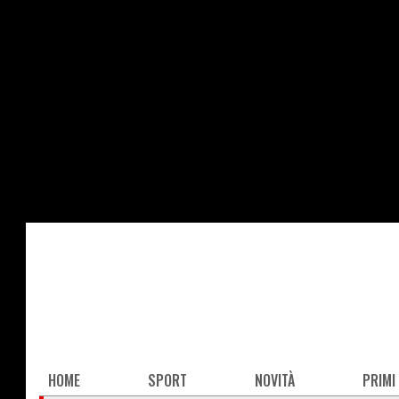
Salta
al
contenuto
principale
Main
HOME
SPORT
NOVITÀ
PRIMI
navigation