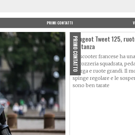
PRIMI CONTATTI
V
Peugeot Tweet 125, ruote
PRIMO CONTATTO
sostanza
Lo scooter francese ha un
carrozzeria squadrata, peda
e larga e ruote grandi. Il 
spinge regolare e le sospe
sono ben tarate