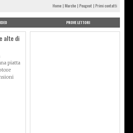
Home
Marche
Peugeot
Primi contatti
IDEO
PROVE LETTORI
 alte di
a
na piatta
motore
nsioni