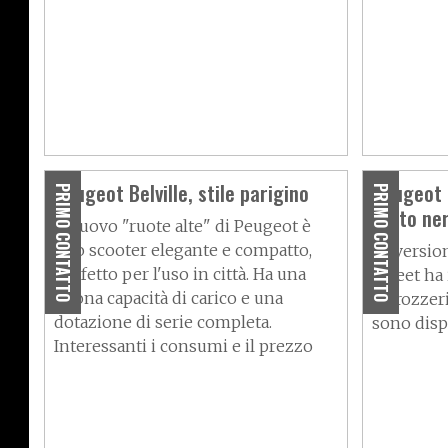
Peugeot Belville, stile parigino
Peugeot 
PRIMO CONTATTO
PRIMO CONTATTO
Tutto ne
Il nuovo "ruote alte" di Peugeot è
uno scooter elegante e compatto,
La versio
perfetto per l'uso in città. Ha una
Tweet ha 
buona capacità di carico e una
carrozzeri
dotazione di serie completa.
sono disp
Interessanti i consumi e il prezzo