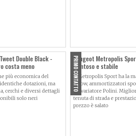
Tweet Double Black -
Peugeot Metropolis Sport
PRIMO CONTATTO
ro costa meno
grintoso e stabile
ne più economica del
Il Metropolis Sport ha la 
identiche dotazioni, ma
Arrow, ammortizzatori sport
a, cerchi e diversi dettagli
kit variatore Polini. Migli
onibili solo neri
tenuta di strada e prestazio
prezzo è salato