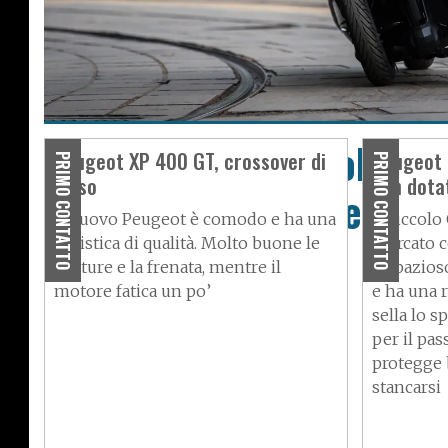
Peugeot Metropolis SW,
Peugeot XP 400 GT, crossover di
Peugeot 
PRIMO CONTATTO
PRIMO CONTATTO
lusso
ben dota
wagon a tre ruote
Il nuovo Peugeot è comodo e ha una
Il piccolo
ciclistica di qualità. Molto buone le
mercato c
finiture e la frenata, mentre il
È spazioso
motore fatica un po’
e ha una r
sella lo 
per il pas
protegge 
stancarsi