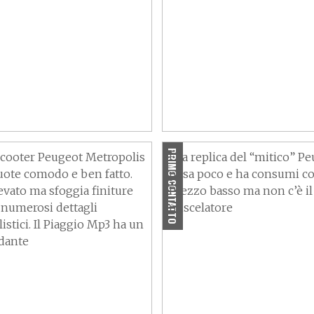
 di lusso
Beve poco ed è leggero
PRIMO CONTATTO
scooter Peugeot Metropolis
È la replica del “mitico” Pe
ruote comodo e ben fatto.
pesa poco e ha consumi co
evato ma sfoggia finiture
Prezzo basso ma non c’è il
e numerosi dettagli
miscelatore
stici. Il Piaggio Mp3 ha un
dante