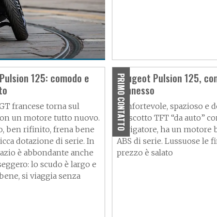
 station
Pulsion 125: comodo e
Peugeot Pulsion 125, co
PRIMO CONTATTO
to
connesso
 GT francese torna sul
Confortevole, spazioso e d
on un motore tutto nuovo.
cruscotto TFT “da auto” c
, ben rifinito, frena bene
navigatore, ha un motore b
icca dotazione di serie. In
ABS di serie. Lussuose le fin
spazio è abbondante anche
prezzo è salato
seggero: lo scudo è largo e
bene, si viaggia senza