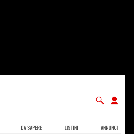
User
accou
men
DA SAPERE
LISTINI
ANNUNCI