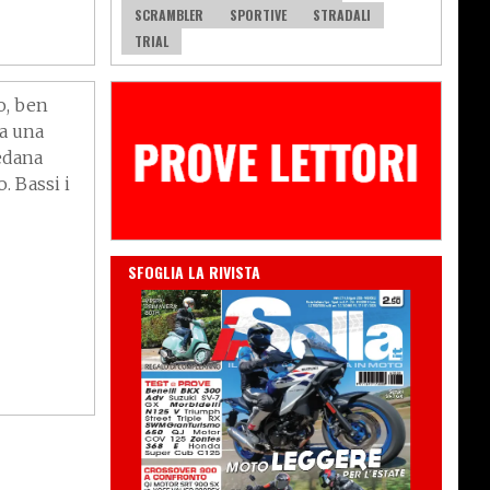
SCRAMBLER
SPORTIVE
STRADALI
TRIAL
o, ben
Ha una
edana
. Bassi i
IN EDICOLA
SFOGLIA LA RIVISTA