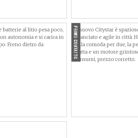
no" si ricarica in
Compatto e brillante
PRIMO CONTATTO
e batterie al litio pesa poco,
Il nuovo Citystar è spazios
on autonomia e si carica in
bilanciato e agile in città. 
o. Freno dietro da
sella comoda per due, la p
piatta e un motore grintoso
consumi, prezzo corretto.