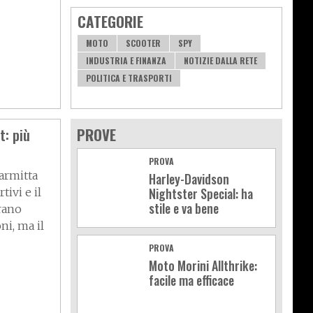
CATEGORIE
MOTO
SCOOTER
SPY
INDUSTRIA E FINANZA
NOTIZIE DALLA RETE
POLITICA E TRASPORTI
: più
PROVE
PROVA
marmitta
Harley-Davidson
Nightster Special: ha
ivi e il
stile e va bene
orano
ni, ma il
PROVA
Moto Morini Allthrike:
facile ma efficace