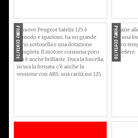
Il "leonci
Comodo e sicuro
fretta
PRIMO CONTATTO
PRIMO CONTATTO
Il nuovo Peugeot Satelis 125 è
Grazie all
comodo e spazioso, ha un grande
ha una bu
vano sottosella e una dotazione
poco temp
completa. Il motore consuma poco
rivedere.
ma è anche brillante. Dura la forcella,
sicura la frenata: c’è anche la
versione con ABS, una rarità sui 125