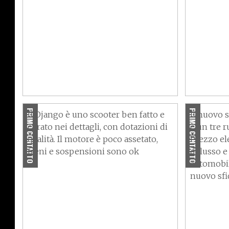
Vintage alla francese
Tre ruote
PRIMO CONTATTO
PRIMO CONTATTO
Il Django è uno scooter ben fatto e
Il nuovo 
curato nei dettagli, con dotazioni di
è un tre 
qualità. Il motore è poco assetato,
Prezzo el
freni e sospensioni sono ok
di lusso 
automobili
nuovo sfi