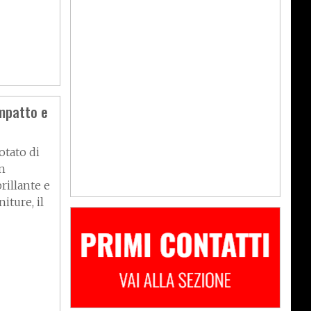
mpatto e
otato di
on
rillante e
iture, il