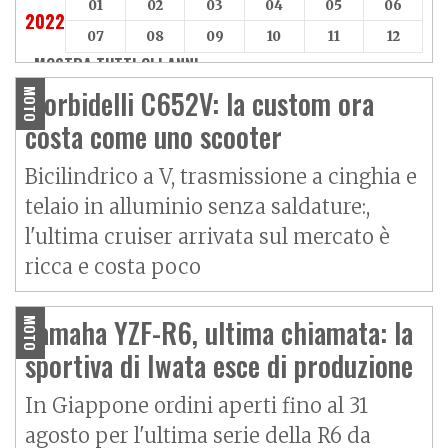
01
02
03
04
05
06
2022
07
08
09
10
11
12
MOSTRA TUTTI GLI ANNI »
Morbidelli C652V: la custom ora
MOTO
costa come uno scooter
Bicilindrico a V, trasmissione a cinghia e
telaio in alluminio senza saldature:,
l'ultima cruiser arrivata sul mercato è
ricca e costa poco
Yamaha YZF-R6, ultima chiamata: la
MOTO
sportiva di Iwata esce di produzione
In Giappone ordini aperti fino al 31
agosto per l'ultima serie della R6 da