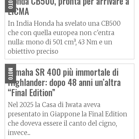
Honda CB500, pronta per arrivare a
MOTO
EICMA
In India Honda ha svelato una CB500
che con quella europea non c'entra
nulla: mono di 501 cm³, 43 Nm e un
obiettivo preciso
Yamaha SR 400 più immortale di
MOTO
Highlander: dopo 48 anni un’altra
“Final Edition”
Nel 2025 la Casa di Iwata aveva
presentato in Giappone la Final Edition
che doveva essere il canto del cigno,
invece...