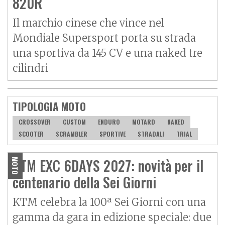
820R
Il marchio cinese che vince nel
Mondiale Supersport porta su strada
una sportiva da 145 CV e una naked tre
cilindri
TIPOLOGIA MOTO
CROSSOVER
CUSTOM
ENDURO
MOTARD
NAKED
SCOOTER
SCRAMBLER
SPORTIVE
STRADALI
TRIAL
KTM EXC 6DAYS 2027: novità per il
MOTO
centenario della Sei Giorni
KTM celebra la 100ª Sei Giorni con una
gamma da gara in edizione speciale: due