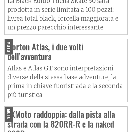
La Black Edition della Skate 50 sarà
prodotta in serie limitata a 100 pezzi:
livrea total black, forcella maggiorata e
un prezzo parecchio interessante
Norton Atlas, i due volti
MOTO
dell’avventura
Atlas e Atlas GT sono interpretazioni
diverse della stessa base adventure, la
prima in chiave fuoristrada e la seconda
più turistica
ZXMoto raddoppia: dalla pista alla
MOTO
strada con la 820RR-R e la naked