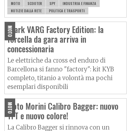
MOTO
SCOOTER
SPY
INDUSTRIA E FINANZA
NOTIZIE DALLA RETE
POLITICA E TRASPORTI
Stark VARG Factory Edition: la
MOTO
forcella da gara arriva in
concessionaria
Le elettriche da cross ed enduro di
Barcellona si fanno "factory": kit KYB
completo, titanio a volontà ma pochi
esemplari disponibili
Moto Morini Calibro Bagger: nuovo
MOTO
TFT e nuovo colore!
La Calibro Bagger si rinnova con un