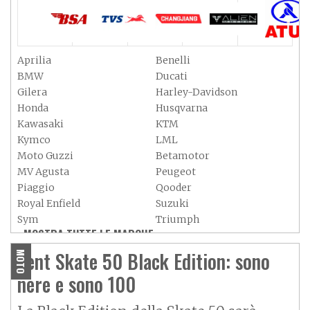
Aprilia
Benelli
BMW
Ducati
Gilera
Harley-Davidson
Honda
Husqvarna
Kawasaki
KTM
Kymco
LML
Moto Guzzi
Betamotor
MV Agusta
Peugeot
Piaggio
Qooder
Royal Enfield
Suzuki
Sym
Triumph
MOSTRA TUTTE LE MARCHE »
Vespa
Yamaha
Adiva
Adly
Vent Skate 50 Black Edition: sono
MOTO
Aeon
Aspes
nere e sono 100
Axy
Baotian