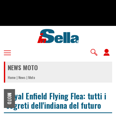
Salta
al
contenuto
principale
U
a
NEWS MOTO
m
Home
News
Moto
Royal Enfield Flying Flea: tutti i
MOTO
segreti dell'indiana del futuro