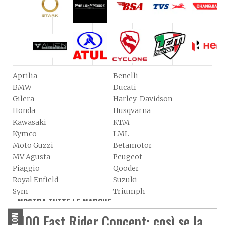
Aprilia
Benelli
BMW
Ducati
Gilera
Harley-Davidson
Honda
Husqvarna
Kawasaki
KTM
Kymco
LML
Moto Guzzi
Betamotor
MV Agusta
Peugeot
Piaggio
Qooder
Royal Enfield
Suzuki
Sym
Triumph
MOSTRA TUTTE LE MARCHE »
Vespa
Yamaha
Adiva
Adly
V100 Fast Rider Concept: così se la
MOTO