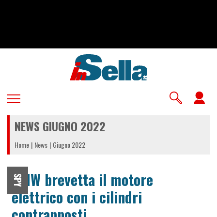
Salta
al
contenuto
principale
U
a
NEWS GIUGNO 2022
m
Home
News
Giugno 2022
BMW brevetta il motore
SPY
elettrico con i cilindri
contrapposti