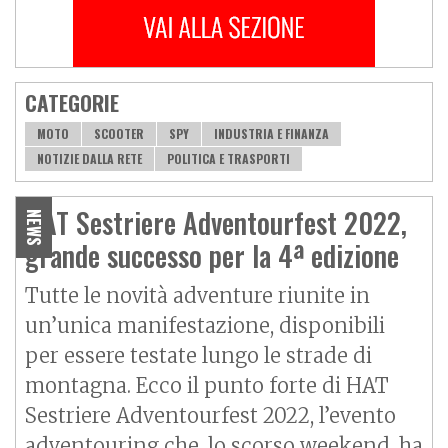
CATEGORIE
MOTO
SCOOTER
SPY
INDUSTRIA E FINANZA
NOTIZIE DALLA RETE
POLITICA E TRASPORTI
HAT Sestriere Adventourfest 2022,
NEWS
grande successo per la 4ª edizione
Tutte le novità adventure riunite in
un’unica manifestazione, disponibili
per essere testate lungo le strade di
montagna. Ecco il punto forte di HAT
Sestriere Adventourfest 2022, l’evento
adventouring che, lo scorso weekend, ha