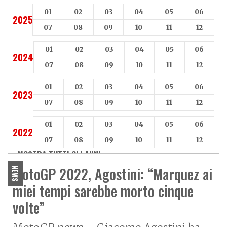
01
02
03
04
05
06
2025
07
08
09
10
11
12
01
02
03
04
05
06
2024
07
08
09
10
11
12
01
02
03
04
05
06
2023
07
08
09
10
11
12
01
02
03
04
05
06
2022
07
08
09
10
11
12
MOSTRA TUTTI GLI ANNI »
MotoGP 2022, Agostini: “Marquez ai
NEWS
miei tempi sarebbe morto cinque
volte”