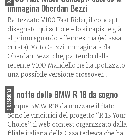
Aeon
Aspes
immagina Oberdan Bezzi
Axy
Baotian
Battezzato V100 Fast Rider, il concept
disegnato qui sotto è - lo si capisce già
al primo sguardo - l’ennesima (ed assai
curata) Moto Guzzi immaginata da
Oberdan Bezzi che, partendo dalla
recente V100 Mandello ne ha ipotizzato
una possibile versione crossover…
La notte delle BMW R 18 da sogno
FUORISERIE
Cinque BMW R18 da mozzare il fiato.
Sono le vincitrici del progetto “R 18 Your
Choice”, il web contest organizzato dalla
filiale italiana della Casa tedesca che ha