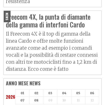
l’esistenza
Freecom 4X, la punta di diamante
NEWS
della gamma di interfoni Cardo
Il Freecom 4X è il top di gamma della
linea Cardo e offre molte funzioni
avanzate come ad esempio i comandi
vocali e la possibilità di restare connessi
con altri tre motociclisti fino a 1,2 km di
distanza. Ecco come è fatto
ANNO MESE NEWS
01
02
03
04
05
06
2026
07
08
09
10
11
12