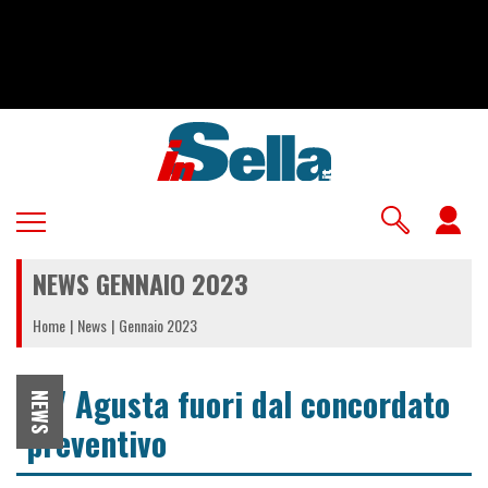
Salta
al
contenuto
principale
U
a
NEWS GENNAIO 2023
m
Home
News
Gennaio 2023
MV Agusta fuori dal concordato
NEWS
preventivo