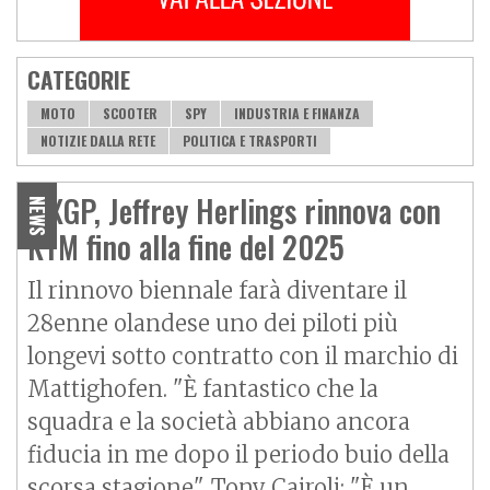
CATEGORIE
MOTO
SCOOTER
SPY
INDUSTRIA E FINANZA
NOTIZIE DALLA RETE
POLITICA E TRASPORTI
MXGP, Jeffrey Herlings rinnova con
NEWS
KTM fino alla fine del 2025
Il rinnovo biennale farà diventare il
28enne olandese uno dei piloti più
longevi sotto contratto con il marchio di
Mattighofen. "È fantastico che la
squadra e la società abbiano ancora
fiducia in me dopo il periodo buio della
scorsa stagione". Tony Cairoli: "È un