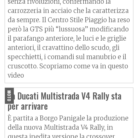
senza rivoluzioni, confermando la
carrozzeria in acciaio che la caratterizza
da sempre. Il Centro Stile Piaggio ha reso
però la GTS più “lussuosa” modificando
il parafango anteriore, le luci e le griglie
anteriori, il cravattino dello scudo, gli
specchietti, i comandi sul manubrio e il
cruscotto. Scopriamo come va in questo
video
La Ducati Multistrada V4 Rally sta
MOTO
per arrivare
È partita a Borgo Panigale la produzione
della nuova Multistrada V4 Rally, in
questa inedita versione la crossover