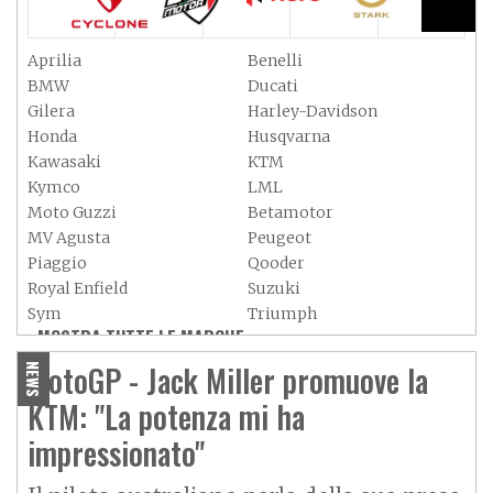
Aprilia
Benelli
BMW
Ducati
Gilera
Harley-Davidson
Honda
Husqvarna
Kawasaki
KTM
Kymco
LML
Moto Guzzi
Betamotor
MV Agusta
Peugeot
Piaggio
Qooder
Royal Enfield
Suzuki
Sym
Triumph
MOSTRA TUTTE LE MARCHE »
Vespa
Yamaha
Adiva
Adly
MotoGP - Jack Miller promuove la
NEWS
Aeon
Aspes
KTM: "La potenza mi ha
Axy
Baotian
impressionato"