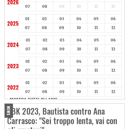
2026
07
08
09
10
11
12
01
02
03
04
05
06
2025
07
08
09
10
11
12
01
02
03
04
05
06
2024
07
08
09
10
11
12
01
02
03
04
05
06
2023
07
08
09
10
11
12
01
02
03
04
05
06
2022
07
08
09
10
11
12
MOSTRA TUTTI GLI ANNI »
SBK 2023, Bautista contro Ana
NEWS
Carrasco: "Sei troppo lenta, vai con