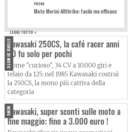
PROVA
Moto Morini Allthrike: facile ma efficace
LEGGI TUTTO »
Kawasaki 250CS, la café racer anni
STORIE DI MOTO
80 fu solo per pochi
Nome "curioso", 34 CV a 10.000 giri e
telaio da 125: nel 1985 Kawasaki costruì
la 250CS, la mono più cattiva della
categoria
Kawasaki, super sconti sulle moto a
NEWS
fine maggio: fino a 3.000 euro !