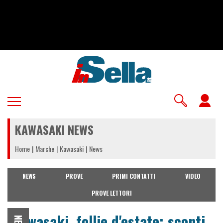
Salta
al
contenuto
principale
U
a
KAWASAKI NEWS
m
Home
Marche
Kawasaki
News
NEWS
PROVE
PRIMI CONTATTI
VIDEO
PROVE LETTORI
Kawasaki, follie d'estate: sconti