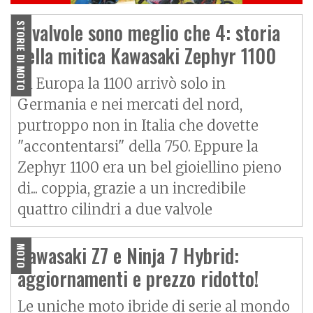
2 valvole sono meglio che 4: storia
STORIE DI MOTO
della mitica Kawasaki Zephyr 1100
In Europa la 1100 arrivò solo in
Germania e nei mercati del nord,
purtroppo non in Italia che dovette
"accontentarsi" della 750. Eppure la
Zephyr 1100 era un bel gioiellino pieno
di... coppia, grazie a un incredibile
quattro cilindri a due valvole
Kawasaki Z7 e Ninja 7 Hybrid:
MOTO
aggiornamenti e prezzo ridotto!
Le uniche moto ibride di serie al mondo