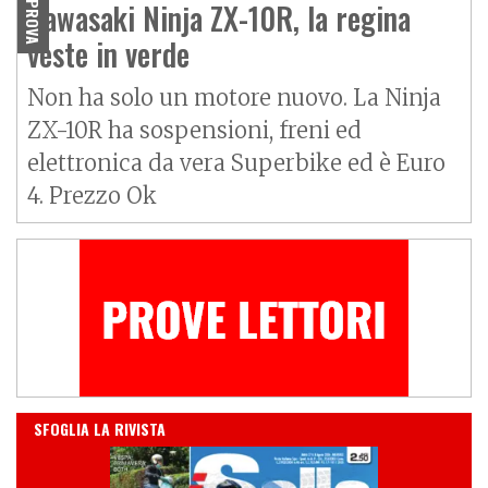
Kawasaki Ninja ZX-10R, la regina
PROVA
veste in verde
Non ha solo un motore nuovo. La Ninja
ZX-10R ha sospensioni, freni ed
elettronica da vera Superbike ed è Euro
4. Prezzo Ok
IN EDICOLA
SFOGLIA LA RIVISTA