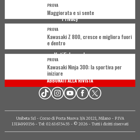
Contatti
PROVA
Pubblicità
Maggiorata e si sente
Privacy
Cookies
PROVA
Condizioni d'uso
Kawasaki Z 800, cresce e migliora fuori
e dentro
Community policy
Notifiche push
PROVA
Kawasaki Ninja 300: la sportiva per
iniziare
ABBONATI ALLA RIVISTA
Unibeta Srl - Corso di Porta Nuova 3/A 20121, Milano - P.IVA
13114990156 - Tel: 02.63.67.54.55 - © 2026 - Tutti i diritti riservati