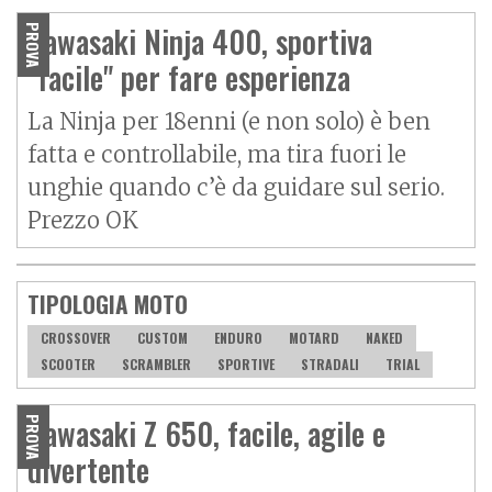
Kawasaki Ninja 400, sportiva
PROVA
"facile" per fare esperienza
La Ninja per 18enni (e non solo) è ben
fatta e controllabile, ma tira fuori le
unghie quando c’è da guidare sul serio.
Prezzo OK
TIPOLOGIA MOTO
CROSSOVER
CUSTOM
ENDURO
MOTARD
NAKED
SCOOTER
SCRAMBLER
SPORTIVE
STRADALI
TRIAL
Kawasaki Z 650, facile, agile e
PROVA
divertente