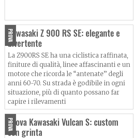
Kawasaki Z 900 RS SE: elegante e
PROVA
divertente
La Z900RS SE ha una ciclistica raffinata,
finiture di qualità, linee affascinanti e un
motore che ricorda le “antenate” degli
anni 60-70. Su strada è godibile in ogni
situazione, più di quanto possano far
capire i rilevamenti
Prova Kawasaki Vulcan S: custom
PROVA
con grinta