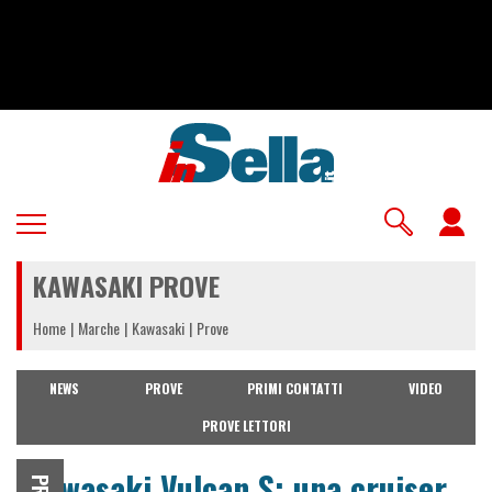
Salta
al
contenuto
principale
U
a
KAWASAKI PROVE
m
Home
Marche
Kawasaki
Prove
NEWS
PROVE
PRIMI CONTATTI
VIDEO
PROVE LETTORI
Kawasaki Vulcan S: una cruiser