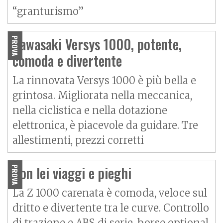
“granturismo”
Kawasaki Versys 1000, potente,
PROVA
comoda e divertente
La rinnovata Versys 1000 è più bella e
grintosa. Migliorata nella meccanica,
nella ciclistica e nella dotazione
elettronica, è piacevole da guidare. Tre
allestimenti, prezzi corretti
Con lei viaggi e pieghi
PROVA
La Z 1000 carenata è comoda, veloce sul
dritto e divertente tra le curve. Controllo
di trazione e ABS di serie, borse optional