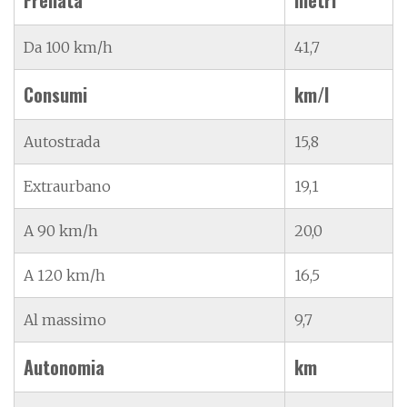
Da 100 km/h
41,7
Consumi
km/l
Autostrada
15,8
Extraurbano
19,1
A 90 km/h
20,0
A 120 km/h
16,5
Al massimo
9,7
Autonomia
km