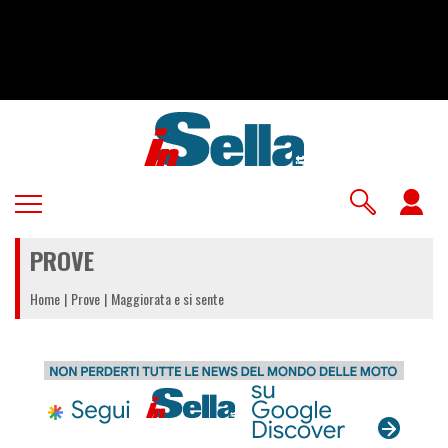
Salta
al
contenuto
principale
U
a
PROVE
m
Home
Prove
Maggiorata e si sente