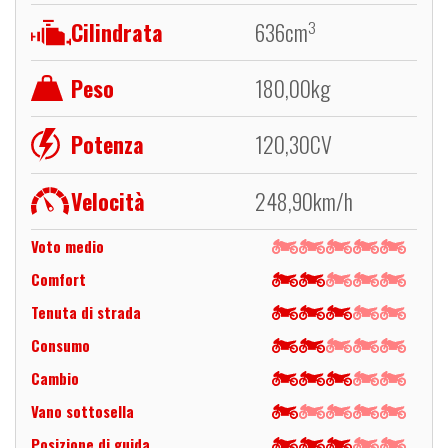
Cilindrata
636
cm
3
Peso
180,00
kg
Potenza
120,30
CV
Velocità
248,90
km/h
Voto medio
Comfort
Tenuta di strada
Consumo
Cambio
Vano sottosella
Posizione di guida