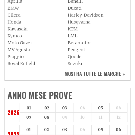
Aprilia
Benelli
BMW
Ducati
Gilera
Harley-Davidson
Honda
Husqvarna
Kawasaki
KTM
Kymco
LML
Moto Guzzi
Betamotor
MV Agusta
Peugeot
Piaggio
Qooder
Royal Enfield
Suzuki
Sym
Triumph
MOSTRA TUTTE LE MARCHE »
Vespa
Yamaha
Adiva
Adly
Aeon
Aspes
ANNO MESE PROVE
Axy
Baotian
01
02
03
04
05
06
2026
07
08
09
10
11
12
01
02
03
04
05
06
2025