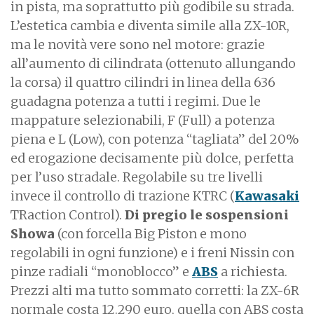
in pista, ma soprattutto più godibile su strada.
L’estetica cambia e diventa simile alla ZX-10R,
ma le novità vere sono nel motore: grazie
all’aumento di cilindrata (ottenuto allungando
la corsa) il quattro cilindri in linea della 636
guadagna potenza a tutti i regimi. Due le
mappature selezionabili, F (Full) a potenza
piena e L (Low), con potenza “tagliata” del 20%
ed erogazione decisamente più dolce, perfetta
per l’uso stradale. Regolabile su tre livelli
invece il controllo di trazione KTRC (
Kawasaki
TRaction Control).
Di pregio le sospensioni
Showa
(con forcella Big Piston e mono
regolabili in ogni funzione) e i freni Nissin con
pinze radiali “monoblocco” e
ABS
a richiesta.
Prezzi alti ma tutto sommato corretti: la ZX-6R
normale costa 12.290 euro, quella con ABS costa