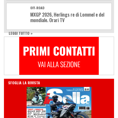
OFF-ROAD
MXGP 2026, Herlings re di Lommel e del
mondiale. Orari TV
LEGGI TUTTO »
IN EDICOLA
SFOGLIA LA RIVISTA