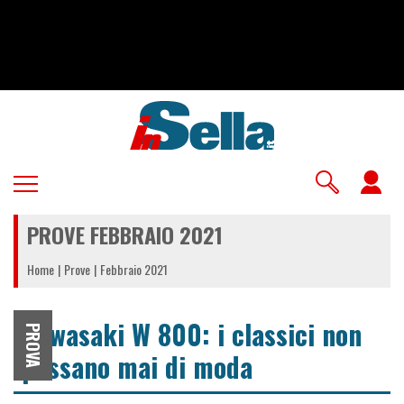
Salta
al
contenuto
principale
U
a
PROVE FEBBRAIO 2021
m
Home
Prove
Febbraio 2021
Kawasaki W 800: i classici non
PROVA
passano mai di moda