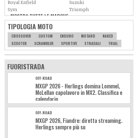
Royal Enfield
Suzuki
Sym
Triumph
MOSTRA TUTTE LE MARCHE »
Vespa
Yamaha
Adiva
Adly
TIPOLOGIA MOTO
Aeon
Aspes
CROSSOVER
CUSTOM
ENDURO
MOTARD
NAKED
Axy
Baotian
SCOOTER
SCRAMBLER
SPORTIVE
STRADALI
TRIAL
FUORISTRADA
OFF-ROAD
MXGP 2026 - Herlings domina Lommel,
McLellan capolavoro in MX2. Classifica e
calendario
OFF-ROAD
MXGP 2026, Fiandre: diretta streaming.
Herlings sempre più su