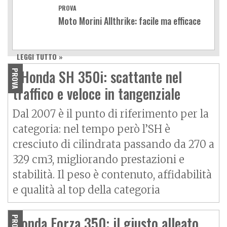
PROVA
Moto Morini Allthrike: facile ma efficace
LEGGI TUTTO »
L'Honda SH 350i: scattante nel
PROVA
traffico e veloce in tangenziale
Dal 2007 è il punto di riferimento per la
categoria: nel tempo però l’SH è
cresciuto di cilindrata passando da 270 a
329 cm3, migliorando prestazioni e
stabilità. Il peso è contenuto, affidabilità
e qualità al top della categoria
Honda Forza 350: il giusto alleato
PROVA