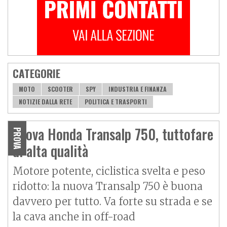
CATEGORIE
MOTO
SCOOTER
SPY
INDUSTRIA E FINANZA
NOTIZIE DALLA RETE
POLITICA E TRASPORTI
Prova Honda Transalp 750, tuttofare
PROVA
di alta qualità
Motore potente, ciclistica svelta e peso
ridotto: la nuova Transalp 750 è buona
davvero per tutto. Va forte su strada e se
la cava anche in off-road