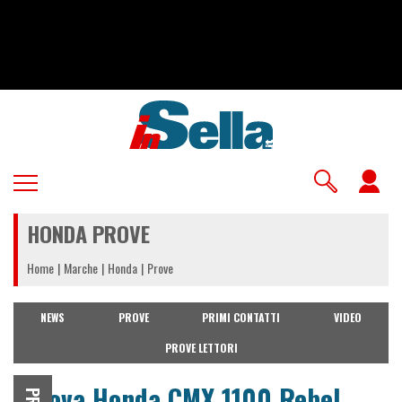
Salta
al
contenuto
principale
U
a
HONDA PROVE
m
Home
Marche
Honda
Prove
NEWS
PROVE
PRIMI CONTATTI
VIDEO
PROVE LETTORI
Prova Honda CMX 1100 Rebel,