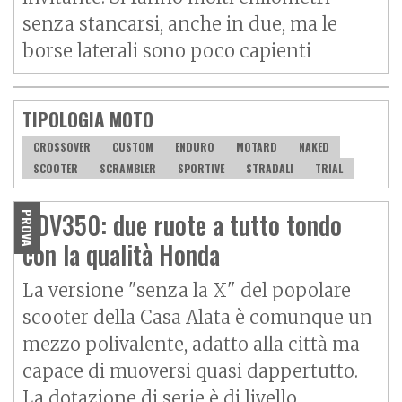
senza stancarsi, anche in due, ma le
borse laterali sono poco capienti
TIPOLOGIA MOTO
CROSSOVER
CUSTOM
ENDURO
MOTARD
NAKED
SCOOTER
SCRAMBLER
SPORTIVE
STRADALI
TRIAL
ADV350: due ruote a tutto tondo
PROVA
con la qualità Honda
La versione "senza la X" del popolare
scooter della Casa Alata è comunque un
mezzo polivalente, adatto alla città ma
capace di muoversi quasi dappertutto.
La dotazione di serie è di livello