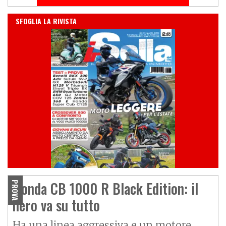
IN EDICOLA
SFOGLIA LA RIVISTA
Honda CB 1000 R Black Edition: il
PROVA
nero va su tutto
Ha una linea aggressiva e un motore