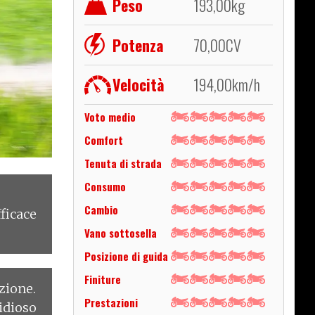
Peso
193,00
kg
Potenza
70,00
CV
Velocità
194,00
km/h
Voto medio
Comfort
Tenuta di strada
Consumo
Cambio
fficace
Vano sottosella
Posizione di guida
Finiture
zione.
Prestazioni
tidioso