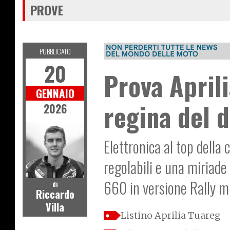
PROVE
PUBBLICATO
20
Prova Aprili
GENNAIO
regina del 
2026
Elettronica al top dell
regolabili e una miriade
660 in versione Rally mi
di
Riccardo
Villa
Listino Aprilia Tuareg