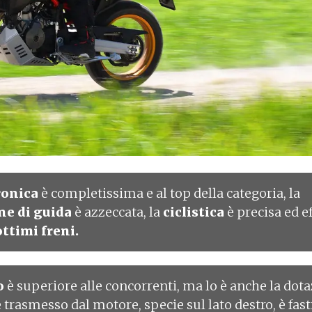
tronica
è completissima e al top della categoria, la
ne di guida
è azzeccata, la
ciclistica
è precisa ed e
ttimi freni.
o
è superiore alle concorrenti, ma lo è anche la dota
e
trasmesso dal motore, specie sul lato destro, è fas