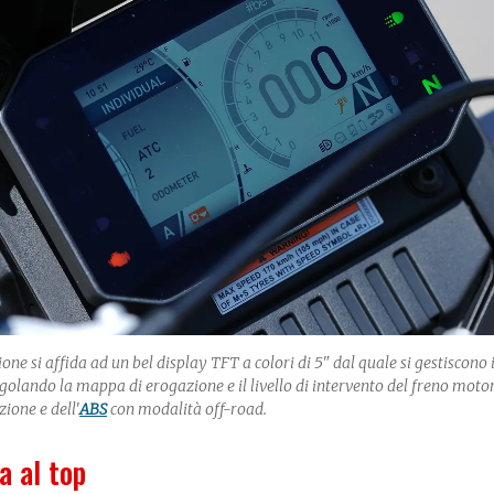
ne si affida ad un bel display TFT a colori di 5" dal quale si gestiscono 
olando la mappa di erogazione e il livello di intervento del freno motor
zione e dell'
ABS
con modalità off-road.
a al top