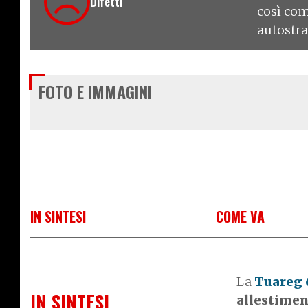
Difetti
così co
autostr
FOTO E IMMAGINI
IN SINTESI
COME VA
La
Tuareg 
IN SINTESI
allestimen