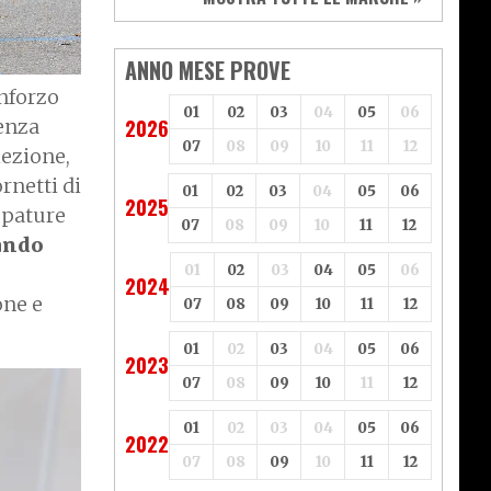
Vespa
Yamaha
Adiva
Adly
Aeon
Aspes
ANNO MESE PROVE
Axy
Baotian
inforzo
01
02
03
04
05
06
tenza
2026
07
08
09
10
11
12
iezione,
rnetti di
01
02
03
04
05
06
2025
ppature
07
08
09
10
11
12
ando
01
02
03
04
05
06
2024
one e
07
08
09
10
11
12
01
02
03
04
05
06
2023
07
08
09
10
11
12
01
02
03
04
05
06
2022
07
08
09
10
11
12