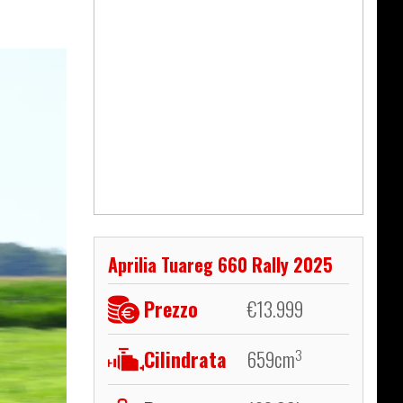
Aprilia Tuareg 660 Rally 2025
Prezzo
€
13.999
Cilindrata
659
cm
3