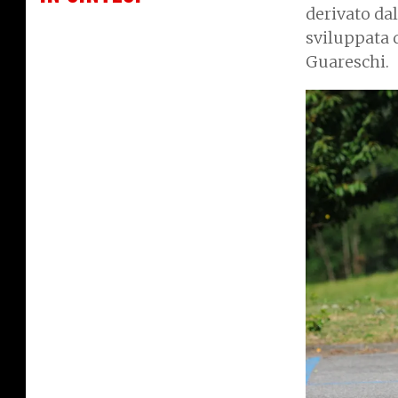
derivato dal
sviluppata d
Guareschi.
I
m
a
g
e