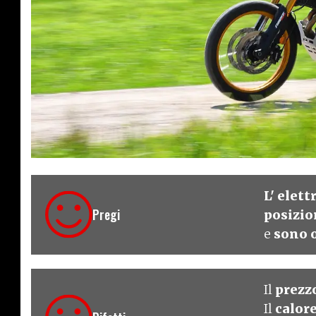
€ 13.999
L' elet
Pregi
posizio
e
sono o
Il
prezz
Il
calor