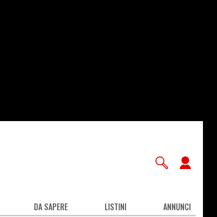
User
accou
men
DA SAPERE
LISTINI
ANNUNCI