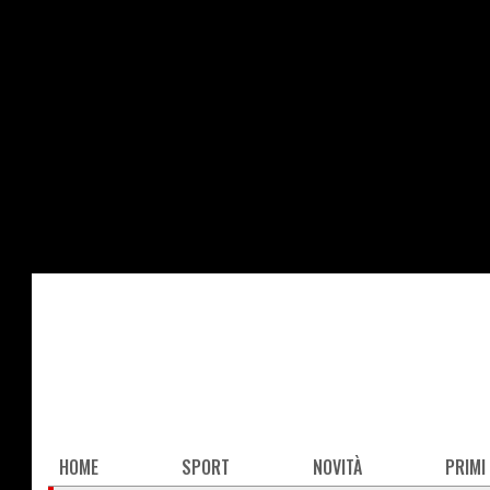
Salta
al
contenuto
principale
Main
HOME
SPORT
NOVITÀ
PRIMI
navigation