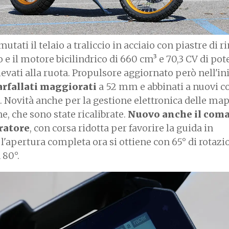
tati il telaio a traliccio in acciaio con piastre di r
 e il motore bicilindrico di 660 cm³ e 70,3 CV di po
evati alla ruota. Propulsore aggiornato però nell'in
arfallati maggiorati
a 52 mm e abbinati a nuovi co
. Novità anche per la gestione elettronica delle ma
e, che sono state ricalibrate.
Nuovo anche il com
eratore
, con corsa ridotta per favorire la guida in
 l'apertura completa ora si ottiene con 65° di rotazi
 80°.