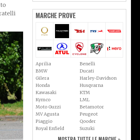
oto
atelli
MARCHE PROVE
Aprilia
Benelli
BMW
Ducati
Gilera
Harley-Davidson
Honda
Husqvarna
Kawasaki
KTM
Kymco
LML
Moto Guzzi
Betamotor
MV Agusta
Peugeot
Piaggio
Qooder
Royal Enfield
Suzuki
Sym
Triumph
MOSTRA TUTTE LE MARCHE »