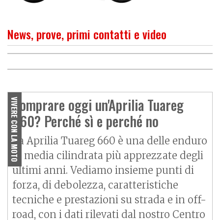
News, prove, primi contatti e video
PROVA
Prova Aprilia Tuareg 660
O
P
R
I
M
O
C
O
N
T
A
T
T
Aprilia Tuareg Rally 660, la
Rally, la regina del deserto
crossover da fuoristrada
Comprare oggi un'Aprilia Tuareg
VIVERE CON LA MOTO
660? Perché sì e perché no
La Aprilia Tuareg 660 è una delle enduro
di media cilindrata più apprezzate degli
ultimi anni. Vediamo insieme punti di
forza, di debolezza, caratteristiche
tecniche e prestazioni su strada e in off-
road, con i dati rilevati dal nostro Centro