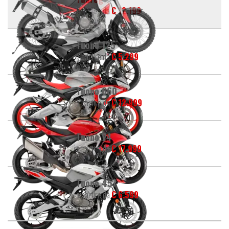
a partire da
€ 12.199
Tuono 125
a partire da
€ 5.299
Tuono 660
a partire da
€ 12.999
Tuono V4
a partire da
€ 17.999
Tuono 457
a partire da
€ 6.599