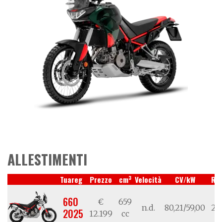
ALLESTIMENTI
3
Tuareg
Prezzo
cm
Velocità
CV/kW
Ru
660
€
659
n.d.
80,21/59,00
21
2025
12.199
cc