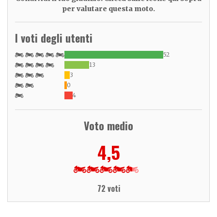
per valutare questa moto.
I voti degli utenti
52
13
3
0
4
Voto medio
4,5
72 voti