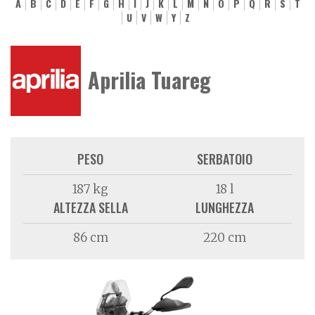
A
B
C
D
E
F
G
H
I
J
K
L
M
N
O
P
Q
R
S
T
U
V
W
Y
Z
Aprilia Tuareg
PESO
SERBATOIO
187 kg
18 l
ALTEZZA SELLA
LUNGHEZZA
86 cm
220 cm