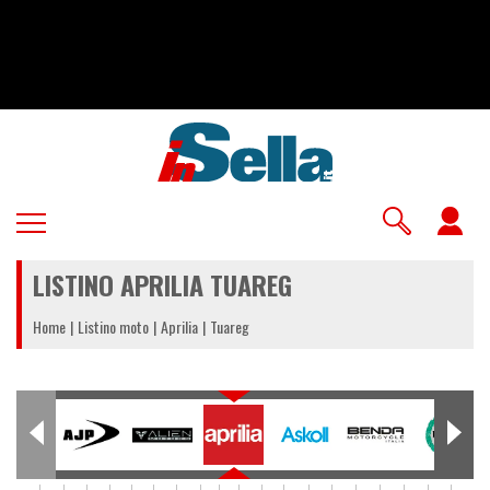
Salta
al
contenuto
principale
U
a
LISTINO APRILIA TUAREG
m
Home
Listino moto
Aprilia
Tuareg