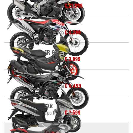
a partire da
€ 21.999
RX
a partire da
€ 4.399
SR GT
a partire da
€ 3.999
SX
a partire da
€ 4.499
SXR
a partire da
€ 2.599
Tuareg