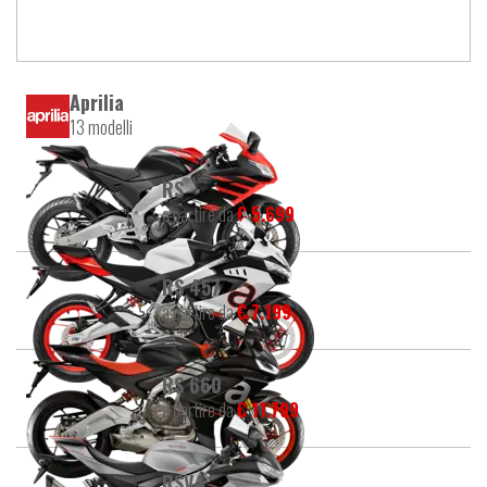
Aprilia
13 modelli
RS
a partire da
€ 5.699
RS 457
a partire da
€ 7.199
RS 660
a partire da
€ 11.799
RSV4