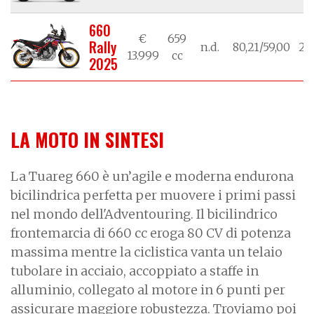
660
€
659
Rally
n.d.
80,21/59,00
21
13.999
cc
2025
LA MOTO IN SINTESI
La
Tuareg 660
è un’agile e moderna endurona
bicilindrica perfetta per muovere i primi passi
nel mondo dell'Adventouring. Il bicilindrico
frontemarcia di 660 cc eroga 80 CV di potenza
massima mentre la ciclistica vanta un telaio
tubolare in acciaio, accoppiato a staffe in
alluminio, collegato al motore in 6 punti per
assicurare maggiore robustezza. Troviamo poi