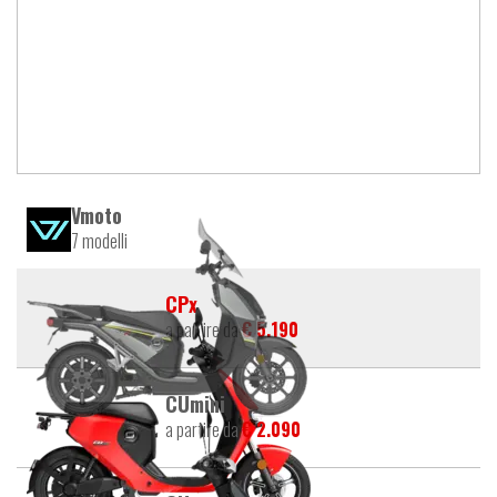
Vmoto
7 modelli
CPx
a partire da
€ 5.190
CUmini
a partire da
€ 2.090