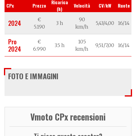
Ricarica
CPx
Prezzo
Velocità
CV/kW
Ruote
(h)
€
90
2024
3 h
5,43/4,00
16/14
5.190
km/h
Pro
€
105
3.5 h
9,51/7,00
16/14
2024
6.990
km/h
FOTO E IMMAGINI
Vmoto CPx recensioni
Ti piace questo scooter?