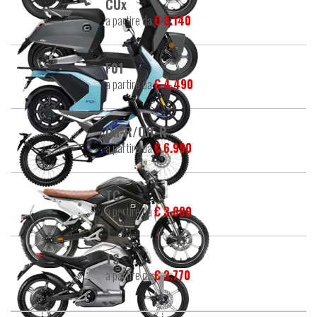
CUx
a partire da
€ 3.140
F01
a partire da
€ 4.490
On-R/Off-R
a partire da
€ 6.990
TC
a partire da
€ 3.880
TS
a partire da
€ 3.770