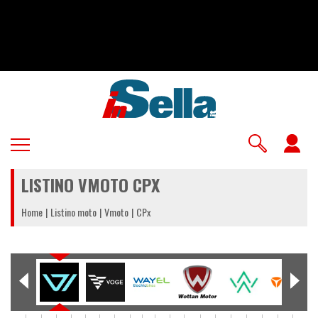
Salta
al
contenuto
principale
U
a
LISTINO VMOTO CPX
m
Home
Listino moto
Vmoto
CPx