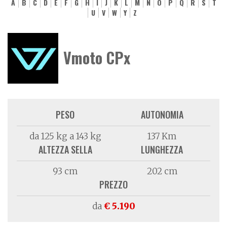
A
B
C
D
E
F
G
H
I
J
K
L
M
N
O
P
Q
R
S
T
U
V
W
Y
Z
Vmoto CPx
PESO
AUTONOMIA
da 125 kg a 143 kg
137 Km
ALTEZZA SELLA
LUNGHEZZA
93 cm
202 cm
PREZZO
da
€ 5.190